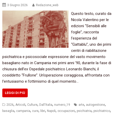
3 Giugno 2026
Redazione_web
Questo testo, curato da
Nicola Valentino per le
edizioni “Sensibili alle
foglie”, racconta
l’esperienza del
“Gattablu”, uno dei primi
centri di riabilitazione
psichiatrica e psicosociale espressione del vasto movimento
basagliano nato in Campania nei primi anni ’90, durante la fase di
chiusura dell’ex Ospedale psichiatrico Leonardo Bianchi, il
cosiddetto “Frullone”. Un’operazione coraggiosa, affrontata con
l’entusiasmo e l’ottimismo di quel momento…
LEGGI DI PIÙ
,
,
,
,
,
,
2026
Articoli
Culture
Dall'Italia
numero_19
arte
autogestione
,
,
,
,
,
,
,
,
basaglia
campania
cure
libri
Napoli
occupazioni
psichiatria
psichiatrico