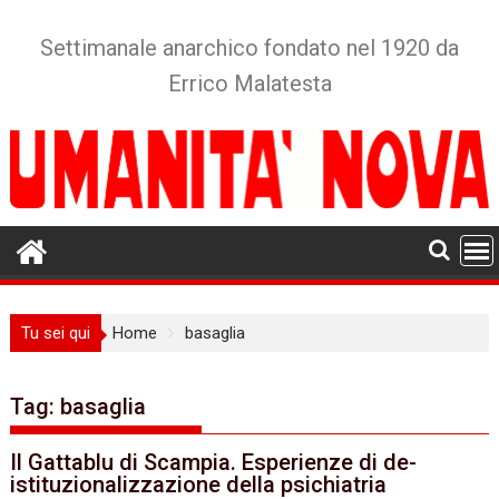
Skip
to
Settimanale anarchico fondato nel 1920 da
content
Errico Malatesta
Tu sei qui
Home
basaglia
Tag:
basaglia
Il Gattablu di Scampia. Esperienze di de-
istituzionalizzazione della psichiatria