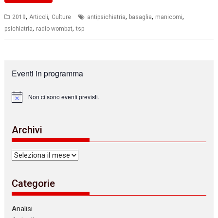
,
,
,
,
,
2019
Articoli
Culture
antipsichiatria
basaglia
manicomi
,
,
psichiatria
radio wombat
tsp
Eventi in programma
Non ci sono eventi previsti.
N
o
t
i
Archivi
c
e
Archivi
Categorie
Analisi