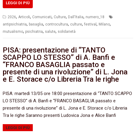
LEGGI DI PIÙ
,
,
,
,
,
2026
Articoli
Comunicati
Culture
Dall'Italia
numero_18
,
,
,
,
,
,
antipsichiatria
basaglia
controcultura
culture
festival
Milano
,
,
,
mutualismo
psichiatria
salute
solidarietà
PISA: presentazione di “TANTO
SCAPPO LO STESSO” di A. Banfi e
“FRANCO BASAGLIA passato e
presente di una rivoluzione” di L. Jona
e E. Storace c/o Libreria Tra le righe
PISA: martedì 13/05 ore 18:00 presentazione di “TANTO SCAPPO
LO STESSO” di A. Banfi e “FRANCO BASAGLIA passato e
presente di una rivoluzione” di L. Jona e E. Storace c/o Libreria
Tra le righe Saranno presenti Ludovica Jona e Alice Banfi
LEGGI DI PIÙ