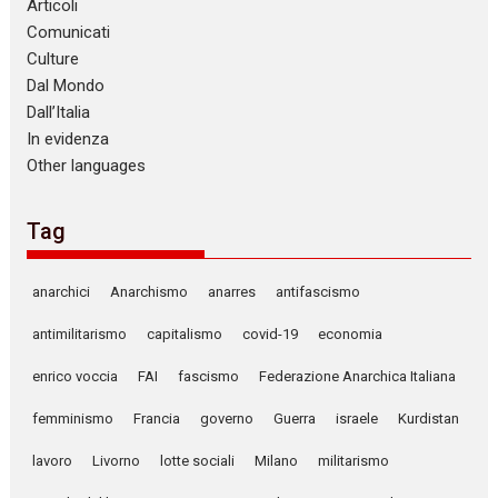
Articoli
Comunicati
Culture
Dal Mondo
Dall’Italia
In evidenza
Other languages
Tag
anarchici
Anarchismo
anarres
antifascismo
antimilitarismo
capitalismo
covid-19
economia
enrico voccia
FAI
fascismo
Federazione Anarchica Italiana
femminismo
Francia
governo
Guerra
israele
Kurdistan
lavoro
Livorno
lotte sociali
Milano
militarismo