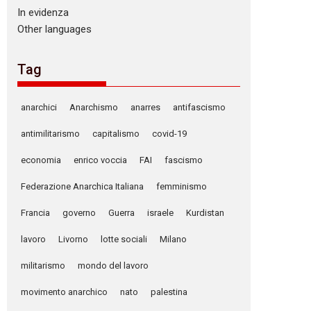
In evidenza
Other languages
Tag
anarchici
Anarchismo
anarres
antifascismo
antimilitarismo
capitalismo
covid-19
economia
enrico voccia
FAI
fascismo
Federazione Anarchica Italiana
femminismo
Francia
governo
Guerra
israele
Kurdistan
lavoro
Livorno
lotte sociali
Milano
militarismo
mondo del lavoro
movimento anarchico
nato
palestina