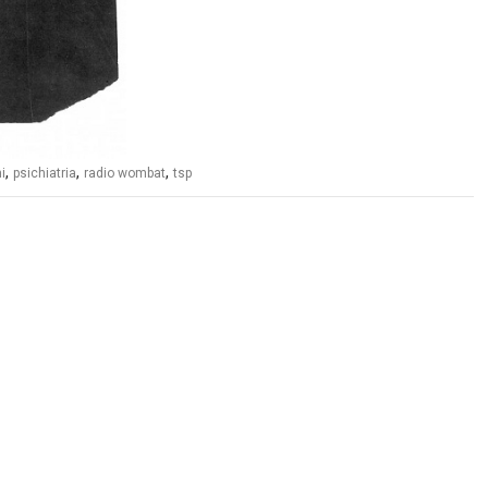
,
,
,
i
psichiatria
radio wombat
tsp