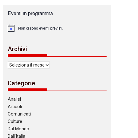
Eventi in programma
Non ci sono eventi previsti.
N
o
t
i
Archivi
c
e
Archivi
Categorie
Analisi
Articoli
Comunicati
Culture
Dal Mondo
Dall’Italia