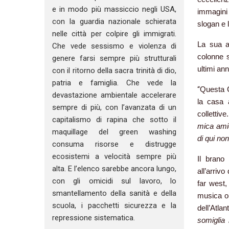
e in modo più massiccio negli USA,
immagini 
con la guardia nazionale schierata
slogan e l
nelle città per colpire gli immigrati.
La sua at
Che vede sessismo e violenza di
colonne s
genere farsi sempre più strutturali
ultimi an
con il ritorno della sacra trinità di dio,
patria e famiglia. Che vede la
“
Questa Ca
devastazione ambientale accelerare
la casa a
sempre di più, con l’avanzata di un
collettive
capitalismo di rapina che sotto il
mica amic
maquillage del green washing
di qui non
consuma risorse e distrugge
ecosistemi a velocità sempre più
Il brano
alta. E l’elenco sarebbe ancora lungo,
all’arriv
con gli omicidi sul lavoro, lo
far west,
smantellamento della sanità e della
musica or
scuola, i pacchetti sicurezza e la
dell’Atla
repressione sistematica.
somiglia