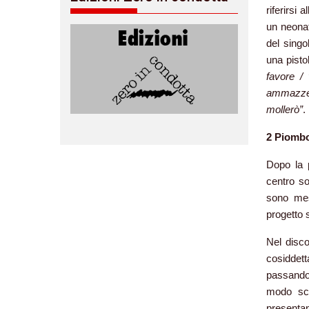
riferirsi
un neonat
del sing
una pisto
favore /
ammazzer
mollerò”
.
2 Piombo
Dopo la p
centro s
sono mes
progetto
Nel disco
cosiddett
passando p
modo sch
presentan