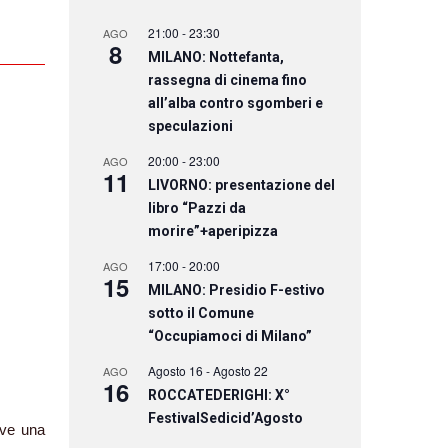
21:00
-
23:30
AGO
8
MILANO: Nottefanta,
rassegna di cinema fino
all’alba contro sgomberi e
speculazioni
20:00
-
23:00
AGO
11
LIVORNO: presentazione del
libro “Pazzi da
morire”+aperipizza
17:00
-
20:00
AGO
15
MILANO: Presidio F-estivo
sotto il Comune
“Occupiamoci di Milano”
Agosto 16
-
Agosto 22
AGO
16
ROCCATEDERIGHI: X°
FestivalSedicid’Agosto
ive una