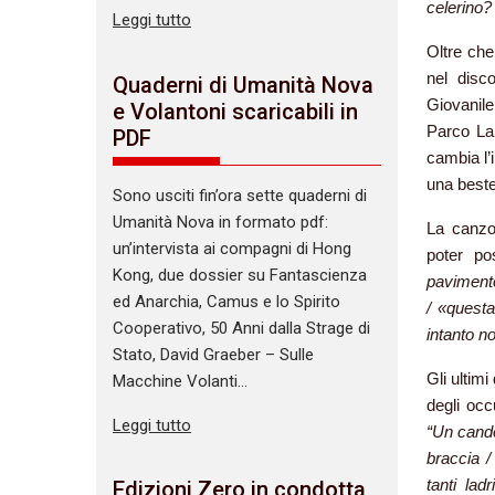
celerino? 
Leggi tutto
Oltre che
nel disco
Quaderni di Umanità Nova
Giovanile
e Volantoni scaricabili in
Parco La
PDF
cambia l’
una beste
Sono usciti fin’ora sette quaderni di
Umanità Nova in formato pdf:
La canzo
un’intervista ai compagni di Hong
poter po
Kong, due dossier su Fantascienza
pavimento 
ed Anarchia, Camus e lo Spirito
/ «questa
Cooperativo, 50 Anni dalla Strage di
intanto no
Stato, David Graeber – Sulle
Gli ultim
Macchine Volanti…
degli occ
Leggi tutto
“Un cande
braccia /
tanti lad
Edizioni Zero in condotta