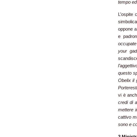
tempo ed 
L’ospite 
simbolica
oppone all
e padron
occupate 
your gad
scandisce
l’aggett
questo sp
Obelix il
Porterest
vi è anc
credi di 
mettere 
cattivo m
sono e c
3 Ministri