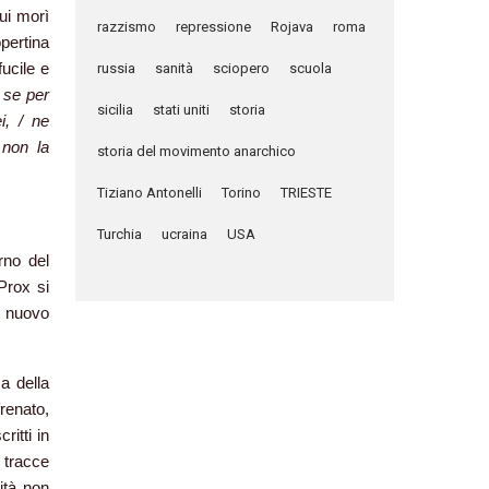
cui morì
razzismo
repressione
Rojava
roma
pertina
ucile e
russia
sanità
sciopero
scuola
à se per
sicilia
stati uniti
storia
i, / ne
 non la
storia del movimento anarchico
Tiziano Antonelli
Torino
TRIESTE
Turchia
ucraina
USA
rno del
Prox si
o nuovo
ca della
renato,
ritti in
 tracce
ità non