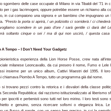
 allo sgombero delle case occupate di Milano in via Tibaldi del ’71 in 
o per i gas lacrimogeni, oppure potrebbe essere un richiamo alla co
olo, in cui compaiono una signora e un bambino che impugnano un f
la.
“Presto la porta si aprirà, / un poliziotto ci sorriderà / ci chieder
 vogliamo scendere in un paio d’ore / sarà gentile ci darà del Le
à soltanto cinque o sei / ma di qui non uscirò, / questa casa
 A Tempo – I Don’t Need Your Gadgetz
ionieristica esperienza della Lion Horse Posse, crew nata all’inte
ociale milanese Leoncavallo, da cui presero il nome, Fumo e Lele 
si insieme per un unico album, Cattivi Maestri del 1995. Il lor
 si chiamava Piombo A Tempo, tutto un programma già dal nome.
 si trovano pezzi contro la retorica e i disvalori della classe politi
a Seconda Repubblica: dal razzismo istituzionalizzato al liberismo sf
er ipocriti e perbenisti sono tutti nel loro mirino. I loro testi sono sc
ietto e genuino, senza ricercare sofismi o eleganza lirica. Le
o un flusso di parole, con un senso ben preciso, in cui la semplic