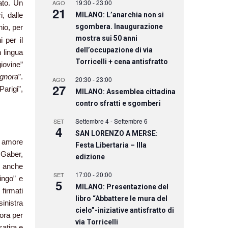
19:30
-
23:00
tato. Un
AGO
21
, dalle
MILANO: L’anarchia non si
sgombera. Inaugurazione
nio, per
mostra sui 50 anni
 per il
dell’occupazione di via
n lingua
Torricelli + cena antisfratto
giovine”
ignora
”.
20:30
-
23:00
AGO
27
arigi”,
MILANO: Assemblea cittadina
contro sfratti e sgomberi
Settembre 4
-
Settembre 6
SET
4
SAN LORENZO A MERSE:
o amore
Festa Libertaria – IIIa
 Gaber,
edizione
i anche
17:00
-
20:00
SET
tingo” e
5
MILANO: Presentazione del
 firmati
libro “Abbattere le mura del
nistra
cielo”-iniziative antisfratto di
nora per
via Torricelli
atira e