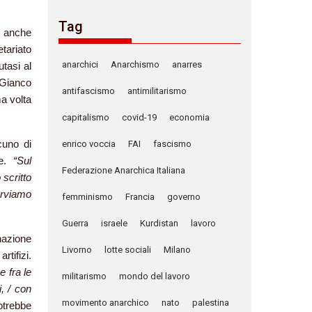
Tag
e anche
tariato
anarchici
Anarchismo
anarres
tasi al
 Gianco
antifascismo
antimilitarismo
a volta
capitalismo
covid-19
economia
cuno di
enrico voccia
FAI
fascismo
de.
“Sul
Federazione Anarchica Italiana
 scritto
erviamo
femminismo
Francia
governo
Guerra
israele
Kurdistan
lavoro
inazione
Livorno
lotte sociali
Milano
tifizi.
e fra le
militarismo
mondo del lavoro
, / con
movimento anarchico
nato
palestina
otrebbe