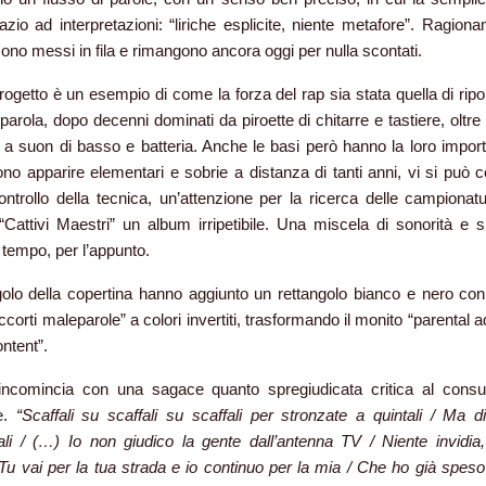
azio ad interpretazioni: “liriche esplicite, niente metafore”. Ragiona
sono messi in fila e rimangono ancora oggi per nulla scontati.
ogetto è un esempio di come la forza del rap sia stata quella di ripor
 parola, dopo decenni dominati da piroette di chitarre e tastiere, oltr
a suon di basso e batteria. Anche le basi però hanno la loro impor
no apparire elementari e sobrie a distanza di tanti anni, vi si può co
controllo della tecnica, un’attenzione per la ricerca delle campionat
“Cattivi Maestri” un album irripetibile. Una miscela di sonorità e si
tempo, per l’appunto.
olo della copertina hanno aggiunto un rettangolo bianco e nero con 
ccorti maleparole” a colori invertiti, trasformando il monito “parental 
ontent”.
 incomincia con una sagace quanto spregiudicata critica al con
e.
“Scaffali su scaffali su scaffali per stronzate a quintali / Ma 
li / (
…)
Io non giudico la gente dall’antenna TV / Niente invidia,
 Tu vai per la tua strada e io continuo per la mia / Che ho già speso