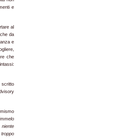
menti e
tare al
e che da
tanza e
gliere,
ure che
ntassi:
scritto
advisory
sumismo
dimmelo
 niente
 troppo