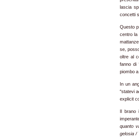
lascia sp
concetti 
Questo pr
centro la
mattanze 
se, posso
oltre al 
fanno di 
piombo a 
In un ang
“statevi a
explicit c
Il brano
imperant
quanto va
gelosia /