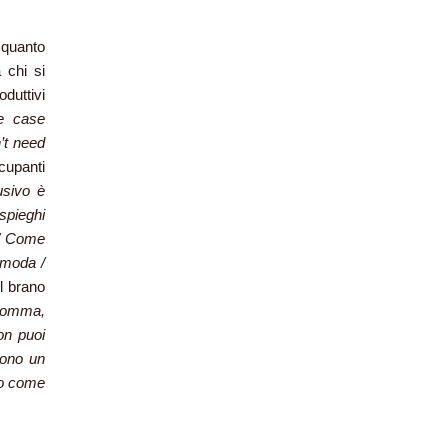
 quanto
 chi si
oduttivi
le case
’t need
cupanti
usivo è
spieghi
 / Come
a moda /
 brano
somma,
on puoi
sono un
go come