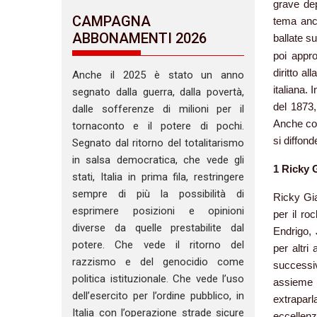
grave dep
CAMPAGNA
tema anco
ABBONAMENTI 2026
ballate su
poi appro
diritto a
Anche il 2025 è stato un anno
italiana.
segnato dalla guerra, dalla povertà,
del 1873,
dalle sofferenze di milioni per il
Anche co
tornaconto e il potere di pochi.
si diffond
Segnato dal ritorno del totalitarismo
in salsa democratica, che vede gli
1 Ricky 
stati, Italia in prima fila, restringere
sempre di più la possibilità di
Ricky Gia
esprimere posizioni e opinioni
per il ro
diverse da quelle prestabilite dal
Endrigo, 
potere. Che vede il ritorno del
per altri
razzismo e del genocidio come
successiv
politica istituzionale. Che vede l’uso
assieme
dell’esercito per l’ordine pubblico, in
extraparl
Italia con l’operazione strade sicure
eccellenz