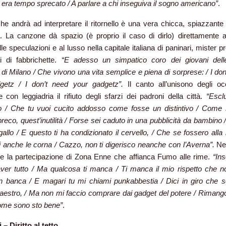
era tempo sprecato / A parlare a chi inseguiva il sogno americano”
.
che andrà ad interpretare il ritornello è una vera chicca, spiazzante
. La canzone dà spazio (è proprio il caso di dirlo) direttamente a
e speculazioni e al lusso nella capitale italiana di paninari, mister pr
i di fabbrichette.
“E adesso un simpatico coro dei giovani del
di Milano / Che vivono una vita semplice e piena di sorprese: / I don
getz / I don’t need your gadgetz”.
Il canto all’unisono degli oc
 con leggiadria il rifiuto degli sfarzi dei padroni della città.
“Escl
ivo / Che tu vuoi cucito addosso come fosse un distintivo / Come 
reco, quest’inutilità / Forse sei caduto in una pubblicità da bambino
 gallo / E questo ti ha condizionato il cervello, / Che se fossero all
i anche le corna / Cazzo, non ti digerisco neanche con l’Averna”.
Nel
he la partecipazione di Zona Enne che affianca Fumo alle rime.
“In
aver tutto / Ma qualcosa ti manca / Ti manca il mio rispetto che n
in banca / E magari tu mi chiami punkabbestia / Dici in giro che 
aestro, / Ma non mi faccio comprare dai gad
get del p
otere / Riman
ome sono sto bene”
.
 – Diritto al tetto