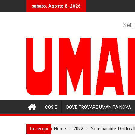
Skip
sabato, Agosto 8, 2026
to
content
Sett
COS’È
DOVE TROVARE UMANITÀ NOVA
Tu sei qui
Home
2022
Note bandite. Diritto al