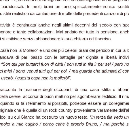
paradossali. In molti brani un tono spiccatamente ironico sostitu
o stile realistico da cantastorie di molte delle precedenti canzoni di pr
tività è continuata anche negli ultimi decenni del secolo con spet
onore e tante collaborazioni. Mai andato del tutto in pensione, anch
ni si esibisce senza abbandonare la sua chitarra ed il sorriso.
sa non la Mollerò” è uno dei più celebri brani del periodo in cui la l
ndava di pari passo con le battaglie per dignità e libertà indivi
.
“Son qui per buttarci fuori di città / son tutti in fila lì per sei / però 
i miei / sono venuti tutti qui per noi, / ma guarda che adunata di co
 uscirò, / questa casa non la mollerò!”.
 racconta la reazione degli occupanti di una casa sfitta o abba
o della celere, accorsa di buon mattino per sgomberare l’edificio. Il ri
 quando si fa riferimento ai poliziotti, potrebbe essere un collegamen
iginale che è quella di un rock country proveniente veramente dall’alt
ntico, su cui Gianco ha costruito un nuovo testo.
“In terza fila vedo u
 molto a mio cugino / porco cane è proprio Bruno, / ma perché s’