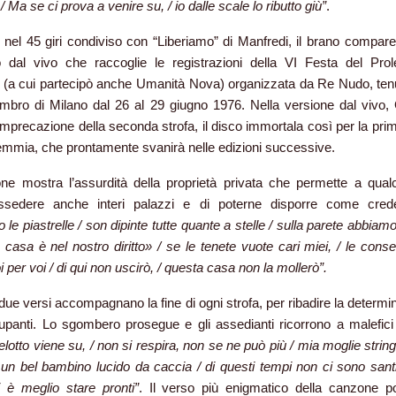
/ Ma se ci prova a venire su, / io dalle scale lo ributto giù”
.
 nel 45 giri condiviso con “Liberiamo” di Manfredi, il brano compar
 dal vivo che raccoglie le registrazioni della VI Festa del Prole
 (a cui partecipò anche Umanità Nova) organizzata da Re Nudo, tenu
mbro di Milano dal 26 al 29 giugno 1976. Nella versione dal vivo,
imprecazione della seconda strofa, il disco immortala così per la prim
mmia, che prontamente svanirà nelle edizioni successive.
ne mostra l’assurdità della proprietà privata che permette a qual
ssedere anche interi palazzi e di poterne disporre come cre
le piastrelle / son dipinte tutte quante a stelle / sulla parete abbiamo
 casa è nel nostro diritto» / se le tenete vuote cari miei, / le cons
i per voi / di qui non uscirò, / questa casa non la mollerò”.
i due versi accompagnano la fine di ogni strofa, per ribadire la determ
upanti. Lo sgombero prosegue e gli assedianti ricorrono a malefici ar
lotto viene su, / non si respira, non se ne può più / mia moglie string
 un bel bambino lucido da caccia / di questi tempi non ci sono santi
ri è meglio stare pronti”
. Il verso più enigmatico della canzone p