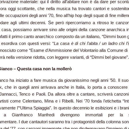
rivazione materiale: qui il diritto all’abitare non è da dare per scon
ra oggi scottante, che nella musica ha trovato cantori e sostenitori
lle occupazioni degli anni ’70, fino all’hip hop degli squat di fine millen
dare agli ultimi decenni.
S
e però ripercorriamo a ritroso le canzoni
lla casa, possiamo arrivare sino alle origini della canzone anarchica i
 Infatti il primo canto anarchico composto da un italiano, “Dimmi buon 
 esordiva con questi versi: “
La casa è di chi l’abita / un ladro chi l’
nosciuto come “Esame d’Ammissione del Volontario alla Comune di P
erà nella versione ridotta, con leggere varianti, di “Dimmi bel giovane”.
Gianco – Questa casa non la mollerò
nco ha iniziato a fare musica da giovanissimo negli anni ’50. Il su
ck, che in quegli anni arrivava anche in Italia, lo porta a conoscere
Jannacci, Tenco e Paoli. Da allora oltre a cantare, scriverà canzon
 artisti come Celentano, Mina e i Ribelli. Nei ’70 fonda l’etichetta “In
amente l’“Ultima Spiaggia”. In questo decennio le esibizioni e i brani
 a Gianfranco Manfredi divengono immortali per la si
amentare. I due cantautori saranno tra i protagonisti della colonna so
a del ’77, con canzoni impegnate che non disdegnavano l’impiego di s