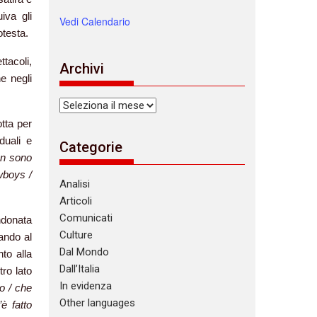
iva gli
Vedi Calendario
otesta.
tacoli,
Archivi
e negli
Archivi
otta per
duali e
Categorie
non sono
wboys /
Analisi
Articoli
Comunicati
ndonata
Culture
mando al
Dal Mondo
to alla
Dall’Italia
ro lato
In evidenza
no / che
Other languages
è fatto