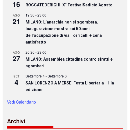
16
ROCCATEDERIGHI: X° FestivalSedicid’Agosto
19:30
-
23:00
AGO
21
MILANO: L’anarchia non si sgombera.
Inaugurazione mostra sui 50 anni
dell’occupazione di via Torricelli + cena
antisfratto
20:30
-
23:00
AGO
27
MILANO: Assemblea cittadina contro sfratti e
sgomberi
Settembre 4
-
Settembre 6
SET
4
SAN LORENZO A MERSE: Festa Libertaria – IIIa
edizione
Vedi Calendario
Archivi