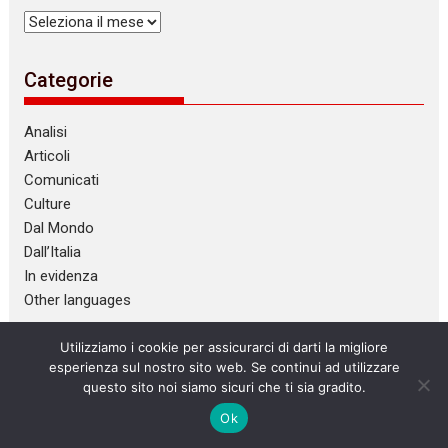
Archivi
Categorie
Analisi
Articoli
Comunicati
Culture
Dal Mondo
Dall’Italia
In evidenza
Other languages
Utilizziamo i cookie per assicurarci di darti la migliore
Tag
esperienza sul nostro sito web. Se continui ad utilizzare
questo sito noi siamo sicuri che ti sia gradito.
anarchici
Anarchismo
anarres
antifascismo
Ok