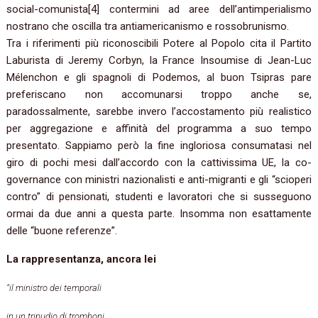
social-comunista[4] contermini ad aree dell’antimperialismo
nostrano che oscilla tra antiamericanismo e rossobrunismo.
Tra i riferimenti più riconoscibili Potere al Popolo cita il Partito
Laburista di Jeremy Corbyn, la France Insoumise di Jean-Luc
Mélenchon e gli spagnoli di Podemos, al buon Tsipras pare
preferiscano non accomunarsi troppo anche se,
paradossalmente, sarebbe invero l’accostamento più realistico
per aggregazione e affinità del programma a suo tempo
presentato. Sappiamo però la fine ingloriosa consumatasi nel
giro di pochi mesi dall’accordo con la cattivissima UE, la co-
governance con ministri nazionalisti e anti-migranti e gli “scioperi
contro” di pensionati, studenti e lavoratori che si susseguono
ormai da due anni a questa parte. Insomma non esattamente
delle “buone referenze”.
La rappresentanza, ancora lei
“il ministro dei temporali
in un tripudio di tromboni