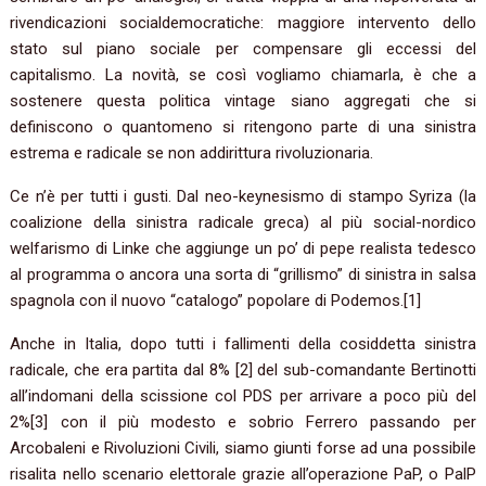
rivendicazioni socialdemocratiche: maggiore intervento dello
stato sul piano sociale per compensare gli eccessi del
capitalismo. La novità, se così vogliamo chiamarla, è che a
sostenere questa politica vintage siano aggregati che si
definiscono o quantomeno si ritengono parte di una sinistra
estrema e radicale se non addirittura rivoluzionaria.
Ce n’è per tutti i gusti. Dal neo-keynesismo di stampo Syriza (la
coalizione della sinistra radicale greca) al più social-nordico
welfarismo di Linke che aggiunge un po’ di pepe realista tedesco
al programma o ancora una sorta di “grillismo” di sinistra in salsa
spagnola con il nuovo “catalogo” popolare di Podemos.[1]
Anche in Italia, dopo tutti i fallimenti della cosiddetta sinistra
radicale, che era partita dal 8% [2] del sub-comandante Bertinotti
all’indomani della scissione col PDS per arrivare a poco più del
2%[3] con il più modesto e sobrio Ferrero passando per
Arcobaleni e Rivoluzioni Civili, siamo giunti forse ad una possibile
risalita nello scenario elettorale grazie all’operazione PaP, o PalP