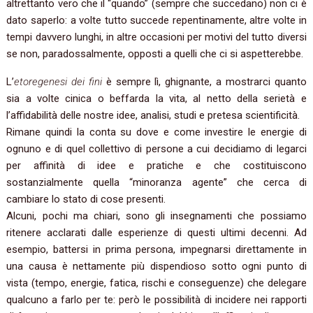
altrettanto vero che il “quando” (sempre che succedano) non ci è
dato saperlo: a volte tutto succede repentinamente, altre volte in
tempi davvero lunghi, in altre occasioni per motivi del tutto diversi
se non, paradossalmente, opposti a quelli che ci si aspetterebbe.
L’
etoregenesi dei fini
è sempre lì, ghignante, a mostrarci quanto
sia a volte cinica o beffarda la vita, al netto della serietà e
l’affidabilità delle nostre idee, analisi, studi e pretesa scientificità.
Rimane quindi la conta su dove e come investire le energie di
ognuno e di quel collettivo di persone a cui decidiamo di legarci
per affinità di idee e pratiche e che costituiscono
sostanzialmente quella “minoranza agente” che cerca di
cambiare lo stato di cose presenti.
Alcuni, pochi ma chiari, sono gli insegnamenti che possiamo
ritenere acclarati dalle esperienze di questi ultimi decenni. Ad
esempio, battersi in prima persona, impegnarsi direttamente in
una causa è nettamente più dispendioso sotto ogni punto di
vista (tempo, energie, fatica, rischi e conseguenze) che delegare
qualcuno a farlo per te: però le possibilità di incidere nei rapporti