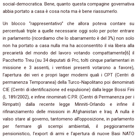
social-democratica. Bene, quanto questa compagine governativa
abbia portato a casa è cosa nota ma è bene riassumerlo.
Un blocco “rappresentativo” che allora poteva contare su
percentuali triple a quelle necessarie oggi solo per poter entrare
in parlamento (ricordiamo che lo sbarramento è del 3%) non solo
non ha portato a casa nulla ma ha acconsentito il via libera alla
precarietà del mondo del lavoro votando compattamente[6] il
Pacchetto Treu (su 34 deputati di Prc, tolti cinque parlamentari in
missione e 3 assenti, i ventisei presenti votarono a favore),
l’apertura dei veri e propri lager moderni quali i CPT (Centri di
permanenza Temporanea) della Turco-Napolitano poi denominati
CIE (Centri di identificazione ed espulsione) dalla legge Bossi Fini
(L 189/2002), e infine rinominati C.P.R. (Centri di Permanenza per i
Rimpatri) dalla recente legge Minniti-Orlando e infine il
rifinanziamento delle missioni in Afghanistan e Iraq. A nulla è
valso stare al governo, tantomeno all’opposizione, in parlamento
per fermare gli scempi ambientali, il peggioramente
pensionistico, l’export di armi e l’apertura di nuove Basi NATO