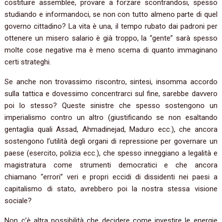
costituire assemblee, provare a forzare scontrandosi, spesso
studiando e informandoci, se non con tutto almeno parte di quel
governo cittadino? La vita è una, il tempo rubato dai padroni per
ottenere un misero salario è già troppo, la “gente” sarà spesso
molte cose negative ma è meno scema di quanto immaginano
certi strateghi.
Se anche non trovassimo riscontro, sintesi, insomma accordo
sulla tattica e dovessimo concentrarci sul fine, sarebbe davvero
poi lo stesso? Queste sinistre che spesso sostengono un
imperialismo contro un altro (giustificando se non esaltando
gentaglia quali Assad, Ahmadinejad, Maduro ecc.), che ancora
sostengono l’utilità degli organi di repressione per governare un
paese (esercito, polizia ecc.), che spesso inneggiano a legalità e
magistratura come strumenti democratici e che ancora
chiamano “errori” veri e propri eccidi di dissidenti nei paesi a
capitalismo di stato, avrebbero poi la nostra stessa visione
sociale?
Non c’è altra possibilità che decidere come investire le energie