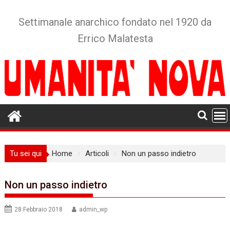
Skip
to
Settimanale anarchico fondato nel 1920 da
content
Errico Malatesta
Tu sei qui
Home
Articoli
Non un passo indietro
Non un passo indietro
28 Febbraio 2018
admin_wp