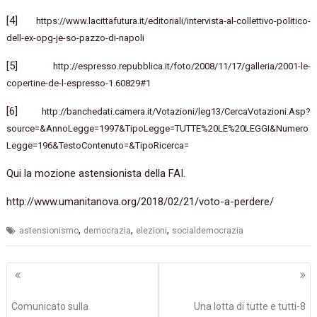
[4]
https://www.lacittafutura.it/editoriali/intervista-al-collettivo-politico-
dell-ex-opg-je-so-pazzo-di-napoli
[5]
http://espresso.repubblica.it/foto/2008/11/17/galleria/2001-le-
copertine-de-l-espresso-1.60829#1
[6]
http://banchedati.camera.it/Votazioni/leg13/CercaVotazioni.Asp?
source=&AnnoLegge=1997&TipoLegge=TUTTE%20LE%20LEGGI&Numero
Legge=196&TestoContenuto=&TipoRicerca=
Qui la mozione astensionista della FAI.
http://www.umanitanova.org/2018/02/21/voto-a-perdere/
,
,
,
astensionismo
democrazia
elezioni
socialdemocrazia
Navigazione
articoli
Comunicato sulla
Una lotta di tutte e tutti-8