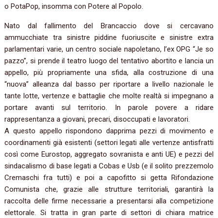
o PotaPop, insomma con Potere al Popolo.
Nato dal fallimento del Brancaccio dove si cercavano
ammucchiate tra sinistre piddine fuoriuscite e sinistre extra
parlamentari varie, un centro sociale napoletano, l’ex OPG “Je so
pazzo”, si prende il teatro luogo del tentativo abortito e lancia un
appello, più propriamente una sfida, alla costruzione di una
“nuova” alleanza dal basso per riportare a livello nazionale le
tante lotte, vertenze e battaglie che molte realtà si impegnano a
portare avanti sul territorio. In parole povere a ridare
rappresentanza a giovani, precari, disoccupati e lavoratori.
A questo appello rispondono dapprima pezzi di movimento e
coordinamenti già esistenti (settori legati alle vertenze antisfratti
così come Eurostop, aggregato sovranista e anti UE) e pezzi del
sindacalismo di base legati a Cobas e Usb (e il solito prezzemolo
Cremaschi fra tutti) e poi a capofitto si getta Rifondazione
Comunista che, grazie alle strutture territoriali, garantirà la
raccolta delle firme necessarie a presentarsi alla competizione
elettorale. Si tratta in gran parte di settori di chiara matrice