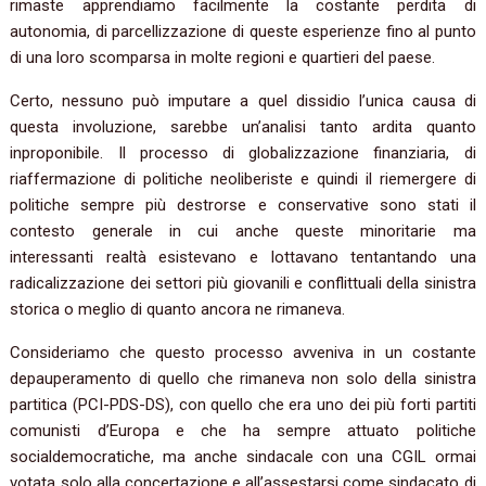
rimaste apprendiamo facilmente la costante perdita di
autonomia, di parcellizzazione di queste esperienze fino al punto
di una loro scomparsa in molte regioni e quartieri del paese.
Certo, nessuno può imputare a quel dissidio l’unica causa di
questa involuzione, sarebbe un’analisi tanto ardita quanto
inproponibile. Il processo di globalizzazione finanziaria, di
riaffermazione di politiche neoliberiste e quindi il riemergere di
politiche sempre più destrorse e conservative sono stati il
contesto generale in cui anche queste minoritarie ma
interessanti realtà esistevano e lottavano tentantando una
radicalizzazione dei settori più giovanili e conflittuali della sinistra
storica o meglio di quanto ancora ne rimaneva.
Consideriamo che questo processo avveniva in un costante
depauperamento di quello che rimaneva non solo della sinistra
partitica (PCI-PDS-DS), con quello che era uno dei più forti partiti
comunisti d’Europa e che ha sempre attuato politiche
socialdemocratiche, ma anche sindacale con una CGIL ormai
votata solo alla concertazione e all’assestarsi come sindacato di