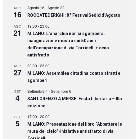
Agosto 16
-
Agosto 22
AGO
16
ROCCATEDERIGHI: X° FestivalSedicid’Agosto
19:30
-
23:00
AGO
21
MILANO: L’anarchia non si sgombera.
Inaugurazione mostra sui 50 anni
dell’occupazione di via Torricelli + cena
antisfratto
20:30
-
23:00
AGO
27
MILANO: Assemblea cittadina contro sfratti e
sgomberi
Settembre 4
-
Settembre 6
SET
4
SAN LORENZO A MERSE: Festa Libertaria – IIIa
edizione
17:00
-
20:00
SET
5
MILANO: Presentazione del libro “Abbattere le
mura del cielo”-iniziative antisfratto di via
Torricelli