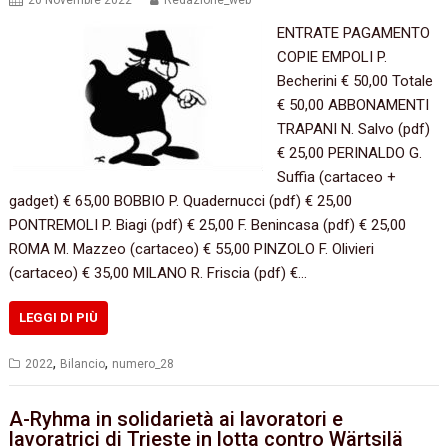
20 Novembre 2022
Redazione_web
ENTRATE PAGAMENTO
COPIE EMPOLI P.
Becherini € 50,00 Totale
€ 50,00 ABBONAMENTI
TRAPANI N. Salvo (pdf)
€ 25,00 PERINALDO G.
Suffia (cartaceo +
gadget) € 65,00 BOBBIO P. Quadernucci (pdf) € 25,00
PONTREMOLI P. Biagi (pdf) € 25,00 F. Benincasa (pdf) € 25,00
ROMA M. Mazzeo (cartaceo) € 55,00 PINZOLO F. Olivieri
(cartaceo) € 35,00 MILANO R. Friscia (pdf) €…
LEGGI DI PIÙ
,
,
2022
Bilancio
numero_28
A-Ryhma in solidarietà ai lavoratori e
lavoratrici di Trieste in lotta contro Wärtsilä