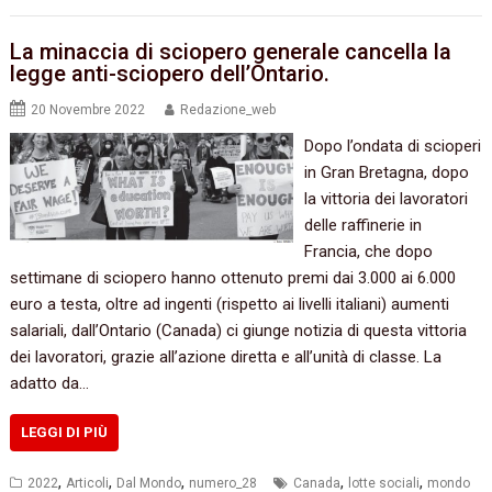
La minaccia di sciopero generale cancella la
legge anti-sciopero dell’Ontario.
20 Novembre 2022
Redazione_web
Dopo l’ondata di scioperi
in Gran Bretagna, dopo
la vittoria dei lavoratori
delle raffinerie in
Francia, che dopo
settimane di sciopero hanno ottenuto premi dai 3.000 ai 6.000
euro a testa, oltre ad ingenti (rispetto ai livelli italiani) aumenti
salariali, dall’Ontario (Canada) ci giunge notizia di questa vittoria
dei lavoratori, grazie all’azione diretta e all’unità di classe. La
adatto da…
LEGGI DI PIÙ
,
,
,
,
,
2022
Articoli
Dal Mondo
numero_28
Canada
lotte sociali
mondo