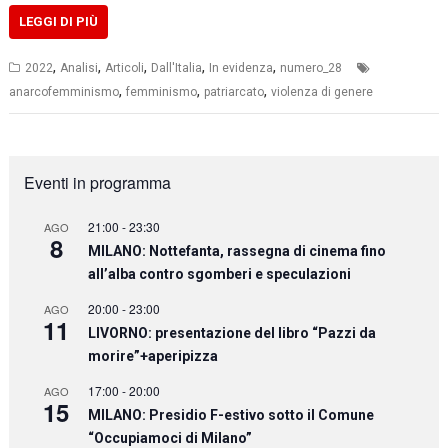
LEGGI DI PIÙ
,
,
,
,
,
2022
Analisi
Articoli
Dall'Italia
In evidenza
numero_28
,
,
,
anarcofemminismo
femminismo
patriarcato
violenza di genere
Eventi in programma
21:00
-
23:30
AGO
8
MILANO: Nottefanta, rassegna di cinema fino
all’alba contro sgomberi e speculazioni
20:00
-
23:00
AGO
11
LIVORNO: presentazione del libro “Pazzi da
morire”+aperipizza
17:00
-
20:00
AGO
15
MILANO: Presidio F-estivo sotto il Comune
“Occupiamoci di Milano”