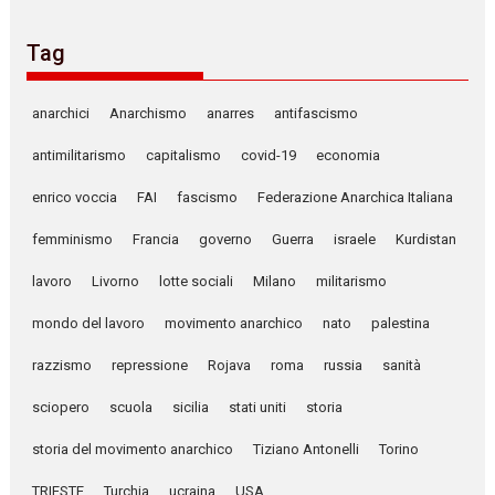
Tag
anarchici
Anarchismo
anarres
antifascismo
antimilitarismo
capitalismo
covid-19
economia
enrico voccia
FAI
fascismo
Federazione Anarchica Italiana
femminismo
Francia
governo
Guerra
israele
Kurdistan
lavoro
Livorno
lotte sociali
Milano
militarismo
mondo del lavoro
movimento anarchico
nato
palestina
razzismo
repressione
Rojava
roma
russia
sanità
sciopero
scuola
sicilia
stati uniti
storia
storia del movimento anarchico
Tiziano Antonelli
Torino
TRIESTE
Turchia
ucraina
USA