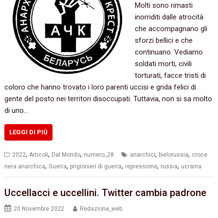
Molti sono rimasti
inorriditi dalle atrocità
che accompagnano gli
sforzi bellici e che
continuano. Vediamo
soldati morti, civili
torturati, facce tristi di
coloro che hanno trovato i loro parenti uccisi e grida felici di
gente del posto nei territori disoccupati. Tuttavia, non si sa molto
di uno…
LEGGI DI PIÙ
,
,
,
,
,
2022
Articoli
Dal Mondo
numero_28
anarchici
bielorussia
croce
,
,
,
,
,
nera anarchica
Guerra
prigionieri di guerra
repressione
russia
ucraina
Uccellacci e uccellini. Twitter cambia padrone
20 Novembre 2022
Redazione_web