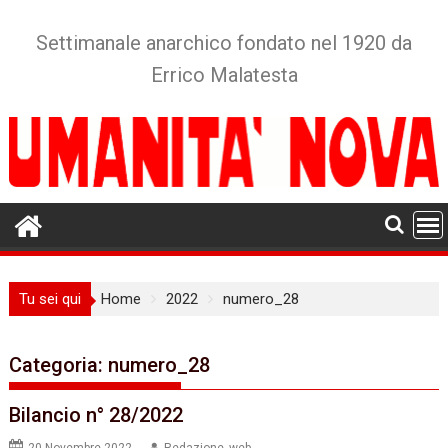
Skip
to
Settimanale anarchico fondato nel 1920 da
content
Errico Malatesta
Tu sei qui
Home
2022
numero_28
Categoria:
numero_28
Bilancio n° 28/2022