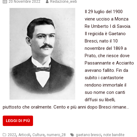
20 Novembre 2022
Redazione_web
Il 29 luglio del 1900
viene ucciso a Monza
Re Umberto I di Savoia.
Il regicida è Gaetano
Bresci, nato il 10
novembre del 1869 a
Prato, che riesce dove
Passannante e Acciarito
avevano fallito. Fin da
subito i cantastorie
rendono immortale il
suo nome con canti
diffusi su libelli,
piuttosto che oralmente. Cento e più anni dopo Bresci rimane…
LEGGI DI PIÙ
,
,
,
,
2022
Articoli
Culture
numero_28
gaetano bresci
note bandite