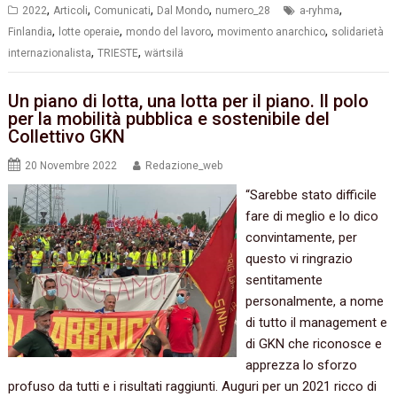
,
,
,
,
,
2022
Articoli
Comunicati
Dal Mondo
numero_28
a-ryhma
,
,
,
,
Finlandia
lotte operaie
mondo del lavoro
movimento anarchico
solidarietà
,
,
internazionalista
TRIESTE
wärtsilä
Un piano di lotta, una lotta per il piano. Il polo
per la mobilità pubblica e sostenibile del
Collettivo GKN
20 Novembre 2022
Redazione_web
“Sarebbe stato difficile
fare di meglio e lo dico
convintamente, per
questo vi ringrazio
sentitamente
personalmente, a nome
di tutto il management e
di GKN che riconosce e
apprezza lo sforzo
profuso da tutti e i risultati raggiunti. Auguri per un 2021 ricco di