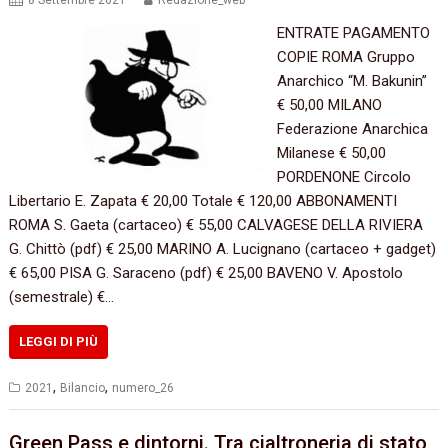
8 Settembre 2021
Redazione_web
ENTRATE PAGAMENTO
COPIE ROMA Gruppo
Anarchico “M. Bakunin”
€ 50,00 MILANO
Federazione Anarchica
Milanese € 50,00
PORDENONE Circolo
Libertario E. Zapata € 20,00 Totale € 120,00 ABBONAMENTI
ROMA S. Gaeta (cartaceo) € 55,00 CALVAGESE DELLA RIVIERA
G. Chittò (pdf) € 25,00 MARINO A. Lucignano (cartaceo + gadget)
€ 65,00 PISA G. Saraceno (pdf) € 25,00 BAVENO V. Apostolo
(semestrale) €…
LEGGI DI PIÙ
,
,
2021
Bilancio
numero_26
Green Pass e dintorni. Tra cialtroneria di stato