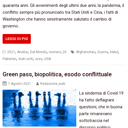
quaranta anni. Gli avvenimenti degli ultimi due anni; la pandemia, il
conflitto sempre più pronunciato tra Stati Uniti e Cina, i fatti di
Washington che hanno sinistramente salutato il cambio di
governo…
LEGGI DI PIÙ
,
,
,
,
,
,
2021
Analisi
Dal Mondo
numero_26
Afghanistan
Guerra
kabul
,
,
,
Pakistan
stati uniti
urss
USA
Green pass, biopolitica, esodo conflittuale
7 Agosto 2021
Redazione_web
La sindemia di Covid 19
ha fatto deflagrare
questioni, che in buona
parte rimanevano
sottotraccia nel
discorso politico