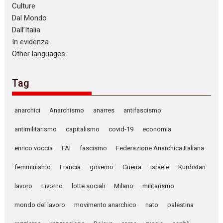
Culture
Dal Mondo
Dall’Italia
In evidenza
Other languages
Tag
anarchici
Anarchismo
anarres
antifascismo
antimilitarismo
capitalismo
covid-19
economia
enrico voccia
FAI
fascismo
Federazione Anarchica Italiana
femminismo
Francia
governo
Guerra
israele
Kurdistan
lavoro
Livorno
lotte sociali
Milano
militarismo
mondo del lavoro
movimento anarchico
nato
palestina