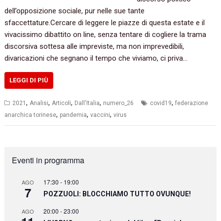
dell’opposizione sociale, pur nelle sue tante
sfaccettature.Cercare di leggere le piazze di questa estate e il
vivacissimo dibattito on line, senza tentare di cogliere la trama
discorsiva sottesa alle impreviste, ma non imprevedibili,
divaricazioni che segnano il tempo che viviamo, ci priva…
LEGGI DI PIÙ
,
,
,
,
,
2021
Analisi
Articoli
Dall'Italia
numero_26
covid19
federazione
,
,
,
anarchica torinese
pandemia
vaccini
virus
Eventi in programma
17:30
-
19:00
AGO
7
POZZUOLI: BLOCCHIAMO TUTTO OVUNQUE!
20:00
-
23:00
AGO