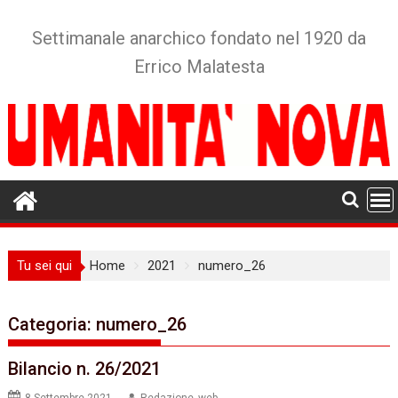
Skip
to
Settimanale anarchico fondato nel 1920 da
content
Errico Malatesta
Tu sei qui
Home
2021
numero_26
Categoria:
numero_26
Bilancio n. 26/2021