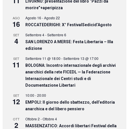
11
LIVORNO: presentazione del libro “Pazzi da
morire”+aperipizza
Agosto 16
-
Agosto 22
AGO
16
ROCCATEDERIGHI: X° FestivalSedicid’Agosto
Settembre 4
-
Settembre 6
SET
4
SAN LORENZO A MERSE: Festa Libertaria – IIIa
edizione
Settembre 11 @ 18:00
-
Settembre 13 @ 17:00
SET
11
BOLOGNA: Incontro internazionale degli archivi
anarchici della rete FICEDL — la Federazione
Internazionale dei Centri studi e di
Documentazione Libertari
10:00
-
20:00
SET
12
EMPOLI: Il giorno dello sbattezzo, dell’editoria
anarchica e del libero pensiero
Ottobre 2
-
Ottobre 4
OTT
2
MASSENZATICO: Accordi libertari Festival della