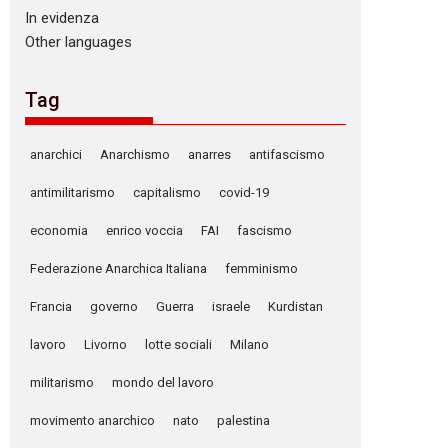
In evidenza
Other languages
Tag
anarchici
Anarchismo
anarres
antifascismo
antimilitarismo
capitalismo
covid-19
economia
enrico voccia
FAI
fascismo
Federazione Anarchica Italiana
femminismo
Francia
governo
Guerra
israele
Kurdistan
lavoro
Livorno
lotte sociali
Milano
militarismo
mondo del lavoro
movimento anarchico
nato
palestina