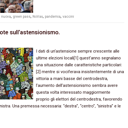
,
,
,
,
a nuova
green pass
NoVax
pandemia
vaccini
ote sull’astensionismo.
I dati di un’astensione sempre crescente alle
ultime elezioni locali[1] quest’anno segnalano
una situazione dalle caratteristiche particolari:
[2] mentre si vociferava insistentemente di una
vittoria a mani basse del centrodestra,
l’aumento dell’astensionismo sembra avere
questa volta interessato maggiormente
proprio gli elettori del centrodestra, favorendo
nistra. Una premessa necessaria: “destra”, “centro”, “sinistra” e le