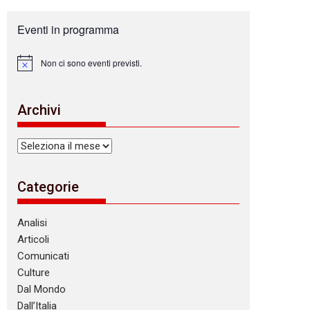
Eventi in programma
Non ci sono eventi previsti.
N
o
t
i
Archivi
c
e
Archivi
Categorie
Analisi
Articoli
Comunicati
Culture
Dal Mondo
Dall’Italia