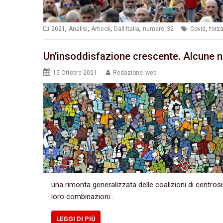
,
,
,
,
,
2021
Analisi
Articoli
Dall'Italia
numero_32
Covid
forz
Un’insoddisfazione crescente. Alcune n
15 Ottobre 2021
Redazione_web
una rimonta generalizzata delle coalizioni di centrosi
loro combinazioni…
LEGGI DI PIÙ