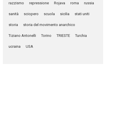
razzismo
repressione
Rojava
roma
russia
sanità
sciopero
scuola
sicilia
stati uniti
storia
storia del movimento anarchico
Tiziano Antonelli
Torino
TRIESTE
Turchia
ucraina
USA