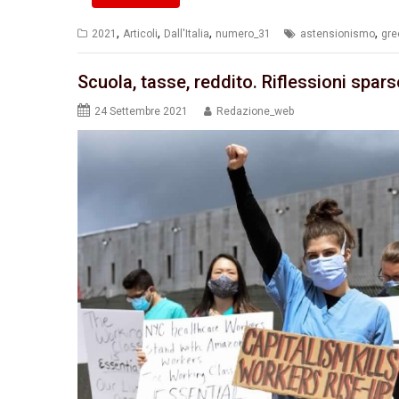
,
,
,
,
2021
Articoli
Dall'Italia
numero_31
astensionismo
gre
Scuola, tasse, reddito. Riflessioni spars
24 Settembre 2021
Redazione_web