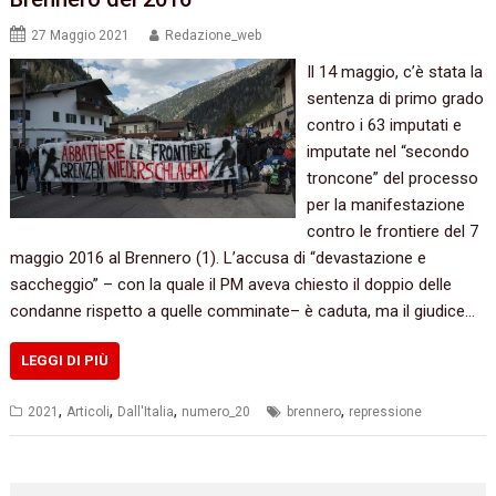
27 Maggio 2021
Redazione_web
Il 14 maggio, c’è stata la
sentenza di primo grado
contro i 63 imputati e
imputate nel “secondo
troncone” del processo
per la manifestazione
contro le frontiere del 7
maggio 2016 al Brennero (1). L’accusa di “devastazione e
saccheggio” – con la quale il PM aveva chiesto il doppio delle
condanne rispetto a quelle comminate– è caduta, ma il giudice…
LEGGI DI PIÙ
,
,
,
,
2021
Articoli
Dall'Italia
numero_20
brennero
repressione