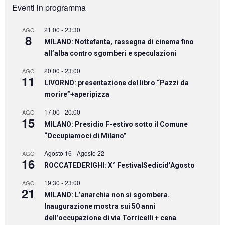
Eventi in programma
21:00
-
23:30
AGO
8
MILANO: Nottefanta, rassegna di cinema fino
all’alba contro sgomberi e speculazioni
20:00
-
23:00
AGO
11
LIVORNO: presentazione del libro “Pazzi da
morire”+aperipizza
17:00
-
20:00
AGO
15
MILANO: Presidio F-estivo sotto il Comune
“Occupiamoci di Milano”
Agosto 16
-
Agosto 22
AGO
16
ROCCATEDERIGHI: X° FestivalSedicid’Agosto
19:30
-
23:00
AGO
21
MILANO: L’anarchia non si sgombera.
Inaugurazione mostra sui 50 anni
dell’occupazione di via Torricelli + cena