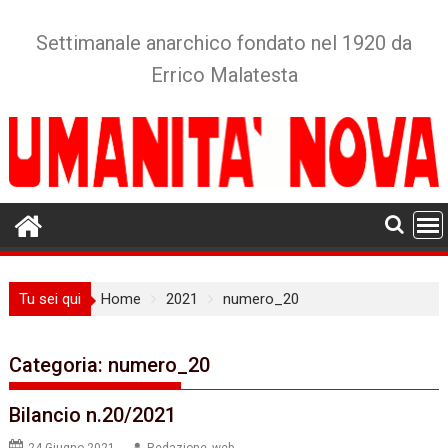
Skip
to
Settimanale anarchico fondato nel 1920 da
content
Errico Malatesta
Tu sei qui
Home
2021
numero_20
Categoria:
numero_20
Bilancio n.20/2021