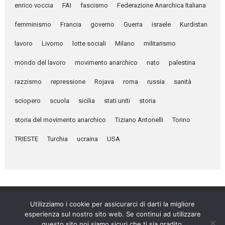
enrico voccia
FAI
fascismo
Federazione Anarchica Italiana
femminismo
Francia
governo
Guerra
israele
Kurdistan
lavoro
Livorno
lotte sociali
Milano
militarismo
mondo del lavoro
movimento anarchico
nato
palestina
razzismo
repressione
Rojava
roma
russia
sanità
sciopero
scuola
sicilia
stati uniti
storia
storia del movimento anarchico
Tiziano Antonelli
Torino
TRIESTE
Turchia
ucraina
USA
Utilizziamo i cookie per assicurarci di darti la migliore
esperienza sul nostro sito web. Se continui ad utilizzare
Umanità Nova © 2026
questo sito noi siamo sicuri che ti sia gradito.