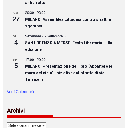
antisfratto
20:30
-
23:00
AGO
27
MILANO: Assemblea cittadina contro sfratti e
sgomberi
Settembre 4
-
Settembre 6
SET
4
SAN LORENZO A MERSE: Festa Libertaria – IIIa
edizione
17:00
-
20:00
SET
5
MILANO: Presentazione del libro “Abbattere le
mura del cielo”-iniziative antisfratto di via
Torricelli
Vedi Calendario
Archivi
Archivi