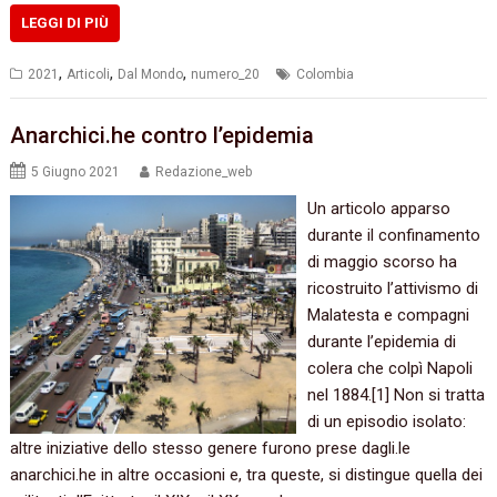
LEGGI DI PIÙ
,
,
,
2021
Articoli
Dal Mondo
numero_20
Colombia
Anarchici.he contro l’epidemia
5 Giugno 2021
Redazione_web
Un articolo apparso
durante il confinamento
di maggio scorso ha
ricostruito l’attivismo di
Malatesta e compagni
durante l’epidemia di
colera che colpì Napoli
nel 1884.[1] Non si tratta
di un episodio isolato:
altre iniziative dello stesso genere furono prese dagli.le
anarchici.he in altre occasioni e, tra queste, si distingue quella dei