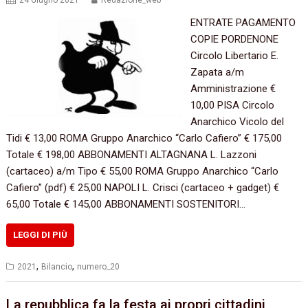
24 Giugno 2021
Redazione_web
ENTRATE PAGAMENTO
COPIE PORDENONE
Circolo Libertario E.
Zapata a/m
Amministrazione €
10,00 PISA Circolo
Anarchico Vicolo del
Tidi € 13,00 ROMA Gruppo Anarchico “Carlo Cafiero” € 175,00
Totale € 198,00 ABBONAMENTI ALTAGNANA L. Lazzoni
(cartaceo) a/m Tipo € 55,00 ROMA Gruppo Anarchico “Carlo
Cafiero” (pdf) € 25,00 NAPOLI L. Crisci (cartaceo + gadget) €
65,00 Totale € 145,00 ABBONAMENTI SOSTENITORI…
LEGGI DI PIÙ
,
,
2021
Bilancio
numero_20
La repubblica fa la festa ai propri cittadini