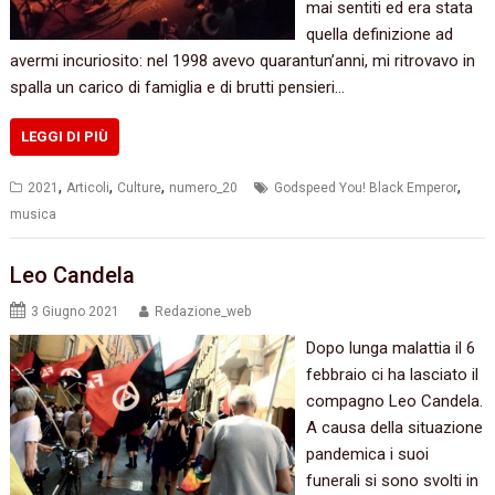
mai sentiti ed era stata
quella definizione ad
avermi incuriosito: nel 1998 avevo quarantun’anni, mi ritrovavo in
spalla un carico di famiglia e di brutti pensieri…
LEGGI DI PIÙ
,
,
,
,
2021
Articoli
Culture
numero_20
Godspeed You! Black Emperor
musica
Leo Candela
3 Giugno 2021
Redazione_web
Dopo lunga malattia il 6
febbraio ci ha lasciato il
compagno Leo Candela.
A causa della situazione
pandemica i suoi
funerali si sono svolti in