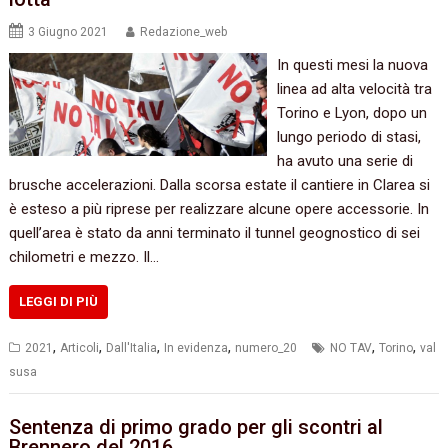
3 Giugno 2021
Redazione_web
In questi mesi la nuova
linea ad alta velocità tra
Torino e Lyon, dopo un
lungo periodo di stasi,
ha avuto una serie di
brusche accelerazioni. Dalla scorsa estate il cantiere in Clarea si
è esteso a più riprese per realizzare alcune opere accessorie. In
quell’area è stato da anni terminato il tunnel geognostico di sei
chilometri e mezzo. Il…
LEGGI DI PIÙ
,
,
,
,
,
,
2021
Articoli
Dall'Italia
In evidenza
numero_20
NO TAV
Torino
val
susa
Sentenza di primo grado per gli scontri al
Brennero del 2016