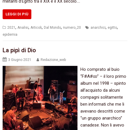
militanti d’Egitto tra il XIX e il XX secolo.…
LEGGI DI PIÙ
,
,
,
,
,
,
2021
Analisi
Articoli
Dal Mondo
numero_20
anarchici
egitto
epidemia
La pipì di Dio
3 Giugno 2021
Redazione_web
Ho comprato al buio
“F#A#∞” – il loro primo
album nel 1998 – spinto
all’acquisto da alcuni
compagni solitamente
ben informati che me li
avevano descritti come
“un gruppo anarchico”
canadese. Non li avevo