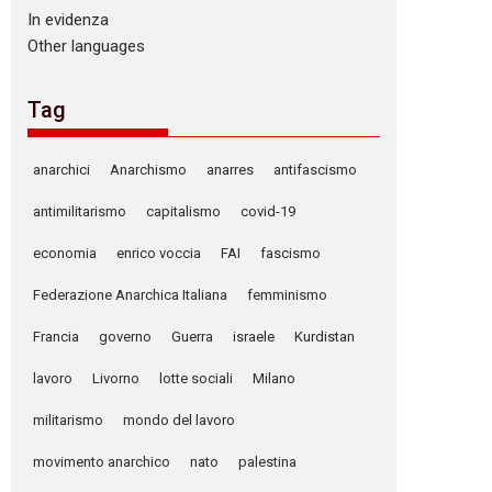
In evidenza
Other languages
Tag
anarchici
Anarchismo
anarres
antifascismo
antimilitarismo
capitalismo
covid-19
economia
enrico voccia
FAI
fascismo
Federazione Anarchica Italiana
femminismo
Francia
governo
Guerra
israele
Kurdistan
lavoro
Livorno
lotte sociali
Milano
militarismo
mondo del lavoro
movimento anarchico
nato
palestina