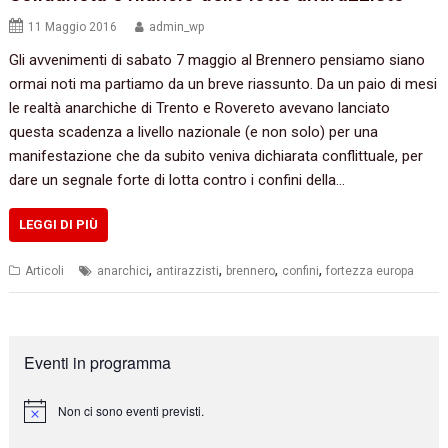
11 Maggio 2016
admin_wp
Gli avvenimenti di sabato 7 maggio al Brennero pensiamo siano
ormai noti ma partiamo da un breve riassunto. Da un paio di mesi
le realtà anarchiche di Trento e Rovereto avevano lanciato
questa scadenza a livello nazionale‭ (‬e non solo‭) ‬per una
manifestazione che da subito veniva dichiarata conflittuale,‭ ‬per
dare un segnale forte di lotta contro i confini della…
LEGGI DI PIÙ
,
,
,
,
Articoli
anarchici
antirazzisti
brennero
confini
fortezza europa
Eventi in programma
Non ci sono eventi previsti.
N
o