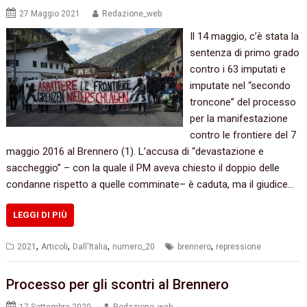
27 Maggio 2021
Redazione_web
Il 14 maggio, c’è stata la
sentenza di primo grado
contro i 63 imputati e
imputate nel “secondo
troncone” del processo
per la manifestazione
contro le frontiere del 7
maggio 2016 al Brennero (1). L’accusa di “devastazione e
saccheggio” – con la quale il PM aveva chiesto il doppio delle
condanne rispetto a quelle comminate– è caduta, ma il giudice…
LEGGI DI PIÙ
,
,
,
,
2021
Articoli
Dall'Italia
numero_20
brennero
repressione
Processo per gli scontri al Brennero
17 Settembre 2020
Redazione_web