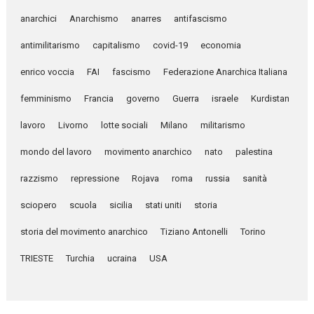
anarchici
Anarchismo
anarres
antifascismo
antimilitarismo
capitalismo
covid-19
economia
enrico voccia
FAI
fascismo
Federazione Anarchica Italiana
femminismo
Francia
governo
Guerra
israele
Kurdistan
lavoro
Livorno
lotte sociali
Milano
militarismo
mondo del lavoro
movimento anarchico
nato
palestina
razzismo
repressione
Rojava
roma
russia
sanità
sciopero
scuola
sicilia
stati uniti
storia
storia del movimento anarchico
Tiziano Antonelli
Torino
TRIESTE
Turchia
ucraina
USA