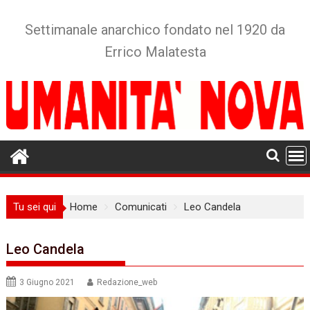
Skip
to
Settimanale anarchico fondato nel 1920 da
content
Errico Malatesta
Tu sei qui
Home
Comunicati
Leo Candela
Leo Candela
3 Giugno 2021
Redazione_web