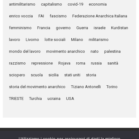
antimilitarismo
capitalismo
covid-19
economia
enrico voccia
FAI
fascismo
Federazione Anarchica Italiana
femminismo
Francia
governo
Guerra
israele
Kurdistan
lavoro
Livorno
lotte sociali
Milano
militarismo
mondo del lavoro
movimento anarchico
nato
palestina
razzismo
repressione
Rojava
roma
russia
sanità
sciopero
scuola
sicilia
stati uniti
storia
storia del movimento anarchico
Tiziano Antonelli
Torino
TRIESTE
Turchia
ucraina
USA
Utilizziamo i cookie per assicurarci di darti la migliore