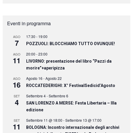
Eventi in programma
17:30
-
19:00
AGO
7
POZZUOLI: BLOCCHIAMO TUTTO OVUNQUE!
20:00
-
23:00
AGO
11
LIVORNO: presentazione del libro “Pazzi da
morire”+aperipizza
Agosto 16
-
Agosto 22
AGO
16
ROCCATEDERIGHI: X° FestivalSedicid’Agosto
Settembre 4
-
Settembre 6
SET
4
SAN LORENZO A MERSE: Festa Libertaria – IIIa
edizione
Settembre 11 @ 18:00
-
Settembre 13 @ 17:00
SET
11
BOLOGNA: Incontro internazionale degli archivi