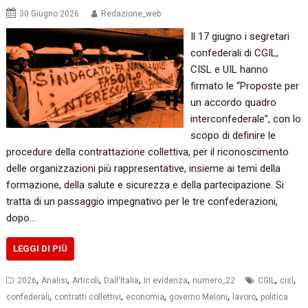
30 Giugno 2026
Redazione_web
Il 17 giugno i segretari
confederali di CGIL,
CISL e UIL hanno
firmato le “Proposte per
un accordo quadro
interconfederale”, con lo
scopo di definire le
procedure della contrattazione collettiva, per il riconoscimento
delle organizzazioni più rappresentative, insieme ai temi della
formazione, della salute e sicurezza e della partecipazione. Si
tratta di un passaggio impegnativo per le tre confederazioni,
dopo…
LEGGI DI PIÙ
,
,
,
,
,
,
,
2026
Analisi
Articoli
Dall'Italia
In evidenza
numero_22
CGIL
cisl
,
,
,
,
,
confederali
contratti collettivi
economia
governo Meloni
lavoro
politica