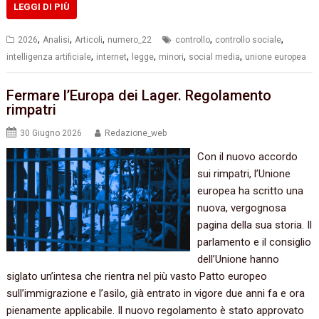
LEGGI DI PIÙ
,
,
,
,
,
2026
Analisi
Articoli
numero_22
controllo
controllo sociale
,
,
,
,
,
intelligenza artificiale
internet
legge
minori
social media
unione europea
Fermare l’Europa dei Lager. Regolamento
rimpatri
30 Giugno 2026
Redazione_web
Con il nuovo accordo
sui rimpatri, l’Unione
europea ha scritto una
nuova, vergognosa
pagina della sua storia. Il
parlamento e il consiglio
dell’Unione hanno
siglato un’intesa che rientra nel più vasto Patto europeo
sull’immigrazione e l’asilo, già entrato in vigore due anni fa e ora
pienamente applicabile. Il nuovo regolamento è stato approvato