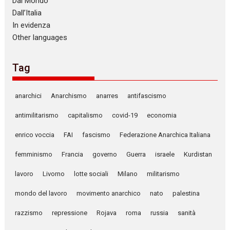
Dal Mondo
Dall’Italia
In evidenza
Other languages
Tag
anarchici
Anarchismo
anarres
antifascismo
antimilitarismo
capitalismo
covid-19
economia
enrico voccia
FAI
fascismo
Federazione Anarchica Italiana
femminismo
Francia
governo
Guerra
israele
Kurdistan
lavoro
Livorno
lotte sociali
Milano
militarismo
mondo del lavoro
movimento anarchico
nato
palestina
razzismo
repressione
Rojava
roma
russia
sanità