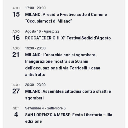
17:00
-
20:00
AGO
15
MILANO: Presidio F-estivo sotto il Comune
“Occupiamoci di Milano”
Agosto 16
-
Agosto 22
AGO
16
ROCCATEDERIGHI: X° FestivalSedicid’Agosto
19:30
-
23:00
AGO
21
MILANO: L’anarchia non si sgombera.
Inaugurazione mostra sui 50 anni
dell’occupazione di via Torricelli + cena
antisfratto
20:30
-
23:00
AGO
27
MILANO: Assemblea cittadina contro sfratti e
sgomberi
Settembre 4
-
Settembre 6
SET
4
SAN LORENZO A MERSE: Festa Libertaria – IIIa
edizione