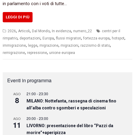
in parlamento con i voti di tutte…
LEGGI DI PIÙ
,
,
,
,
2026
Articoli
Dal Mondo
In evidenza
numero_22
centri per il
,
,
,
,
,
,
rimpatrio
deportazioni
Europa
flussi migratori
fortezza europa
hotspot
,
,
,
,
,
immigrazione
legge
migrazione
migrazioni
razzismo di stato
,
,
remigrazione
repressione
unione europea
Eventi in programma
21:00
-
23:30
AGO
8
MILANO: Nottefanta, rassegna di cinema fino
all’alba contro sgomberi e speculazioni
20:00
-
23:00
AGO
11
LIVORNO: presentazione del libro “Pazzi da
morire”+aperipizza