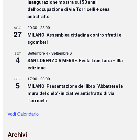
Inaugurazione mostra sui 50 anni
dell’occupazione di via Torricelli + cena
antisfratto
20:30
-
23:00
AGO
27
MILANO: Assemblea cittadina contro sfratti e
sgomberi
Settembre 4
-
Settembre 6
SET
4
SAN LORENZO A MERSE: Festa Libertaria – IIIa
edizione
17:00
-
20:00
SET
5
MILANO: Presentazione del libro “Abbattere le
mura del cielo”-iniziative antisfratto di via
Torricelli
Vedi Calendario
Archivi