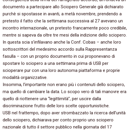
documento a partecipare allo Sciopero Generale già dichiarato
purchè si spostasse in avanti, a metà novembre, prendendo a
pretesto il fatto che la settimana successiva al 27 avevano un
incontro internazionale, un pretesto francamente poco credibile,
mentre si sapeva da oltre tre mesi della indizione dello sciopero.
In questa scia s’infilavano anche la Conf. Cobas – anche loro
sottoscrittori del medesimo accordo sulla Rappresentanza
fasulla – con un proprio documento in cui proponevano di
spostare lo sciopero a una settimana prima di USB per
scioperare pur con una loro autonoma piattaforma e proprie
modalità organizzative.
Insomma, l’importante non erano più i contenuti dello sciopero,
ma quello di cambiare la data. Lo scopo vero di tali manovre era
quello di riottenere una “legittimità”, per uscire dalla
discriminazione frutto delle loro scelte opportunistiche.
USB nel frattempo, dopo aver strombazzato la ricerca dell’unità
dello sciopero, dichiarava per conto proprio uno sciopero
nazionale di tutto il settore pubblico nella giornata del 17