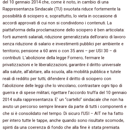
del 10 gennaio 2014 che, come è noto, in cambio di una
Rappresentanza Sindacale (TU) svuotata riduce fortemente la
possibilità di sciopero e, soprattutto, lo vieta in occasione di
accordi approvati di cui non si condividono i contenuti. La
piattaforma della proclamazione dello sciopero è ben articolata:
forti aumenti salariali, riduzione generalizzata dell’orario di lavoro
senza riduzione di salario e investimenti pubblici per ambiente e
territorio; pensione a 60 anni o con 35 anni – per USI 30 – di
contributi. L’abolizione della legge Fornero; fermare le
privatizzazioni e le liberalizzazioni; garantire il diritto universale
alla salute, all’abitare, alla scuola, alla mobilità pubblica e tutele
reali di reddito per tutti; difendere il diritto di sciopero con
l’abolizione delle leggi che lo vincolano; contrastare ogni tipo di
guerra e di spese militari; rigettare l’accordo truffa del 10 gennaio
2014 sulla rappresentanza. E’ un “cartello” sindacale che non ha
avuto un percorso sempre lineare da parte di tutti i componenti e
che si è consolidato nel tempo. Di sicuro l’USI – AIT ne ha fatto
per intero tutte le tappe, anche quando sono risultate scomode,
spinti da una coerenza di fondo che alla fine è stata premiata.