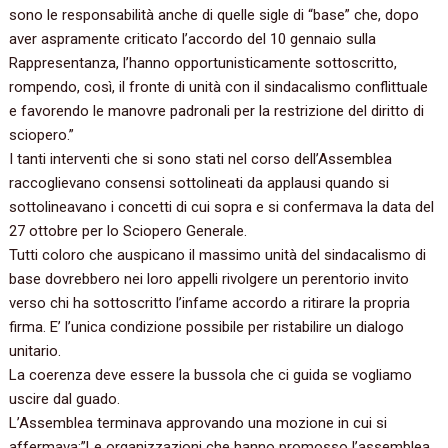
sono le responsabilità anche di quelle sigle di “base” che, dopo
aver aspramente criticato l’accordo del 10 gennaio sulla
Rappresentanza, l’hanno opportunisticamente sottoscritto,
rompendo, così, il fronte di unità con il sindacalismo conflittuale
e favorendo le manovre padronali per la restrizione del diritto di
sciopero.”
I tanti interventi che si sono stati nel corso dell’Assemblea
raccoglievano consensi sottolineati da applausi quando si
sottolineavano i concetti di cui sopra e si confermava la data del
27 ottobre per lo Sciopero Generale.
Tutti coloro che auspicano il massimo unità del sindacalismo di
base dovrebbero nei loro appelli rivolgere un perentorio invito
verso chi ha sottoscritto l’infame accordo a ritirare la propria
firma. E’ l’unica condizione possibile per ristabilire un dialogo
unitario.
La coerenza deve essere la bussola che ci guida se vogliamo
uscire dal guado.
L’Assemblea terminava approvando una mozione in cui si
affermava:”Le organizzazioni che hanno promosso l’assemblea