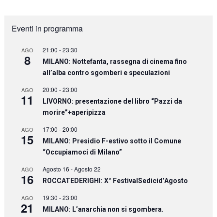
Eventi in programma
21:00
-
23:30
AGO
8
MILANO: Nottefanta, rassegna di cinema fino
all’alba contro sgomberi e speculazioni
20:00
-
23:00
AGO
11
LIVORNO: presentazione del libro “Pazzi da
morire”+aperipizza
17:00
-
20:00
AGO
15
MILANO: Presidio F-estivo sotto il Comune
“Occupiamoci di Milano”
Agosto 16
-
Agosto 22
AGO
16
ROCCATEDERIGHI: X° FestivalSedicid’Agosto
19:30
-
23:00
AGO
21
MILANO: L’anarchia non si sgombera.