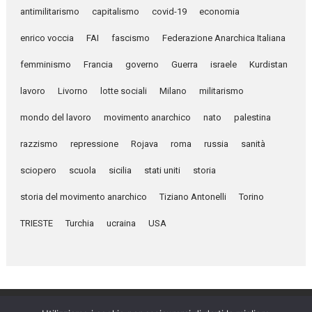
antimilitarismo
capitalismo
covid-19
economia
enrico voccia
FAI
fascismo
Federazione Anarchica Italiana
femminismo
Francia
governo
Guerra
israele
Kurdistan
lavoro
Livorno
lotte sociali
Milano
militarismo
mondo del lavoro
movimento anarchico
nato
palestina
razzismo
repressione
Rojava
roma
russia
sanità
sciopero
scuola
sicilia
stati uniti
storia
storia del movimento anarchico
Tiziano Antonelli
Torino
TRIESTE
Turchia
ucraina
USA