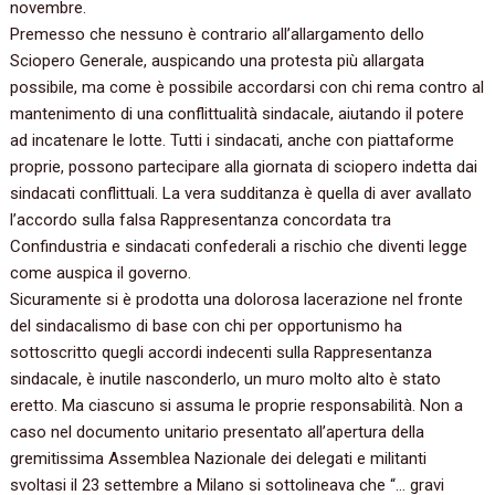
novembre.
Premesso che nessuno è contrario all’allargamento dello
Sciopero Generale, auspicando una protesta più allargata
possibile, ma come è possibile accordarsi con chi rema contro al
mantenimento di una conflittualità sindacale, aiutando il potere
ad incatenare le lotte. Tutti i sindacati, anche con piattaforme
proprie, possono partecipare alla giornata di sciopero indetta dai
sindacati conflittuali. La vera sudditanza è quella di aver avallato
l’accordo sulla falsa Rappresentanza concordata tra
Confindustria e sindacati confederali a rischio che diventi legge
come auspica il governo.
Sicuramente si è prodotta una dolorosa lacerazione nel fronte
del sindacalismo di base con chi per opportunismo ha
sottoscritto quegli accordi indecenti sulla Rappresentanza
sindacale, è inutile nasconderlo, un muro molto alto è stato
eretto. Ma ciascuno si assuma le proprie responsabilità. Non a
caso nel documento unitario presentato all’apertura della
gremitissima Assemblea Nazionale dei delegati e militanti
svoltasi il 23 settembre a Milano si sottolineava che “… gravi