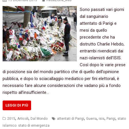
15 Dicembre 2015
Redazione_web
Sono passati vari giorni
dal sanguinario
attentato di Parigi e
mesi da quello
precedente che ha
distrutto Charlie Hebdo,
entrambi rivendicati dai
nazi-islamisti dell’ISIS.
Così dopo le varie prese
di posizione sia del mondo partitico che di quello dell’opinione
pubblica, e dopo lo sciacallaggio mediatico per fini elettorali, è
necessario fare alcune considerazioni che vadano più a fondo
rispetto all’insufficiente…
LEGGI DI PIÙ
,
,
,
,
,
,
2015
Articoli
Dal Mondo
attentati di Parigi
Guerra
isis
Parigi
stato
islamico. stato di emergenza