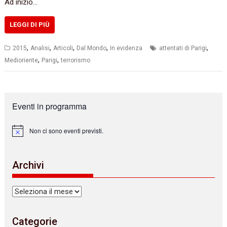
Ad inizio…
LEGGI DI PIÙ
,
,
,
,
,
2015
Analisi
Articoli
Dal Mondo
In evidenza
attentati di Parigi
,
,
Medioriente
Parigi
terrorismo
Eventi in programma
Non ci sono eventi previsti.
N
o
t
i
Archivi
c
e
Archivi
Categorie