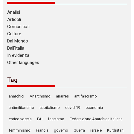
Analisi
Articoli
Comunicati
Culture
Dal Mondo
Dall’Italia
In evidenza
Other languages
Tag
anarchici
Anarchismo
anarres
antifascismo
antimilitarismo
capitalismo
covid-19
economia
enrico voccia
FAI
fascismo
Federazione Anarchica Italiana
femminismo
Francia
governo
Guerra
israele
Kurdistan