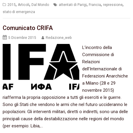
,
,
,
,
,
2015
Articoli
Dal Mondo
attentati di Parigi
Francia
repressione
stato di emergenza
Comunicato CRIFA
5 Dicembre 2015
Redazione_web
L’incontro della
Commissione di
Relazioni
dell’Internazionale di
Federazioni Anarchiche
a Milano‭ (‬28‭ ‬e‭ ‬29‭
‬novembre‭ ‬2015‭)
‬riafferma la propria opposizione a tutti gli eserciti e le guerre.‭
‬Sono gli Stati che vendono le armi che nel futuro uccideranno le
popolazioni.‭ ‬Gli interventi militari,‭ ‬diretti o indiretti,‭ ‬sono una delle
principali cause della destabilizzazione nelle regioni del mondo‭
(‬per esempio:‭ ‬Libia,‭…