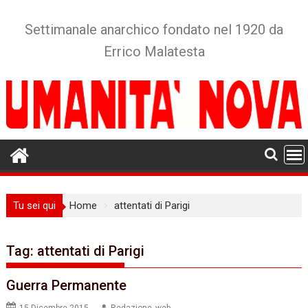
Skip
to
Settimanale anarchico fondato nel 1920 da
content
Errico Malatesta
Tu sei qui
Home
attentati di Parigi
Tag:
attentati di Parigi
Guerra Permanente