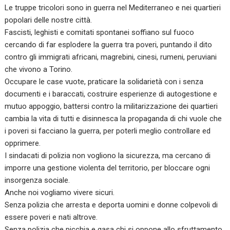
Le truppe tricolori sono in guerra nel Mediterraneo e nei quartieri
popolari delle nostre città.
Fascisti, leghisti e comitati spontanei soffiano sul fuoco
cercando di far esplodere la guerra tra poveri, puntando il dito
contro gli immigrati africani, magrebini, cinesi, rumeni, peruviani
che vivono a Torino.
Occupare le case vuote, praticare la solidarietà con i senza
documenti e i baraccati, costruire esperienze di autogestione e
mutuo appoggio, battersi contro la militarizzazione dei quartieri
cambia la vita di tutti e disinnesca la propaganda di chi vuole che
i poveri si facciano la guerra, per poterli meglio controllare ed
opprimere.
I sindacati di polizia non vogliono la sicurezza, ma cercano di
imporre una gestione violenta del territorio, per bloccare ogni
insorgenza sociale.
Anche noi vogliamo vivere sicuri.
Senza polizia che arresta e deporta uomini e donne colpevoli di
essere poveri e nati altrove.
Senza polizia che picchia e gasa chi si oppone allo sfruttamento,