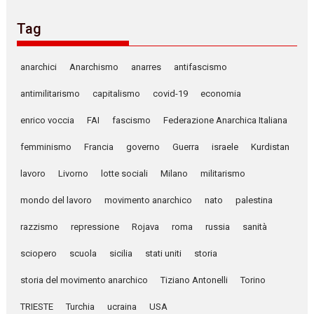
Tag
anarchici
Anarchismo
anarres
antifascismo
antimilitarismo
capitalismo
covid-19
economia
enrico voccia
FAI
fascismo
Federazione Anarchica Italiana
femminismo
Francia
governo
Guerra
israele
Kurdistan
lavoro
Livorno
lotte sociali
Milano
militarismo
mondo del lavoro
movimento anarchico
nato
palestina
razzismo
repressione
Rojava
roma
russia
sanità
sciopero
scuola
sicilia
stati uniti
storia
storia del movimento anarchico
Tiziano Antonelli
Torino
TRIESTE
Turchia
ucraina
USA