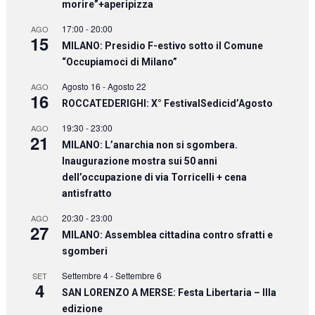
morire”+aperipizza
17:00
-
20:00
AGO
15
MILANO: Presidio F-estivo sotto il Comune
“Occupiamoci di Milano”
Agosto 16
-
Agosto 22
AGO
16
ROCCATEDERIGHI: X° FestivalSedicid’Agosto
19:30
-
23:00
AGO
21
MILANO: L’anarchia non si sgombera.
Inaugurazione mostra sui 50 anni
dell’occupazione di via Torricelli + cena
antisfratto
20:30
-
23:00
AGO
27
MILANO: Assemblea cittadina contro sfratti e
sgomberi
Settembre 4
-
Settembre 6
SET
4
SAN LORENZO A MERSE: Festa Libertaria – IIIa
edizione