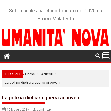
Skip
to
Settimanale anarchico fondato nel 1920 da
content
Errico Malatesta
Tu sei qui
Home
Articoli
La polizia dichiara guerra ai poveri
La polizia dichiara guerra ai poveri
10 Maggio 2016
admin_wp