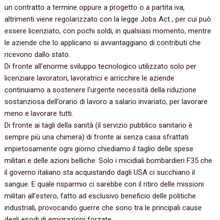
un contratto a termine oppure a progetto o a partita iva,
altrimenti viene regolarizzato con la legge Jobs Act , per cui può
essere licenziato, con pochi soldi, in qualsiasi momento, mentre
le aziende che lo applicano si avvantaggiano di contributi che
ricevono dallo stato.
Di fronte all’enorme sviluppo tecnologico utilizzato solo per
licenziare lavoratori, lavoratrici e arricchire le aziende
continuiamo a sostenere l’urgente necessità della riduzione
sostanziosa dell’orario di lavoro a salario invariato, per lavorare
meno e lavorare tutti.
Di fronte ai tagli della sanità (il servizio pubblico sanitario è
sempre più una chimera) di fronte ai senza casa sfrattati
impietosamente ogni giorno chiediamo il taglio delle spese
militari e delle azioni belliche. Solo i micidiali bombardieri F35 che
il governo italiano sta acquistando dagli USA ci succhiano il
sangue. E quale risparmio ci sarebbe con il ritiro delle missioni
militari all’estero, fatto ad esclusivo beneficio delle politiche
industriali, provocando guerre che sono tra le principali cause
degli esodi di emigrazioni forzate.