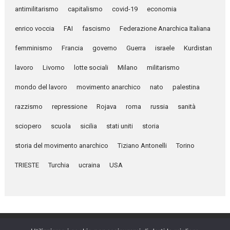
antimilitarismo
capitalismo
covid-19
economia
enrico voccia
FAI
fascismo
Federazione Anarchica Italiana
femminismo
Francia
governo
Guerra
israele
Kurdistan
lavoro
Livorno
lotte sociali
Milano
militarismo
mondo del lavoro
movimento anarchico
nato
palestina
razzismo
repressione
Rojava
roma
russia
sanità
sciopero
scuola
sicilia
stati uniti
storia
storia del movimento anarchico
Tiziano Antonelli
Torino
TRIESTE
Turchia
ucraina
USA