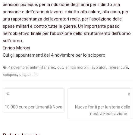
pensioni più eque, per la riduzione degli anni per il diritto alla
pensione e dell’orario di lavoro, il diritto alla salute, alla casa, per
una rappresentanza dei lavoratori reale, per l’abolizione delle
spese militari e contro tutte le guerre. Un importante passo
nell’obbiettivo finale per l’abolizione dello sfruttamento dell’uomo
sull’uomo.
Enrico Moroni
Qui gli appuntamenti del 4 novembre per lo sciopero
,
,
,
,
,
,
4 novembre
antimilitarismo
cub
enrico moroni
lavoratori
referendum
,
,
sciopero
usb
usi-ait
Navigazione
articoli
10.000 euro per Umanità Nova
Nuove fonti per la storia della
nostra Federazione