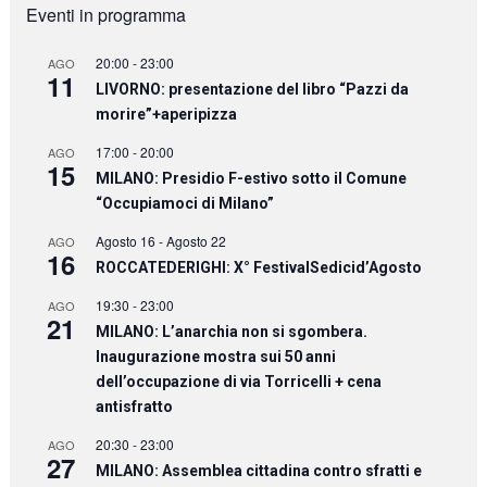
Eventi in programma
20:00
-
23:00
AGO
11
LIVORNO: presentazione del libro “Pazzi da
morire”+aperipizza
17:00
-
20:00
AGO
15
MILANO: Presidio F-estivo sotto il Comune
“Occupiamoci di Milano”
Agosto 16
-
Agosto 22
AGO
16
ROCCATEDERIGHI: X° FestivalSedicid’Agosto
19:30
-
23:00
AGO
21
MILANO: L’anarchia non si sgombera.
Inaugurazione mostra sui 50 anni
dell’occupazione di via Torricelli + cena
antisfratto
20:30
-
23:00
AGO
27
MILANO: Assemblea cittadina contro sfratti e