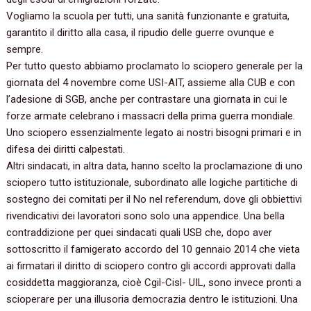
Vogliamo la scuola per tutti, una sanità funzionante e gratuita,
garantito il diritto alla casa, il ripudio delle guerre ovunque e
sempre.
Per tutto questo abbiamo proclamato lo sciopero generale per la
giornata del 4 novembre come USI-AIT, assieme alla CUB e con
l’adesione di SGB, anche per contrastare una giornata in cui le
forze armate celebrano i massacri della prima guerra mondiale.
Uno sciopero essenzialmente legato ai nostri bisogni primari e in
difesa dei diritti calpestati.
Altri sindacati, in altra data, hanno scelto la proclamazione di uno
sciopero tutto istituzionale, subordinato alle logiche partitiche di
sostegno dei comitati per il No nel referendum, dove gli obbiettivi
rivendicativi dei lavoratori sono solo una appendice. Una bella
contraddizione per quei sindacati quali USB che, dopo aver
sottoscritto il famigerato accordo del 10 gennaio 2014 che vieta
ai firmatari il diritto di sciopero contro gli accordi approvati dalla
cosiddetta maggioranza, cioè Cgil-Cisl- UIL, sono invece pronti a
scioperare per una illusoria democrazia dentro le istituzioni. Una