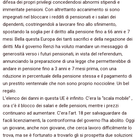
difesa dei propri privilegi concedendosi abnormi stipendi e
immeritate pensioni. Con altrettanto accanimento si sono
impegnati nel bloccare i redditi di pensionati e i salari dei
dipendenti, costringendoli a lavorare fino allo sfinimento,
spostando la soglia per il diritto alla pensione fino a 66 anni e 7
mesi. Bella questa Europa dei tanti sacrifici e della negazione dei
diritti. Ma il governo Renzi ha voluto mandare un messaggio di
generosità verso i futuri pensionati, in vista del referendum,
annunciando la preparazione di una legge che permetterebbe di
andare in pensione fino a 3 anni e 7 mesi prima, con una
riduzione in percentuale della pensione stessa e il pagamento di
un prestito ventennale che non sono proprio noccioline. Un bel
regalo.
L’elenco dei danni in questa UE è infinito. C’era la “scala mobile” ,
ora c’è il blocco dei salari e delle pensioni, mentre i prezzi
continuano ad aumentare. C’era l’art. 18 per salvaguardare da
facili licenziamenti, la controriforma del governo l’ha abolito. Oggi
un giovane, anche non giovane, che cerca lavoro difficilmente lo
trova, ma se è fortunato a trovarlo gli si prospetta due soluzioni: