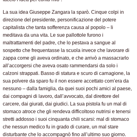
La sua idea Giuseppe Zangara la sparò. Cinque colpi in
direzione del presidente, personificazione del potere
capitalista che tanta sofferenza causa al popolo – li
meditava da una vita. Le sue pallottole furono i
maltrattamenti del padre, che lo pestava a sangue al
sospetto che frequentasse la scuola invece che lavorare di
zappa come gli aveva ordinato, e che arrivò a massacrarlo
all’accorgersi che aveva osato rammendarsi da solo i
calzoni strappati. Basso di statura e scuro di carnagione, la
sua polvere da sparo fu il non essere accettato com’era da
nessuno – dalla famiglia, da quei suoi pochi amici al paese,
dai compagni di lavoro, dall’avvocato, dal direttore del
carcere, dai giurati, dai giudici. La sua pistola fu un mal di
stomaco atroce che gli rendeva difficoltoso nutrirsi e tenersi
stretti addosso i suoi cinquanta chili scarsi: mal di stomaco
che nessun medico fu in grado di curare, un mal stare
disturbante che lo accompagnò fino all’ultimo suo giorno.