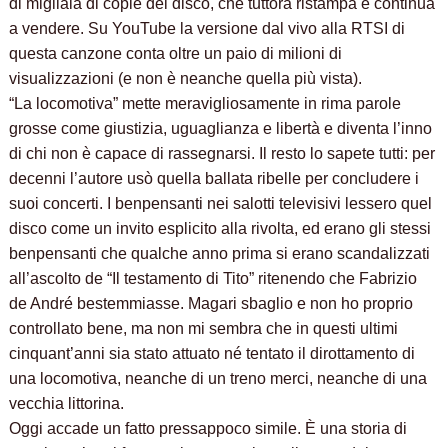
di migliaia di copie del disco, che tuttora ristampa e continua
a vendere. Su YouTube la versione dal vivo alla RTSI di
questa canzone conta oltre un paio di milioni di
visualizzazioni (e non è neanche quella più vista).
“La locomotiva” mette meravigliosamente in rima parole
grosse come giustizia, uguaglianza e libertà e diventa l’inno
di chi non è capace di rassegnarsi. Il resto lo sapete tutti: per
decenni l’autore usò quella ballata ribelle per concludere i
suoi concerti. I benpensanti nei salotti televisivi lessero quel
disco come un invito esplicito alla rivolta, ed erano gli stessi
benpensanti che qualche anno prima si erano scandalizzati
all’ascolto de “Il testamento di Tito” ritenendo che Fabrizio
de André bestemmiasse. Magari sbaglio e non ho proprio
controllato bene, ma non mi sembra che in questi ultimi
cinquant’anni sia stato attuato né tentato il dirottamento di
una locomotiva, neanche di un treno merci, neanche di una
vecchia littorina.
Oggi accade un fatto pressappoco simile. È una storia di