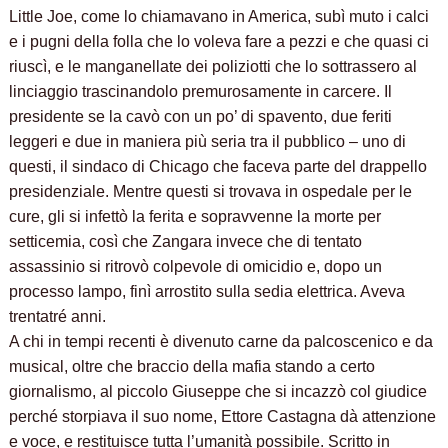
Little Joe, come lo chiamavano in America, subì muto i calci
e i pugni della folla che lo voleva fare a pezzi e che quasi ci
riuscì, e le manganellate dei poliziotti che lo sottrassero al
linciaggio trascinandolo premurosamente in carcere. Il
presidente se la cavò con un po’ di spavento, due feriti
leggeri e due in maniera più seria tra il pubblico – uno di
questi, il sindaco di Chicago che faceva parte del drappello
presidenziale. Mentre questi si trovava in ospedale per le
cure, gli si infettò la ferita e sopravvenne la morte per
setticemia, così che Zangara invece che di tentato
assassinio si ritrovò colpevole di omicidio e, dopo un
processo lampo, finì arrostito sulla sedia elettrica. Aveva
trentatré anni.
A chi in tempi recenti è divenuto carne da palcoscenico e da
musical, oltre che braccio della mafia stando a certo
giornalismo, al piccolo Giuseppe che si incazzò col giudice
perché storpiava il suo nome, Ettore Castagna dà attenzione
e voce, e restituisce tutta l’umanità possibile. Scritto in