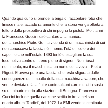
Quando qualcuno si prende la briga di raccontare roba che
finisce male, accade raramente che la storia venga offerta al
lettore dalla prospettiva di chi impugna la pistola. Molti anni
fa Francesco Guccini osò cantare alla maniera
dell’anarchico Pietro Gori la vicenda di un macchinista di cui
non conosceva la faccia né il nome, l’età e il colore dei
capelli e che nell’estate 1893 tentò di scagliare la sua
locomotiva contro un treno pieno di signori. Non riuscì
nell’intento, ma il macchinista un nome ce l’aveva – Pietro
Rigosi. E aveva pure una faccia, che restò sfigurata dalle
conseguenze dell’impatto della sua macchina a vapore, che
venne deviata e fatta finire contro alcuni carri merci in sosta
su un binario morto alla stazione di Bologna. Francesco
Guccini include quella canzone scritta in fretta nel suo
quarto album “Radici”, del 1972. La EMI vendette centinaia