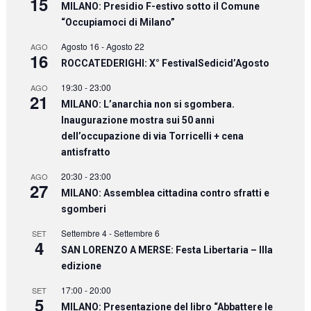
15
MILANO: Presidio F-estivo sotto il Comune
“Occupiamoci di Milano”
Agosto 16
-
Agosto 22
AGO
16
ROCCATEDERIGHI: X° FestivalSedicid’Agosto
19:30
-
23:00
AGO
21
MILANO: L’anarchia non si sgombera.
Inaugurazione mostra sui 50 anni
dell’occupazione di via Torricelli + cena
antisfratto
20:30
-
23:00
AGO
27
MILANO: Assemblea cittadina contro sfratti e
sgomberi
Settembre 4
-
Settembre 6
SET
4
SAN LORENZO A MERSE: Festa Libertaria – IIIa
edizione
17:00
-
20:00
SET
5
MILANO: Presentazione del libro “Abbattere le