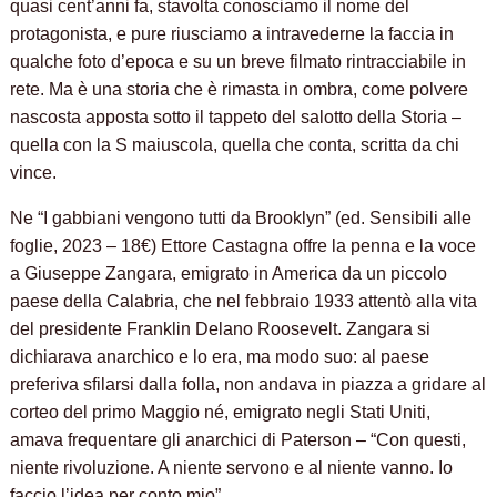
quasi cent’anni fa, stavolta conosciamo il nome del
protagonista, e pure riusciamo a intravederne la faccia in
qualche foto d’epoca e su un breve filmato rintracciabile in
rete. Ma è una storia che è rimasta in ombra, come polvere
nascosta apposta sotto il tappeto del salotto della Storia –
quella con la S maiuscola, quella che conta, scritta da chi
vince.
Ne “I gabbiani vengono tutti da Brooklyn” (ed. Sensibili alle
foglie, 2023 – 18€) Ettore Castagna offre la penna e la voce
a Giuseppe Zangara, emigrato in America da un piccolo
paese della Calabria, che nel febbraio 1933 attentò alla vita
del presidente Franklin Delano Roosevelt. Zangara si
dichiarava anarchico e lo era, ma modo suo: al paese
preferiva sfilarsi dalla folla, non andava in piazza a gridare al
corteo del primo Maggio né, emigrato negli Stati Uniti,
amava frequentare gli anarchici di Paterson – “Con questi,
niente rivoluzione. A niente servono e al niente vanno. Io
faccio l’idea per conto mio”.