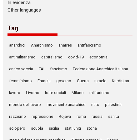
In evidenza
Other languages
Tag
anarchici
Anarchismo
anarres
antifascismo
antimilitarismo
capitalismo
covid-19
economia
enrico voccia
FAI
fascismo
Federazione Anarchica Italiana
femminismo
Francia
governo
Guerra
israele
Kurdistan
lavoro
Livorno
lotte sociali
Milano
militarismo
mondo del lavoro
movimento anarchico
nato
palestina
razzismo
repressione
Rojava
roma
russia
sanità
sciopero
scuola
sicilia
stati uniti
storia