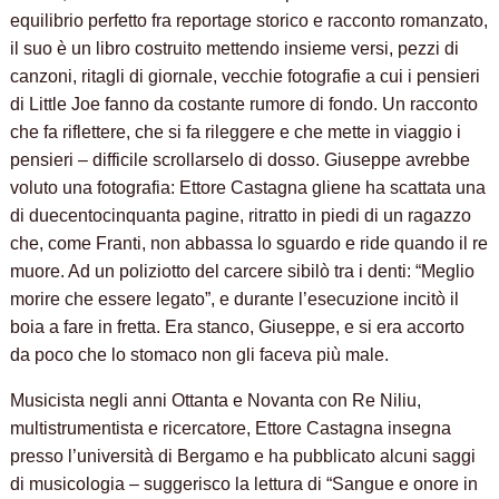
equilibrio perfetto fra reportage storico e racconto romanzato,
il suo è un libro costruito mettendo insieme versi, pezzi di
canzoni, ritagli di giornale, vecchie fotografie a cui i pensieri
di Little Joe fanno da costante rumore di fondo. Un racconto
che fa riflettere, che si fa rileggere e che mette in viaggio i
pensieri – difficile scrollarselo di dosso. Giuseppe avrebbe
voluto una fotografia: Ettore Castagna gliene ha scattata una
di duecentocinquanta pagine, ritratto in piedi di un ragazzo
che, come Franti, non abbassa lo sguardo e ride quando il re
muore. Ad un poliziotto del carcere sibilò tra i denti: “Meglio
morire che essere legato”, e durante l’esecuzione incitò il
boia a fare in fretta. Era stanco, Giuseppe, e si era accorto
da poco che lo stomaco non gli faceva più male.
Musicista negli anni Ottanta e Novanta con Re Niliu,
multistrumentista e ricercatore, Ettore Castagna insegna
presso l’università di Bergamo e ha pubblicato alcuni saggi
di musicologia – suggerisco la lettura di “Sangue e onore in