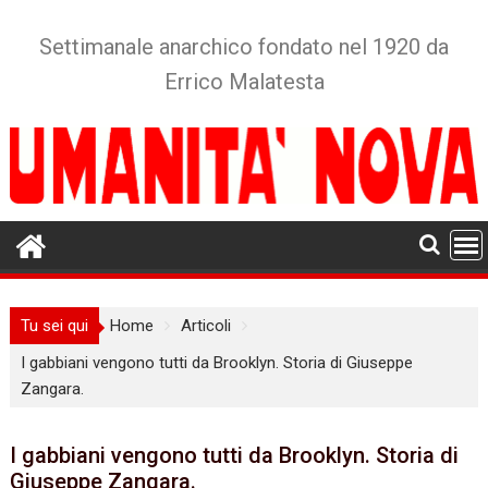
Skip
to
Settimanale anarchico fondato nel 1920 da
content
Errico Malatesta
Tu sei qui
Home
Articoli
I gabbiani vengono tutti da Brooklyn. Storia di Giuseppe
Zangara.
I gabbiani vengono tutti da Brooklyn. Storia di
Giuseppe Zangara.