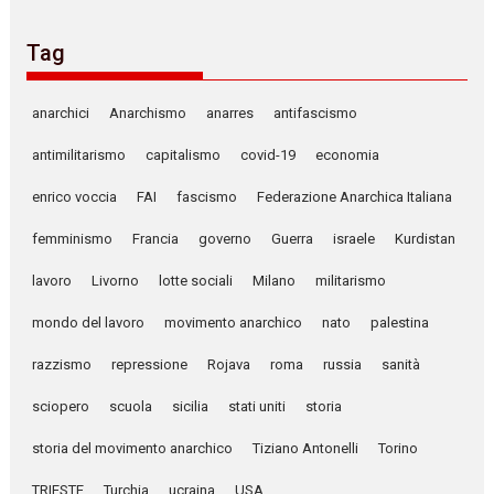
Tag
anarchici
Anarchismo
anarres
antifascismo
antimilitarismo
capitalismo
covid-19
economia
enrico voccia
FAI
fascismo
Federazione Anarchica Italiana
femminismo
Francia
governo
Guerra
israele
Kurdistan
lavoro
Livorno
lotte sociali
Milano
militarismo
mondo del lavoro
movimento anarchico
nato
palestina
razzismo
repressione
Rojava
roma
russia
sanità
sciopero
scuola
sicilia
stati uniti
storia
storia del movimento anarchico
Tiziano Antonelli
Torino
TRIESTE
Turchia
ucraina
USA