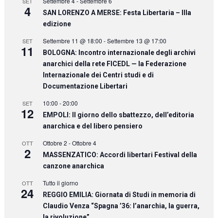
Settembre 4
-
Settembre 6
SET
4
SAN LORENZO A MERSE: Festa Libertaria – IIIa
edizione
Settembre 11 @ 18:00
-
Settembre 13 @ 17:00
SET
11
BOLOGNA: Incontro internazionale degli archivi
anarchici della rete FICEDL — la Federazione
Internazionale dei Centri studi e di
Documentazione Libertari
10:00
-
20:00
SET
12
EMPOLI: Il giorno dello sbattezzo, dell’editoria
anarchica e del libero pensiero
Ottobre 2
-
Ottobre 4
OTT
2
MASSENZATICO: Accordi libertari Festival della
canzone anarchica
Tutto il giorno
OTT
24
REGGIO EMILIA: Giornata di Studi in memoria di
Claudio Venza “Spagna ’36: l’anarchia, la guerra,
la rivoluzione”