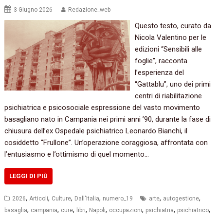
3 Giugno 2026
Redazione_web
Questo testo, curato da
Nicola Valentino per le
edizioni “Sensibili alle
foglie”, racconta
l’esperienza del
“Gattablu”, uno dei primi
centri di riabilitazione
psichiatrica e psicosociale espressione del vasto movimento
basagliano nato in Campania nei primi anni ’90, durante la fase di
chiusura dell’ex Ospedale psichiatrico Leonardo Bianchi, il
cosiddetto “Frullone”. Un’operazione coraggiosa, affrontata con
l’entusiasmo e l’ottimismo di quel momento…
LEGGI DI PIÙ
,
,
,
,
,
,
2026
Articoli
Culture
Dall'Italia
numero_19
arte
autogestione
,
,
,
,
,
,
,
,
basaglia
campania
cure
libri
Napoli
occupazioni
psichiatria
psichiatrico