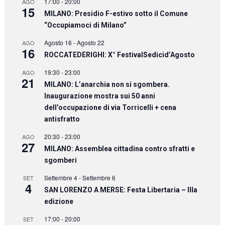
17:00
-
20:00
AGO
15
MILANO: Presidio F-estivo sotto il Comune
“Occupiamoci di Milano”
Agosto 16
-
Agosto 22
AGO
16
ROCCATEDERIGHI: X° FestivalSedicid’Agosto
19:30
-
23:00
AGO
21
MILANO: L’anarchia non si sgombera.
Inaugurazione mostra sui 50 anni
dell’occupazione di via Torricelli + cena
antisfratto
20:30
-
23:00
AGO
27
MILANO: Assemblea cittadina contro sfratti e
sgomberi
Settembre 4
-
Settembre 6
SET
4
SAN LORENZO A MERSE: Festa Libertaria – IIIa
edizione
17:00
-
20:00
SET