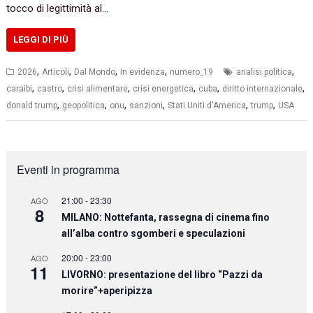
tocco di legittimità al…
LEGGI DI PIÙ
,
,
,
,
,
2026
Articoli
Dal Mondo
In evidenza
numero_19
analisi politica
,
,
,
,
,
,
caraibi
castro
crisi alimentare
crisi energetica
cuba
diritto internazionale
,
,
,
,
,
,
donald trump
geopolitica
onu
sanzioni
Stati Uniti d'America
trump
USA
Eventi in programma
21:00
-
23:30
AGO
8
MILANO: Nottefanta, rassegna di cinema fino
all’alba contro sgomberi e speculazioni
20:00
-
23:00
AGO
11
LIVORNO: presentazione del libro “Pazzi da
morire”+aperipizza