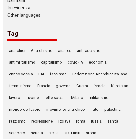
Dall’Italia
In evidenza
Other languages
Tag
anarchici
Anarchismo
anarres
antifascismo
antimilitarismo
capitalismo
covid-19
economia
enrico voccia
FAI
fascismo
Federazione Anarchica Italiana
femminismo
Francia
governo
Guerra
israele
Kurdistan
lavoro
Livorno
lotte sociali
Milano
militarismo
mondo del lavoro
movimento anarchico
nato
palestina
razzismo
repressione
Rojava
roma
russia
sanità
sciopero
scuola
sicilia
stati uniti
storia