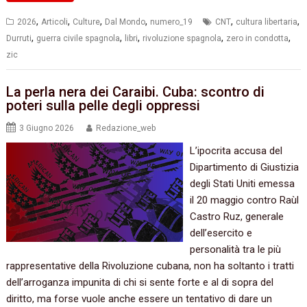
,
,
,
,
,
,
2026
Articoli
Culture
Dal Mondo
numero_19
CNT
cultura libertaria
,
,
,
,
,
Durruti
guerra civile spagnola
libri
rivoluzione spagnola
zero in condotta
zic
La perla nera dei Caraibi. Cuba: scontro di
poteri sulla pelle degli oppressi
3 Giugno 2026
Redazione_web
L’ipocrita accusa del
Dipartimento di Giustizia
degli Stati Uniti emessa
il 20 maggio contro Raùl
Castro Ruz, generale
dell’esercito e
personalità tra le più
rappresentative della Rivoluzione cubana, non ha soltanto i tratti
dell’arroganza impunita di chi si sente forte e al di sopra del
diritto, ma forse vuole anche essere un tentativo di dare un