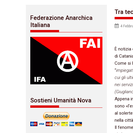
Tra teo
Federazione Anarchica
Italiana
4 Febbr
È notizia 
di Catania
Come si le
“
impiegato
cui gli ul
nei servi
(Giugliano
Appena in
Sostieni Umanità Nova
sono «l’e
al solert
nella citt
Il fenome