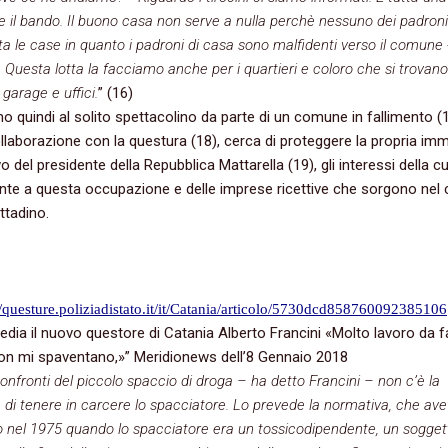
e il bando. Il buono casa non serve a nulla perchè nessuno dei padroni
tta le case in quanto i padroni di casa sono malfidenti verso il comune
 Questa lotta la facciamo anche per i quartieri e coloro che si trovano
 garage e uffici.
” (16)
o quindi al solito spettacolino da parte di un comune in fallimento (
ollaborazione con la questura (18), cerca di proteggere la propria im
vo del presidente della Repubblica Mattarella (19), gli interessi della cu
nte a questa occupazione e delle imprese ricettive che sorgono nel 
ttadino.
//questure.poliziadistato.it/it/Catania/articolo/5730dcd858760092385106
nsedia il nuovo questore di Catania Alberto Francini «Molto lavoro da 
non mi spaventano,»” Meridionews dell’8 Gennaio 2018
onfronti del piccolo spaccio di droga – ha detto Francini – non c’è la
tà di tenere in carcere lo spacciatore. Lo prevede la normativa, che av
 nel 1975 quando lo spacciatore era un tossicodipendente, un sogget