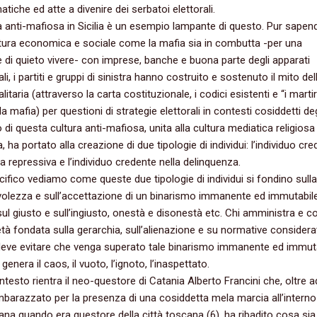
iche ed atte a divenire dei serbatoi elettorali.
a anti-mafiosa in Sicilia è un esempio lampante di questo. Pur sape
tura economica e sociale come la mafia sia in combutta -per una
 di quieto vivere- con imprese, banche e buona parte degli apparati
ali, i partiti e gruppi di sinistra hanno costruito e sostenuto il mito dell
litaria (attraverso la carta costituzionale, i codici esistenti e “i martir
la mafia) per questioni di strategie elettorali in contesti cosiddetti de
to di questa cultura anti-mafiosa, unita alla cultura mediatica religiosa
, ha portato alla creazione di due tipologie di individui: l’individuo cr
za repressiva e l’individuo credente nella delinquenza.
cifico vediamo come queste due tipologie di individui si fondino sulla
lezza e sull’accettazione di un binarismo immanente ed immutabile
ul giusto e sull’ingiusto, onestà e disonestà etc. Chi amministra e co
tà fondata sulla gerarchia, sull’alienazione e su normative considera
 deve evitare che venga superato tale binarismo immanente ed immuta
genera il caos, il vuoto, l’ignoto, l’inaspettato.
ontesto rientra il neo-questore di Catania Alberto Francini che, oltre a
mbarazzato per la presenza di una cosiddetta mela marcia all’interno
ana quando era questore della città toscana (6), ha ribadito cosa sia