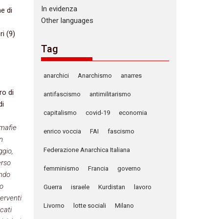
In evidenza
e di
Other languages
ri (9)
Tag
anarchici
Anarchismo
anarres
ro di
antifascismo
antimilitarismo
di
capitalismo
covid-19
economia
 mafie
enrico voccia
FAI
fascismo
n
Federazione Anarchica Italiana
ggio,
erso
femminismo
Francia
governo
ando
do
Guerra
israele
Kurdistan
lavoro
terventi
Livorno
lotte sociali
Milano
cati