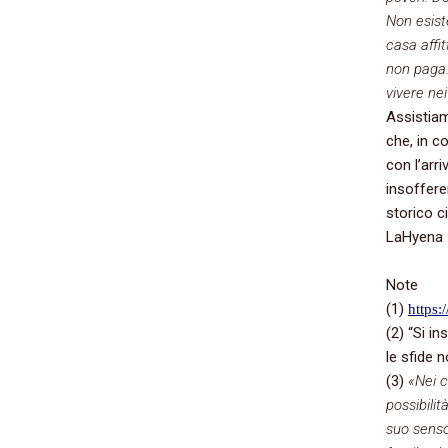
Non esist
casa affi
non paga.
vivere nei
Assistiam
che, in c
con l’arri
insoffere
storico ci
LaHyena
Note
(1)
https:
(2) “Si i
le sfide 
(3)
«Nei c
possibili
suo senso