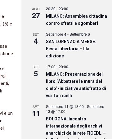
20:30
-
23:00
AGO
27
 le
MILANO: Assemblea cittadina
contro sfratti e sgomberi
i (5) e
Settembre 4
-
Settembre 6
SET
4
SAN LORENZO A MERSE:
asse
Festa Libertaria – IIIa
estione
edizione
17:00
-
20:00
SET
e e
5
MILANO: Presentazione del
ali.
libro “Abbattere le mura del
enti,
cielo”-iniziative antisfratto di
ti
via Torricelli
Settembre 11 @ 18:00
-
Settembre
SET
11
13 @ 17:00
vi è un
BOLOGNA: Incontro
e.
internazionale degli archivi
ei
anarchici della rete FICEDL —