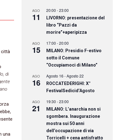
20:00
-
23:00
AGO
11
LIVORNO: presentazione del
libro “Pazzi da
morire”+aperipizza
17:00
-
20:00
AGO
15
MILANO: Presidio F-estivo
 città
sotto il Comune
“Occupiamoci di Milano”
o
o, di
Agosto 16
-
Agosto 22
AGO
16
igente
ROCCATEDERIGHI: X°
tano
FestivalSedicid’Agosto
19:30
-
23:00
AGO
forza
21
MILANO: L’anarchia non si
rebbe,
sgombera. Inaugurazione
resente
mostra sui 50 anni
dell’occupazione di via
in una
Torricelli + cena antisfratto