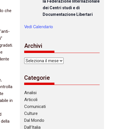
la Federazione Internazionale
dei Centri studi e di
ndo che
Documentazione Libertari
Vedi Calendario
’anti-
i”
Archivi
gradati.
 e
edente
Archivi
Categorie
,
ntrolla
Analisi
te
Articoli
bile in
Comunicati
Culture
d
Dal Mondo
 della
Dall’Italia