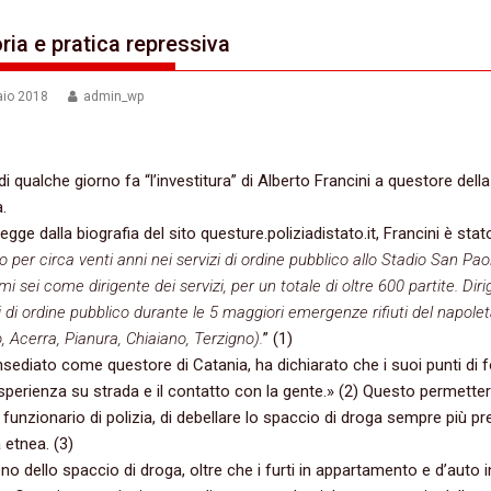
ria e pratica repressiva
aio 2018
admin_wp
di qualche giorno fa “l’investitura” di Alberto Francini a questore della
.
gge dalla biografia del sito questure.poliziadistato.it, Francini è stat
 per circa venti anni nei servizi di ordine pubblico allo Stadio San Paol
timi sei come dirigente dei servizi, per un totale di oltre 600 partite. Dir
zi di ordine pubblico durante le 5 maggiori emergenze rifiuti del napole
, Acerra, Pianura, Chiaiano, Terzigno).
” (1)
sediato come questore di Catania, ha dichiarato che i suoi punti di 
sperienza su strada e il contatto con la gente.» (2) Questo permette
e funzionario di polizia, di debellare lo spaccio di droga sempre più p
à etnea. (3)
no dello spaccio di droga, oltre che i furti in appartamento e d’auto 