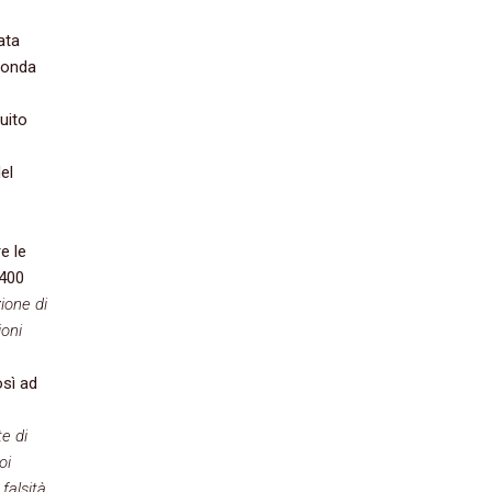
ata
ofonda
uito
el
e le
 400
zione di
ioni
sì ad
e di
oi
falsità.