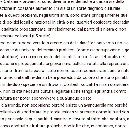
e Catania e provincia, sono diventate endemiche a causa sia della
zione in costante aumento (4) sia di un forte degrado culturale.
te a questi problemi, negli ultimi anni, sono state principalmente due:
 di politici locali e nazionali in città o nei quartieri cosiddetti degradat
 legalitaria propagandata, principalmente, dai partiti di sinistra o non
mente collocati (i 5 stelle).
imo caso si sono venute a creare sia delle disaffezioni verso una cl
incapace di risolvere determinati problemi (come disoccupazione e g
astrutture) sia un incremento del clientelismo in fase elettorale; nel
aso si è propagandata ai giovani una cultura votata alla repression
tazione -tramite la paura- delle norme sociali considerate sane e natur
 fame, unita all’invidia su beni posseduti da coloro che sono più abbi
 l’individuo -specie se si ritrova in contesti sociali familiari considera
i-, non ci sta nessuna cultura legalitaria che tenga: egli andrà contro
ultura per poter sopravvivere a qualunque costo.
e, d’altronde, non scoppiano perché esiste un’avanguardia ma perché 
ollettivo di soddisfare le proprie esigenze primarie come la nutrizion
nto principale di quei partiti di sinistra è dovuto al fatto che costoro, n
anno costruito strutture politiche con lotte che, in sostanza, sono