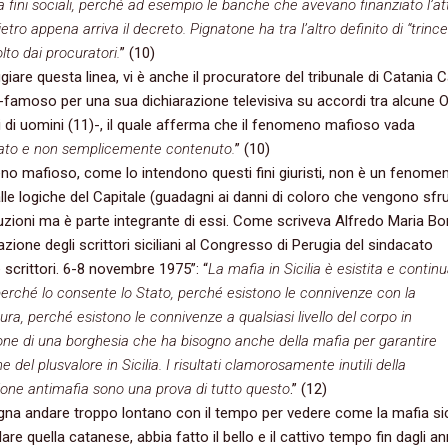
a fini sociali, perché ad esempio le banche che avevano finanziato l’atti
ietro appena arriva il decreto. Pignatone ha tra l’altro definito di “trincea
lto dai procuratori.
” (10)
iare questa linea, vi è anche il procuratore del tribunale di Catania 
famoso per una sua dichiarazione televisiva su accordi tra alcune 
ti di uomini (11)-, il quale afferma che il fenomeno mafioso vada
ato e non semplicemente contenuto.
” (10)
no mafioso, come lo intendono questi fini giuristi, non è un fenome
lle logiche del Capitale (guadagni ai danni di coloro che vengono sfru
ituzioni ma è parte integrante di essi. Come scriveva Alfredo Maria B
azione degli scrittori siciliani al Congresso di Perugia del sindacato
 scrittori. 6-8 novembre 1975”: “
La mafia in Sicilia è esistita e contin
perché lo consente lo Stato, perché esistono le connivenze con la
ura, perché esistono le connivenze a qualsiasi livello del corpo in
one di una borghesia che ha bisogno anche della mafia per garantire
ne del plusvalore in Sicilia. I risultati clamorosamente inutili della
ne antimafia sono una prova di tutto questo
.” (12)
na andare troppo lontano con il tempo per vedere come la mafia sici
lare quella catanese, abbia fatto il bello e il cattivo tempo fin dagli ann