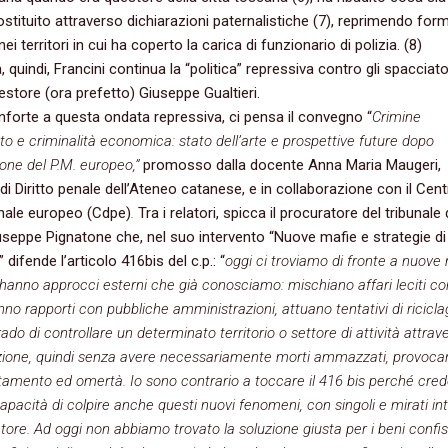
costituito attraverso dichiarazioni paternalistiche (7), reprimendo form
ei territori in cui ha coperto la carica di funzionario di polizia. (8)
 quindi, Francini continua la “politica” repressiva contro gli spacciato
uestore (ora prefetto) Giuseppe Gualtieri.
forte a questa ondata repressiva, ci pensa il convegno “
Crimine
to e criminalità economica: stato dell’arte e prospettive future dopo
zione del P.M. europeo,”
promosso dalla docente Anna Maria Maugeri,
 di Diritto penale dell’Ateneo catanese, e in collaborazione con il Cent
enale europeo (Cdpe)
.
Tra i relatori, spicca il procuratore del tribunale 
eppe Pignatone che, nel suo intervento “Nuove mafie e strategie di
” difende l’articolo 416bis del c.p.: “
oggi ci troviamo di fronte a nuove
hanno approcci esterni che già conosciamo: mischiano affari leciti co
hanno rapporti con pubbliche amministrazioni, attuano tentativi di ricicla
ado di controllare un determinato territorio o settore di attività attrav
azione, quindi senza avere necessariamente morti ammazzati, provoc
amento ed omertà. Io sono contrario a toccare il 416 bis perché cre
capacità di colpire anche questi nuovi fenomeni, con singoli e mirati in
latore. Ad oggi non abbiamo trovato la soluzione giusta per i beni confis