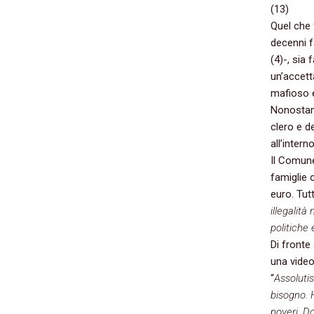
(13)
Quel che 
decenni f
(4)-, sia 
un’accett
mafioso e
Nonostant
clero e d
all’intern
Il Comune
famiglie c
euro. Tut
illegalit
politiche 
Di fronte
una video
“
Assoluti
bisogno. 
poveri. D