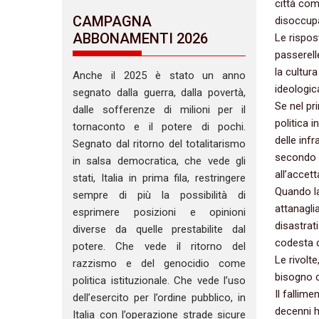
città com
CAMPAGNA
disoccupa
ABBONAMENTI 2026
Le rispos
passerelle
la cultura
Anche il 2025 è stato un anno
ideologica
segnato dalla guerra, dalla povertà,
Se nel pr
dalle sofferenze di milioni per il
politica 
tornaconto e il potere di pochi.
delle infr
Segnato dal ritorno del totalitarismo
secondo c
in salsa democratica, che vede gli
all’accet
stati, Italia in prima fila, restringere
Quando la
sempre di più la possibilità di
attanaglia
esprimere posizioni e opinioni
disastrat
diverse da quelle prestabilite dal
codesta c
potere. Che vede il ritorno del
Le rivolt
razzismo e del genocidio come
bisogno c
politica istituzionale. Che vede l’uso
Il fallime
dell’esercito per l’ordine pubblico, in
decenni h
Italia con l’operazione strade sicure