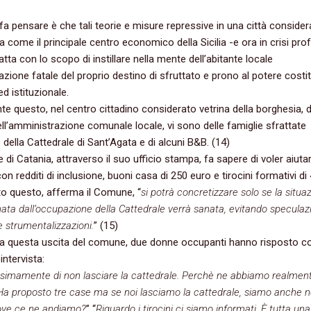
fa pensare è che tali teorie e misure repressive in una città consider
a come il principale centro economico della Sicilia -e ora in crisi pr
fatta con lo scopo di instillare nella mente dell’abitante locale
azione fatale del proprio destino di sfruttato e prono al potere costit
d istituzionale.
e questo, nel centro cittadino considerato vetrina della borghesia, d
ell’amministrazione comunale locale, vi sono delle famiglie sfrattate
o della Cattedrale di Sant’Agata e di alcuni B&B. (14)
 di Catania, attraverso il suo ufficio stampa, fa sapere di voler aiutar
on redditi di inclusione, buoni casa di 250 euro e tirocini formativi di
to questo, afferma il Comune, “
si potrà concretizzare solo se la situa
à nata dall’occupazione della Cattedrale verrà sanata, evitando speculaz
e strumentalizzazioni.
” (15)
 a questa uscita del comune, due donne occupanti hanno risposto co
intervista:
ssimamente di non lasciare la cattedrale. Perchè ne abbiamo realment
Ha proposto tre case ma se noi lasciamo la cattedrale, siamo anche n
ove ce ne andiamo?
” “
Riguardo i tirocini ci siamo informati. È tutta una 