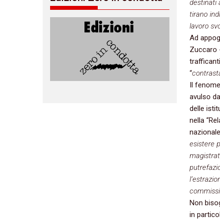
destinati 
tirano ind
lavoro svo
Ad appogg
Zuccaro -
traffican
“
contrast
Il fenome
avulso da
delle ist
nella “Rel
nazionale
esistere 
magistrat
putrefazi
l’estrazio
commissio
Non bisog
in partico