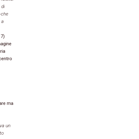
 di
 -che
 a
17)
magine
ria
centro
fare ma
eva un
to