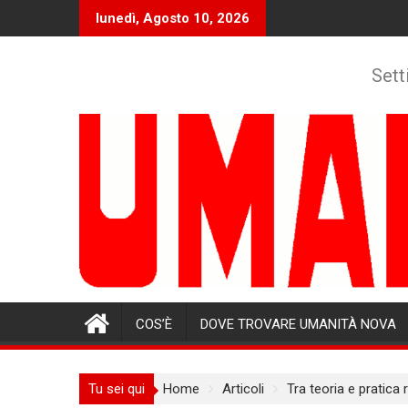
Skip
lunedì, Agosto 10, 2026
to
content
Sett
COS’È
DOVE TROVARE UMANITÀ NOVA
Tu sei qui
Home
Articoli
Tra teoria e pratica 