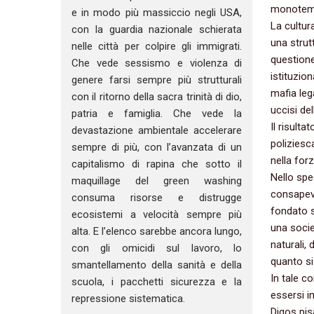
monotemat
e in modo più massiccio negli USA,
La cultur
con la guardia nazionale schierata
una strut
nelle città per colpire gli immigrati.
questione
Che vede sessismo e violenza di
istituzion
genere farsi sempre più strutturali
mafia lega
con il ritorno della sacra trinità di dio,
uccisi del
patria e famiglia. Che vede la
Il risulta
devastazione ambientale accelerare
poliziesca
sempre di più, con l’avanzata di un
nella for
capitalismo di rapina che sotto il
Nello spe
maquillage del green washing
consapevo
consuma risorse e distrugge
fondato s
ecosistemi a velocità sempre più
una socie
alta. E l’elenco sarebbe ancora lungo,
naturali,
con gli omicidi sul lavoro, lo
quanto si 
smantellamento della sanità e della
In tale c
scuola, i pacchetti sicurezza e la
essersi i
repressione sistematica.
Digos pis