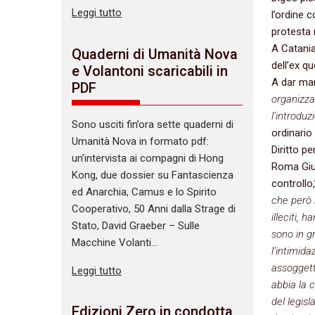
Leggi tutto
l’ordine 
protesta n
A Catania,
Quaderni di Umanità Nova
dell’ex q
e Volantoni scaricabili in
A dar man
PDF
organizza
l’introdu
Sono usciti fin’ora sette quaderni di
ordinario
Umanità Nova in formato pdf:
Diritto p
un’intervista ai compagni di Hong
Roma Gius
Kong, due dossier su Fantascienza
controllo,
ed Anarchia, Camus e lo Spirito
che però 
Cooperativo, 50 Anni dalla Strage di
illeciti, 
Stato, David Graeber – Sulle
sono in gr
Macchine Volanti…
l’intimid
assoggett
Leggi tutto
abbia la 
del legis
Edizioni Zero in condotta