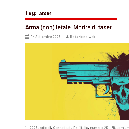
Tag:
taser
Arma (non) letale. Morire di taser.
24 Settembre 2025
Redazione_web
,
,
,
,
,
2025
Articoli
Comunicati
Dall'Italia
numero_25
armi
m