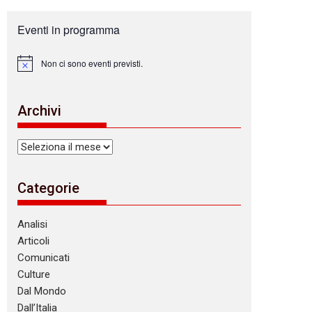
Eventi in programma
Non ci sono eventi previsti.
N
o
t
i
Archivi
c
e
Archivi
Categorie
Analisi
Articoli
Comunicati
Culture
Dal Mondo
Dall’Italia