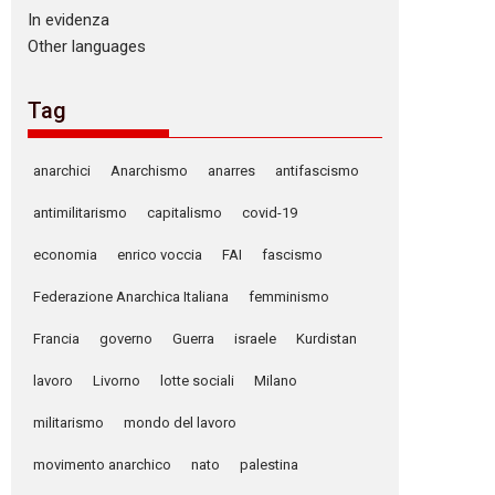
In evidenza
Other languages
Tag
anarchici
Anarchismo
anarres
antifascismo
antimilitarismo
capitalismo
covid-19
economia
enrico voccia
FAI
fascismo
Federazione Anarchica Italiana
femminismo
Francia
governo
Guerra
israele
Kurdistan
lavoro
Livorno
lotte sociali
Milano
militarismo
mondo del lavoro
movimento anarchico
nato
palestina