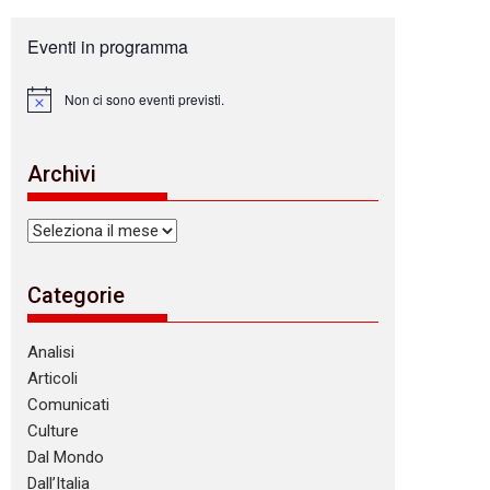
Eventi in programma
Non ci sono eventi previsti.
N
o
t
i
Archivi
c
e
Archivi
Categorie
Analisi
Articoli
Comunicati
Culture
Dal Mondo
Dall’Italia