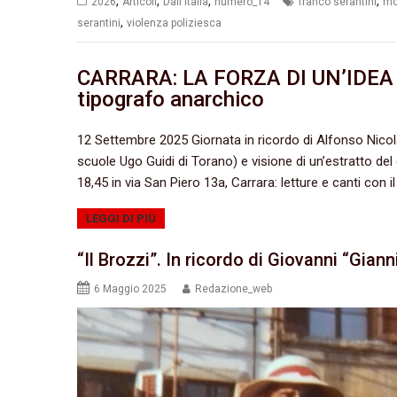
,
,
,
,
2026
Articoli
Dall'Italia
numero_14
franco serantini
mor
,
serantini
violenza poliziesca
CARRARA: LA FORZA DI UN’IDEA – 
tipografo anarchico
12 Settembre 2025 Giornata in ricordo di Alfonso Nicola
scuole Ugo Guidi di Torano) e visione di un’estratto d
18,45 in via San Piero 13a, Carrara: letture e canti con
LEGGI DI PIÙ
“Il Brozzi”. In ricordo di Giovanni “Gian
6 Maggio 2025
Redazione_web