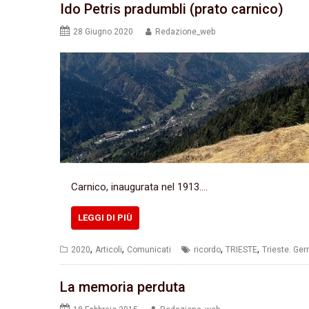
Ido Petris pradumbli (prato carnico)
28 Giugno 2020
Redazione_web
Carnico, inaugurata nel 1913.…
LEGGI DI PIÙ
,
,
,
,
2020
Articoli
Comunicati
ricordo
TRIESTE
Trieste. Ger
La memoria perduta