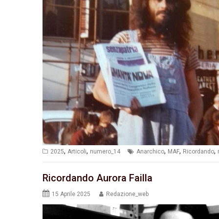
,
,
,
,
,
2025
Articoli
numero_14
Anarchico
MAF
Ricordando
Ricordando Aurora Failla
15 Aprile 2025
Redazione_web