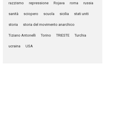
razzismo
repressione
Rojava
roma
russia
sanità
sciopero
scuola
sicilia
stati uniti
storia
storia del movimento anarchico
Tiziano Antonelli
Torino
TRIESTE
Turchia
ucraina
USA