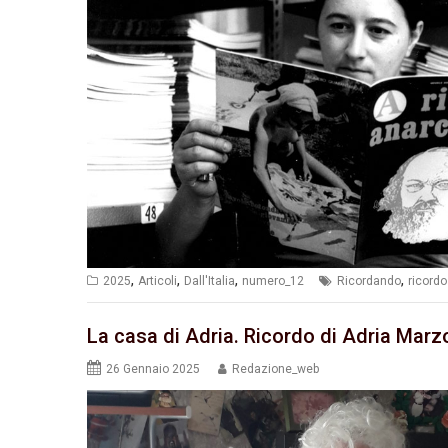
,
,
,
,
2025
Articoli
Dall'Italia
numero_12
Ricordando
ricordo
La casa di Adria. Ricordo di Adria Marz
26 Gennaio 2025
Redazione_web