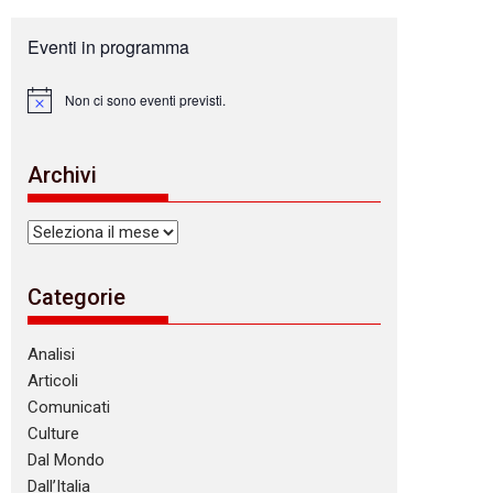
Eventi in programma
Non ci sono eventi previsti.
N
o
t
i
Archivi
c
e
Archivi
Categorie
Analisi
Articoli
Comunicati
Culture
Dal Mondo
Dall’Italia