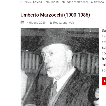
,
,
,
,
2025
Articoli
Comunicati
adria marzocchi
FAI Savona
Umberto Marzocchi (1900-1986)
14 Giugno 2020
Redazione_web
Sa
19
éd
Ed
co
fr
mi
sg
L