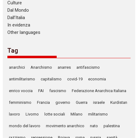
Culture
Dal Mondo
Dall’Italia
In evidenza
Other languages
Tag
anarchici
Anarchismo
anarres
antifascismo
antimilitarismo
capitalismo
covid-19
economia
enrico voccia
FAI
fascismo
Federazione Anarchica Italiana
femminismo
Francia
governo
Guerra
israele
Kurdistan
lavoro
Livorno
lotte sociali
Milano
militarismo
mondo del lavoro
movimento anarchico
nato
palestina
razzismo
repressione
Rojava
roma
russia
sanità