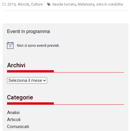
,
,
,
,
2019
Articoli
Culture
davide turcato
Malatesta
zero in condotta
Eventi in programma
Non ci sono eventi previsti.
N
o
t
i
Archivi
c
e
Archivi
Categorie
Analisi
Articoli
Comunicati