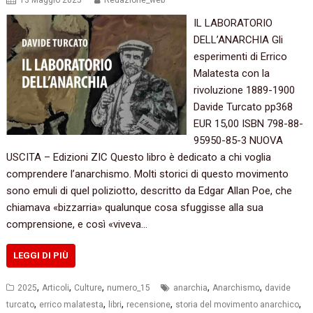
13 Maggio 2025
Redazione_web
IL LABORATORIO
DELL’ANARCHIA Gli
esperimenti di Errico
Malatesta con la
rivoluzione 1889-1900
Davide Turcato pp368
EUR 15,00 ISBN 798-88-
95950-85-3 NUOVA
USCITA – Edizioni ZIC Questo libro è dedicato a chi voglia
comprendere l’anarchismo. Molti storici di questo movimento
sono emuli di quel poliziotto, descritto da Edgar Allan Poe, che
chiamava «bizzarria» qualunque cosa sfuggisse alla sua
comprensione, e così «viveva…
LEGGI DI PIÙ
,
,
,
,
,
2025
Articoli
Culture
numero_15
anarchia
Anarchismo
davide
,
,
,
,
,
turcato
errico malatesta
libri
recensione
storia del movimento anarchico