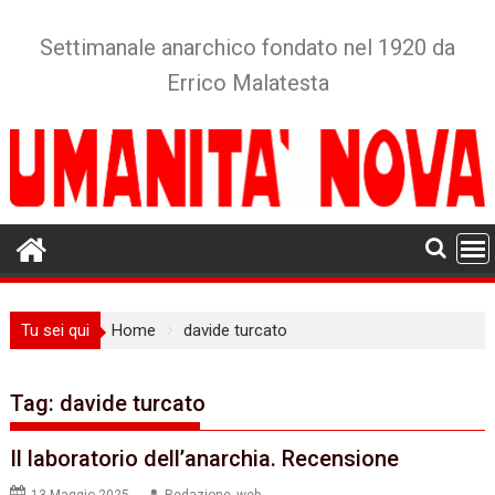
Skip
to
Settimanale anarchico fondato nel 1920 da
content
Errico Malatesta
Tu sei qui
Home
davide turcato
Tag:
davide turcato
Il laboratorio dell’anarchia. Recensione