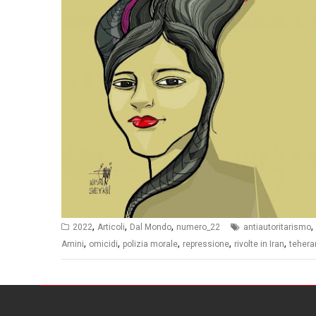
,
,
,
,
2022
Articoli
Dal Mondo
numero_22
antiautoritarismo
,
,
,
,
,
Amini
omicidi
polizia morale
repressione
rivolte in Iran
tehera