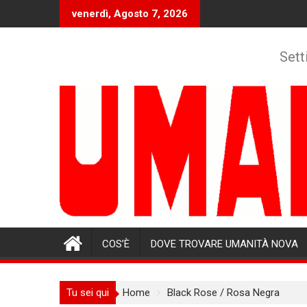
Skip
venerdì, Agosto 7, 2026
to
content
Sett
COS’È
DOVE TROVARE UMANITÀ NOVA
Tu sei qui
Home
Black Rose / Rosa Negra