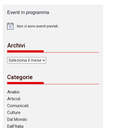
Eventi in programma
Non ci sono eventi previsti.
N
o
t
i
Archivi
c
e
Archivi
Categorie
Analisi
Articoli
Comunicati
Culture
Dal Mondo
Dall’Italia