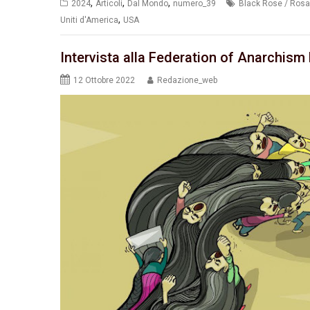
,
,
,
2024
Articoli
Dal Mondo
numero_39
Black Rose / Rosa
,
Uniti d'America
USA
Intervista alla Federation of Anarchism E
12 Ottobre 2022
Redazione_web