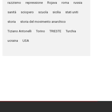
razzismo
repressione
Rojava
roma
russia
sanità
sciopero
scuola
sicilia
stati uniti
storia
storia del movimento anarchico
Tiziano Antonelli
Torino
TRIESTE
Turchia
ucraina
USA