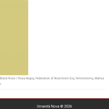
,
,
,
Black Rose / Rosa Negra
Federation of Anarchism Era
femminismo
Mahsa
n
Umanità Nova © 2026