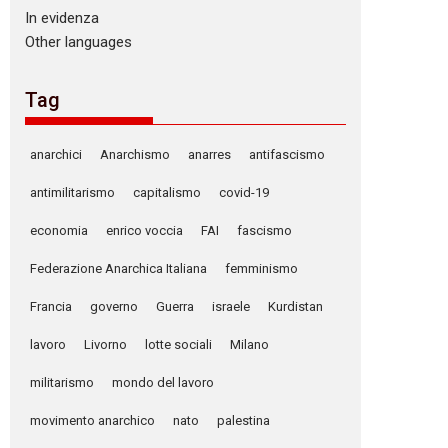
In evidenza
Other languages
Tag
anarchici
Anarchismo
anarres
antifascismo
antimilitarismo
capitalismo
covid-19
economia
enrico voccia
FAI
fascismo
Federazione Anarchica Italiana
femminismo
Francia
governo
Guerra
israele
Kurdistan
lavoro
Livorno
lotte sociali
Milano
militarismo
mondo del lavoro
movimento anarchico
nato
palestina