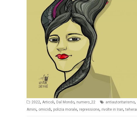
,
,
,
,
2022
Articoli
Dal Mondo
numero_22
antiautoritarismo
,
,
,
,
,
Amini
omicidi
polizia morale
repressione
rivolte in Iran
tehera