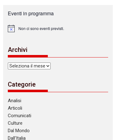
Eventi in programma
Non ci sono eventi previsti.
N
o
t
i
Archivi
c
e
Archivi
Categorie
Analisi
Articoli
Comunicati
Culture
Dal Mondo
Dall’Italia