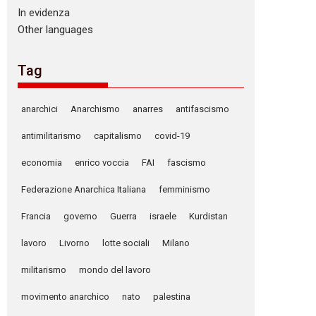
In evidenza
Other languages
Tag
anarchici
Anarchismo
anarres
antifascismo
antimilitarismo
capitalismo
covid-19
economia
enrico voccia
FAI
fascismo
Federazione Anarchica Italiana
femminismo
Francia
governo
Guerra
israele
Kurdistan
lavoro
Livorno
lotte sociali
Milano
militarismo
mondo del lavoro
movimento anarchico
nato
palestina