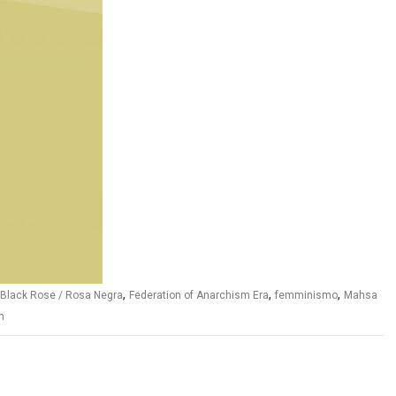
,
,
,
Black Rose / Rosa Negra
Federation of Anarchism Era
femminismo
Mahsa
n