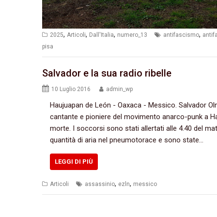
,
,
,
,
2025
Articoli
Dall'Italia
numero_13
antifascismo
anti
pisa
Salvador e la sua radio ribelle
10 Luglio 2016
admin_wp
Haujuapan de León‭ ‬-‭ ‬Oaxaca‭ ‬-‭ ‬Messico.‭ ‬Salvador Olmo 
‬cantante e pioniere del movimento anarco-punk a Hau
morte.‭ ‬I soccorsi sono stati allertati alle‭ ‬4.40‭ ‬del
quantità di aria nel pneumotorace e sono state…
LEGGI DI PIÙ
,
,
Articoli
assassinio
ezln
messico