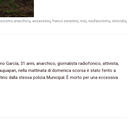
,
,
,
,
,
,
fascismo anarchico
assassinio
franco serantini
msi
neofascismo
omicidio
García,‭ ‬31‭ ‬anni,‭ ‬anarchico,‭ ‬giornalista radiofonico,‭ ‬attivista,‭
juapan,‭ ‬nella mattinata di domenica scorsa è stato ferito a
 mattino dalla stessa polizia Municipal.‭ ‬È morto per una eccessiva