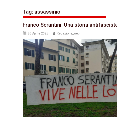
Tag:
assassinio
Franco Serantini. Una storia antifascist
30 Aprile 2025
Redazione_web