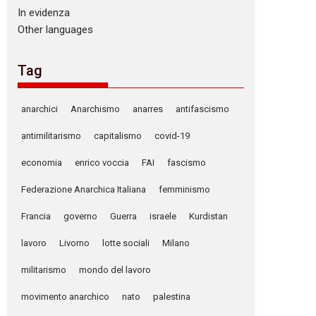
In evidenza
Other languages
Tag
anarchici
Anarchismo
anarres
antifascismo
antimilitarismo
capitalismo
covid-19
economia
enrico voccia
FAI
fascismo
Federazione Anarchica Italiana
femminismo
Francia
governo
Guerra
israele
Kurdistan
lavoro
Livorno
lotte sociali
Milano
militarismo
mondo del lavoro
movimento anarchico
nato
palestina