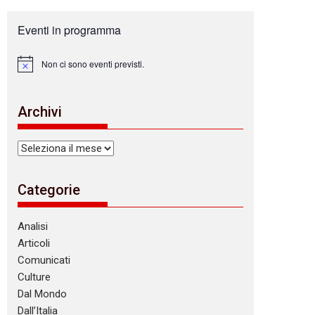
Eventi in programma
Non ci sono eventi previsti.
N
o
t
i
Archivi
c
e
Archivi
Categorie
Analisi
Articoli
Comunicati
Culture
Dal Mondo
Dall’Italia