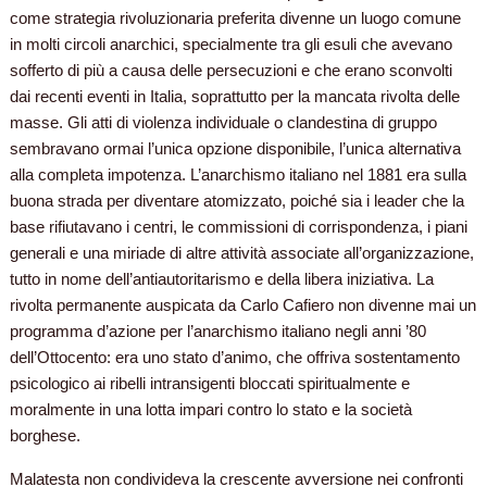
come strategia rivoluzionaria preferita divenne un luogo comune
in molti circoli anarchici, specialmente tra gli esuli che avevano
sofferto di più a causa delle persecuzioni e che erano sconvolti
dai recenti eventi in Italia, soprattutto per la mancata rivolta delle
masse. Gli atti di violenza individuale o clandestina di gruppo
sembravano ormai l’unica opzione disponibile, l’unica alternativa
alla completa impotenza. L’anarchismo italiano nel 1881 era sulla
buona strada per diventare atomizzato, poiché sia i leader che la
base rifiutavano i centri, le commissioni di corrispondenza, i piani
generali e una miriade di altre attività associate all’organizzazione,
tutto in nome dell’antiautoritarismo e della libera iniziativa. La
rivolta permanente auspicata da Carlo Cafiero non divenne mai un
programma d’azione per l’anarchismo italiano negli anni ’80
dell’Ottocento: era uno stato d’animo, che offriva sostentamento
psicologico ai ribelli intransigenti bloccati spiritualmente e
moralmente in una lotta impari contro lo stato e la società
borghese.
Malatesta non condivideva la crescente avversione nei confronti