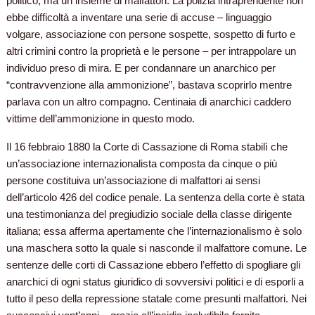
politico, ma un insieme di malfattori. La polizia intraprendente non
ebbe difficoltà a inventare una serie di accuse – linguaggio
volgare, associazione con persone sospette, sospetto di furto e
altri crimini contro la proprietà e le persone – per intrappolare un
individuo preso di mira. E per condannare un anarchico per
“contravvenzione alla ammonizione”, bastava scoprirlo mentre
parlava con un altro compagno. Centinaia di anarchici caddero
vittime dell’ammonizione in questo modo.
Il 16 febbraio 1880 la Corte di Cassazione di Roma stabilì che
un’associazione internazionalista composta da cinque o più
persone costituiva un’associazione di malfattori ai sensi
dell’articolo 426 del codice penale. La sentenza della corte è stata
una testimonianza del pregiudizio sociale della classe dirigente
italiana; essa afferma apertamente che l’internazionalismo è solo
una maschera sotto la quale si nasconde il malfattore comune. Le
sentenze delle corti di Cassazione ebbero l’effetto di spogliare gli
anarchici di ogni status giuridico di sovversivi politici e di esporli a
tutto il peso della repressione statale come presunti malfattori. Nei