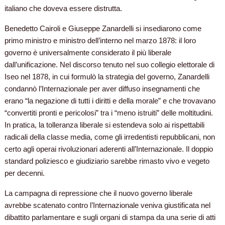
italiano che doveva essere distrutta.
Benedetto Cairoli e Giuseppe Zanardelli si insediarono come
primo ministro e ministro dell’interno nel marzo 1878: il loro
governo è universalmente considerato il più liberale
dall’unificazione. Nel discorso tenuto nel suo collegio elettorale di
Iseo nel 1878, in cui formulò la strategia del governo, Zanardelli
condannò l’Internazionale per aver diffuso insegnamenti che
erano “la negazione di tutti i diritti e della morale” e che trovavano
“convertiti pronti e pericolosi” tra i “meno istruiti” delle moltitudini.
In pratica, la tolleranza liberale si estendeva solo ai rispettabili
radicali della classe media, come gli irredentisti repubblicani, non
certo agli operai rivoluzionari aderenti all’Internazionale. Il doppio
standard poliziesco e giudiziario sarebbe rimasto vivo e vegeto
per decenni.
La campagna di repressione che il nuovo governo liberale
avrebbe scatenato contro l’Internazionale veniva giustificata nel
dibattito parlamentare e sugli organi di stampa da una serie di atti