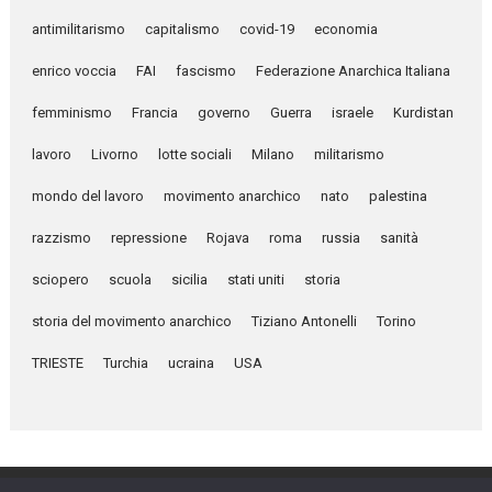
antimilitarismo
capitalismo
covid-19
economia
enrico voccia
FAI
fascismo
Federazione Anarchica Italiana
femminismo
Francia
governo
Guerra
israele
Kurdistan
lavoro
Livorno
lotte sociali
Milano
militarismo
mondo del lavoro
movimento anarchico
nato
palestina
razzismo
repressione
Rojava
roma
russia
sanità
sciopero
scuola
sicilia
stati uniti
storia
storia del movimento anarchico
Tiziano Antonelli
Torino
TRIESTE
Turchia
ucraina
USA