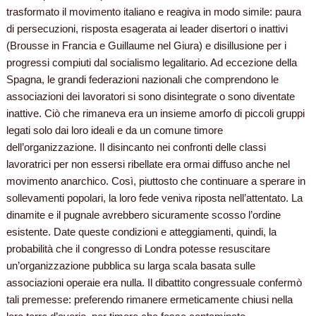
trasformato il movimento italiano e reagiva in modo simile: paura
di persecuzioni, risposta esagerata ai leader disertori o inattivi
(Brousse in Francia e Guillaume nel Giura) e disillusione per i
progressi compiuti dal socialismo legalitario. Ad eccezione della
Spagna, le grandi federazioni nazionali che comprendono le
associazioni dei lavoratori si sono disintegrate o sono diventate
inattive. Ciò che rimaneva era un insieme amorfo di piccoli gruppi
legati solo dai loro ideali e da un comune timore
dell’organizzazione. Il disincanto nei confronti delle classi
lavoratrici per non essersi ribellate era ormai diffuso anche nel
movimento anarchico. Così, piuttosto che continuare a sperare in
sollevamenti popolari, la loro fede veniva riposta nell’attentato. La
dinamite e il pugnale avrebbero sicuramente scosso l’ordine
esistente. Date queste condizioni e atteggiamenti, quindi, la
probabilità che il congresso di Londra potesse resuscitare
un’organizzazione pubblica su larga scala basata sulle
associazioni operaie era nulla. Il dibattito congressuale confermò
tali premesse: preferendo rimanere ermeticamente chiusi nella