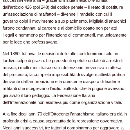
successivi vent’anni – grazie all’insidia ineludibile fornita
dall’articolo 426 (poi 248) del codice penale – il reato di costituire
un’associazione di malfattori – divenne il randello con cui il
governo colpì il movimento a suo piacimento. Migliaia di anarchici
furono condannati al carcere e al domicilio coatto non per atti
illegali e nemmeno per l’intenzione di commetterli, ma unicamente
per le idee che professavano.
Nel 1880, tuttavia, le decisioni delle alte corti fornirono solo un
tardivo colpo di grazia. Le precedenti ripetute ondate di arresti di
massa, i molti mesi trascorsi in detenzione preventiva in attesa
del processo, la completa impossibilità di svolgere attività politica
derivante dall’ammonizione e la crescente diaspora di leader e
militanti che sceglievano l’esilio piuttosto che la prigione avevano
già avuto il loro pedaggio. La Federazione Italiana
dell’Internazionale non esisteva più come organizzazione vitale.
Alla fine degli anni 70 dell’Ottocento l’anarchismo italiano era già in
profonda crisi a causa soprattutto della repressione governativa.
Negli anni successivi, tre fattori si combinarono per aggravare la