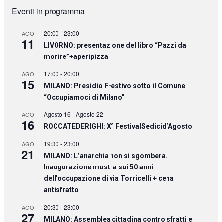
Eventi in programma
20:00
-
23:00
AGO
11
LIVORNO: presentazione del libro “Pazzi da
morire”+aperipizza
17:00
-
20:00
AGO
15
MILANO: Presidio F-estivo sotto il Comune
“Occupiamoci di Milano”
Agosto 16
-
Agosto 22
AGO
16
ROCCATEDERIGHI: X° FestivalSedicid’Agosto
19:30
-
23:00
AGO
21
MILANO: L’anarchia non si sgombera.
Inaugurazione mostra sui 50 anni
dell’occupazione di via Torricelli + cena
antisfratto
20:30
-
23:00
AGO
27
MILANO: Assemblea cittadina contro sfratti e