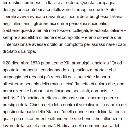
terroristici commessi in Italia e all’estero. Questa campagna
denigratoria contribuì a cristallizzare l’immagine che lo Stato
liberale aveva evocato davanti agli occhi della borghesia italiana
negli ultimi anni: gli anarchici come pericolosi sociopatici.
Sebbene questi attentati non fossero collegati, le autorità italiane –
sempre suscettibili di teorie del complotto – erano convinte che
l’Internazionale avesse ordito un complotto per assassinare i capi
di Stato d’Europa.
Il 28 dicembre 1878 papa Leone XIII promulgò l’enciclica “Quod
apostolici muneris”, condannando la “pestilenza mortale che
serpeggia nei recessi più reconditi della società e la porta
all’estremo pericolo della rovina”; cioè “la setta di coloro che, con
nomi diversi e barbari, si definiscono socialisti, comunisti e
nichilisti”. L’enciclica metteva a disposizione l’enorme potere e
prestigio della Chiesa nella lotta contro il socialismo, in cambio del
ripristino da parte dello Stato di “quella condizione di libertà con la
quale può efficacemente diffondere le sue benefiche influenze a
favore della società umana”. Radicato nella comune paura del