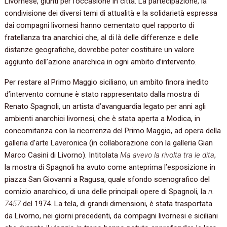
Livornese, giunti per l’occasione in città. La partecipazione, la
condivisione dei diversi temi di attualità e la solidarietà espressa
dai compagni livornesi hanno cementato quel rapporto di
fratellanza tra anarchici che, al di là delle differenze e delle
distanze geografiche, dovrebbe poter costituire un valore
aggiunto dell’azione anarchica in ogni ambito d’intervento.
Per restare al Primo Maggio siciliano, un ambito finora inedito
d’intervento comune è stato rappresentato dalla mostra di
Renato Spagnoli, un artista d’avanguardia legato per anni agli
ambienti anarchici livornesi, che è stata aperta a Modica, in
concomitanza con la ricorrenza del Primo Maggio, ad opera della
galleria d’arte Laveronica (in collaborazione con la galleria Gian
Marco Casini di Livorno). Intitolata
Ma avevo la rivolta tra le dita
,
la mostra di Spagnoli ha avuto come anteprima l’esposizione in
piazza San Giovanni a Ragusa, quale sfondo scenografico del
comizio anarchico, di una delle principali opere di Spagnoli, la
n.
7457
del 1974. La tela, di grandi dimensioni, è stata trasportata
da Livorno, nei giorni precedenti, da compagni livornesi e siciliani