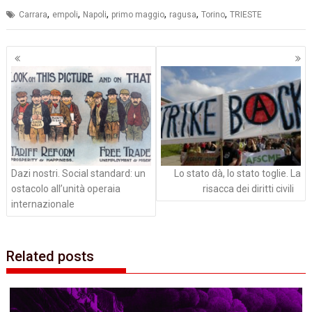
,
,
,
,
,
,
Carrara
empoli
Napoli
primo maggio
ragusa
Torino
TRIESTE
Navigazione
articoli
Dazi nostri. Social standard: un
Lo stato dà, lo stato toglie. La
ostacolo all’unità operaia
risacca dei diritti civili
internazionale
Related posts