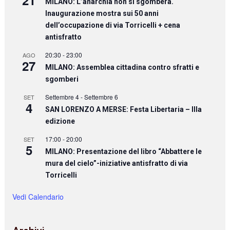
21
MILANO: L’anarchia non si sgombera.
Inaugurazione mostra sui 50 anni
dell’occupazione di via Torricelli + cena
antisfratto
20:30
-
23:00
AGO
27
MILANO: Assemblea cittadina contro sfratti e
sgomberi
Settembre 4
-
Settembre 6
SET
4
SAN LORENZO A MERSE: Festa Libertaria – IIIa
edizione
17:00
-
20:00
SET
5
MILANO: Presentazione del libro “Abbattere le
mura del cielo”-iniziative antisfratto di via
Torricelli
Vedi Calendario