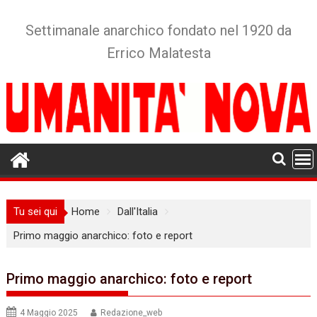
Skip
to
Settimanale anarchico fondato nel 1920 da
content
Errico Malatesta
Tu sei qui
Home
Dall'Italia
Primo maggio anarchico: foto e report
Primo maggio anarchico: foto e report
4 Maggio 2025
Redazione_web