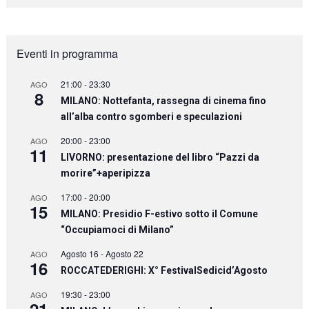
Eventi in programma
21:00
-
23:30
AGO
8
MILANO: Nottefanta, rassegna di cinema fino
all’alba contro sgomberi e speculazioni
20:00
-
23:00
AGO
11
LIVORNO: presentazione del libro “Pazzi da
morire”+aperipizza
17:00
-
20:00
AGO
15
MILANO: Presidio F-estivo sotto il Comune
“Occupiamoci di Milano”
Agosto 16
-
Agosto 22
AGO
16
ROCCATEDERIGHI: X° FestivalSedicid’Agosto
19:30
-
23:00
AGO