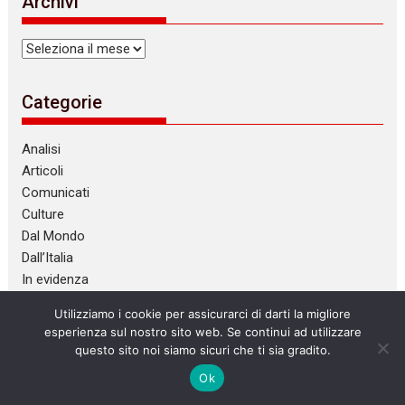
Archivi
Archivi
Categorie
Analisi
Articoli
Comunicati
Culture
Dal Mondo
Dall’Italia
In evidenza
Other languages
Utilizziamo i cookie per assicurarci di darti la migliore
esperienza sul nostro sito web. Se continui ad utilizzare
questo sito noi siamo sicuri che ti sia gradito.
Tag
Ok
anarchici
Anarchismo
anarres
antifascismo