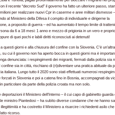
 Con il recente “decreto Sud” il governo ha fatto un ulteriore passo, st
 milioni per realizzare nuovi Cpr in caserme e aree militari dismesse 
o al Ministero della Difesa il compito di individuarle e dirigerne la
ione, a proposito di guerra – ed ha aumentato il tempo limite di tratte
rsona da 6 a 18 mesi: 1 anno e mezzo di prigionia in un vero e proprio
ure di quei pochi e labili diritti riconosciuti ai detenuti!
a questi giorni e alla chiusura del confine con la Slovenia. C’è un’altra
, su cui il governo non ha aperto bocca in questi giorni ma è importa
ga denunciata: i respingimenti dei migranti, fermati dalla polizia sia n
 confine sia in città, rischiano di (ri)diventare una pratica abituale da p
zia italiana. Lungo tutto il 2020 sono stati effettuati numerosi respingim
i e forzati in Slovenia e poi a catena fino in Bosnia, accompagnati da vi
 in particolare da parte della polizia croata ma non solo.
 deportazioni il Ministero dell’Interno – il cui capo di gabinetto guarda
uale ministro Piantedosi – ha subìto diverse condanne che ne hanno sa
 illegittimità e ha costretto il Ministero a risarcire i richiedenti asilo che
atto ricorso.