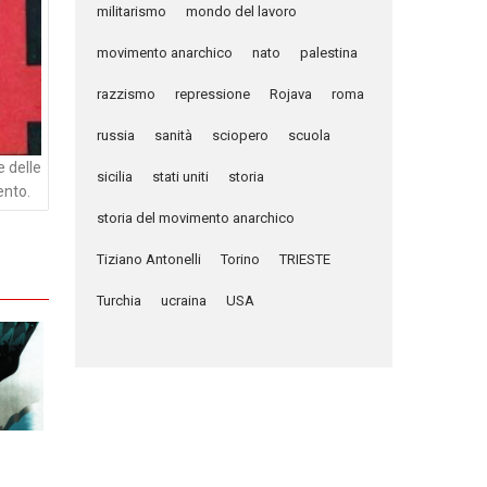
militarismo
mondo del lavoro
movimento anarchico
nato
palestina
razzismo
repressione
Rojava
roma
russia
sanità
sciopero
scuola
e delle
sicilia
stati uniti
storia
ento.
storia del movimento anarchico
Tiziano Antonelli
Torino
TRIESTE
Turchia
ucraina
USA