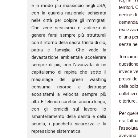
e in modo più massiccio negli USA,
territori.
con la guardia nazionale schierata
decine di
nelle città per colpire gli immigrati.
demandand
Che vede sessismo e violenza di
realizzaz
genere farsi sempre più strutturali
di una pe
con il ritorno della sacra trinità di dio,
senza nepp
patria e famiglia. Che vede la
Torniamo 
devastazione ambientale accelerare
questione
sempre di più, con l’avanzata di un
invece ven
capitalismo di rapina che sotto il
pressi del
maquillage del green washing
della poli
consuma risorse e distrugge
collettiv
ecosistemi a velocità sempre più
e torture,
alta. E l’elenco sarebbe ancora lungo,
con gli omicidi sul lavoro, lo
Per quelle
smantellamento della sanità e della
era l’att
scuola, i pacchetti sicurezza e la
l’assoluta
repressione sistematica.
avevano f