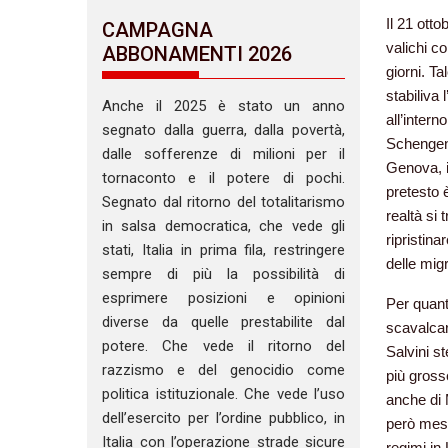
Il 21 otto
CAMPAGNA
valichi c
ABBONAMENTI 2026
giorni. Ta
stabiliva 
Anche il 2025 è stato un anno
all’intern
segnato dalla guerra, dalla povertà,
Schengen 
dalle sofferenze di milioni per il
Genova, i
tornaconto e il potere di pochi.
pretesto 
Segnato dal ritorno del totalitarismo
realtà si
in salsa democratica, che vede gli
ripristina
stati, Italia in prima fila, restringere
delle migr
sempre di più la possibilità di
esprimere posizioni e opinioni
Per quant
diverse da quelle prestabilite dal
scavalcare
potere. Che vede il ritorno del
Salvini st
razzismo e del genocidio come
più gross
politica istituzionale. Che vede l’uso
anche di 
dell’esercito per l’ordine pubblico, in
però mess
Italia con l’operazione strade sicure
regimi in