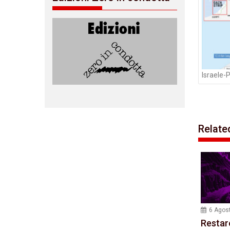
Israele-
Relate
6 Agos
Restar