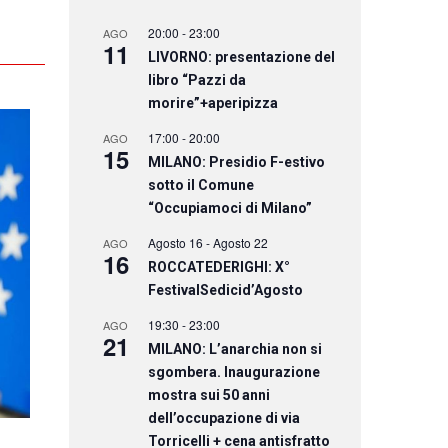
20:00
-
23:00
AGO
11
LIVORNO: presentazione del
libro “Pazzi da
morire”+aperipizza
17:00
-
20:00
AGO
15
MILANO: Presidio F-estivo
sotto il Comune
“Occupiamoci di Milano”
Agosto 16
-
Agosto 22
AGO
16
ROCCATEDERIGHI: X°
FestivalSedicid’Agosto
19:30
-
23:00
AGO
21
MILANO: L’anarchia non si
sgombera. Inaugurazione
mostra sui 50 anni
dell’occupazione di via
Torricelli + cena antisfratto