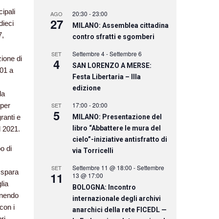
cipali
20:30
-
23:00
AGO
27
dieci
MILANO: Assemblea cittadina
7,
contro sfratti e sgomberi
Settembre 4
-
Settembre 6
SET
zione di
4
SAN LORENZO A MERSE:
001 a
Festa Libertaria – IIIa
edizione
la
17:00
-
20:00
 per
SET
5
ranti e
MILANO: Presentazione del
libro “Abbattere le mura del
l 2021.
cielo”-iniziative antisfratto di
o di
via Torricelli
Settembre 11 @ 18:00
-
Settembre
SET
e spara
11
13 @ 17:00
lia
BOLOGNA: Incontro
enendo
internazionale degli archivi
con i
anarchici della rete FICEDL —
ri