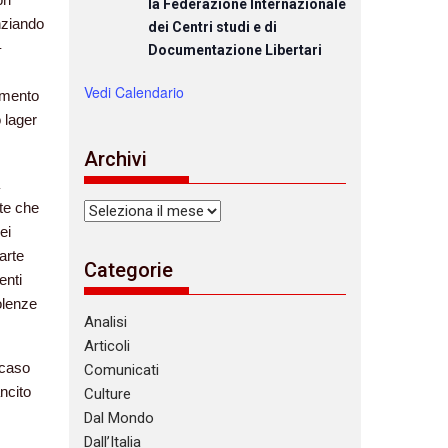
la Federazione Internazionale
anziando
dei Centri studi e di
–
Documentazione Libertari
Vedi Calendario
nimento
 lager
Archivi
nte che
Archivi
ei
arte
Categorie
enti
olenze
Analisi
Articoli
 caso
Comunicati
ncito
Culture
Dal Mondo
Dall’Italia