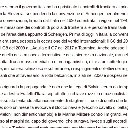
bre scorso il governo italiano ha ripristinato i controlli di frontiera ai prin
on la Slovenia, sospendendo la convenzione di Schengen per almeno 
le convenzione, firmata dall’Italia nel 1990 ed entrata in vigore nel 199
l’eliminazione dei controlli di polizia di frontiera alle persone transitanti
o dell’area detta appunto di Schengen. Prima di oggi in Italia la conven
era stata sospesa in occasione dei vertici internazionali: il G8 del 2
l G8 del 2009 a L’Aquila e il G7 del 2017 a Taormina. Anche adesso il
è quello della minaccia terroristica e della sicurezza nazionale, ma nel
 tratta di una mossa mediatica e propagandistica, oltre a un sotterfugio
re, in maniera silenziosa e sotterranea, i respingimenti collettivi dei mig
anti che attraversano la rotta balcanica, iniziati nel 2020 e sospesi ne
o riguarda la propaganda, è noto che la Lega di Salvini cerca da temp
 a destra Fratelli d’Italia soprattutto in chiave razzista e nazionalista.
esso sta tentando affannosamente di ritagliarsi il ruolo di quello che l
e; solo un mese fa evocava il blocco navale (vecchio cavallo di battag
Meloni, non dimentichiamolo) e la Marina Militare contro i migranti, v
o ai margini dal capo del governo, che puntava invece sugli accordi 
 Libia e Tunisia, pagati profumatamente per bloccare i migranti nei prop