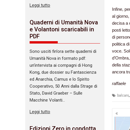
Leggi tutto
Infine, p
al giorno,
Quaderni di Umanità Nova
decisa a q
e Volantoni scaricabili in
posti lett
PDF
di person
politica d
voce. Sol
Sono usciti fin’ora sette quaderni di
d’Ombra, 
Umanità Nova in formato pdf:
della sta
un’intervista ai compagni di Hong
ancora tr
Kong, due dossier su Fantascienza
ed Anarchia, Camus e lo Spirito
raffaele
Cooperativo, 50 Anni dalla Strage di
Stato, David Graeber – Sulle
balcani
Macchine Volanti…
Navig
Leggi tutto
artico
Edizioni Zero in condotta