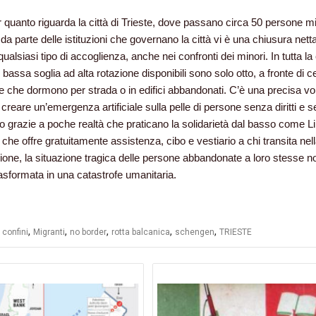
er quanto riguarda la città di Trieste, dove passano circa 50 persone mi
 da parte delle istituzioni che governano la città vi è una chiusura nett
ualsiasi tipo di accoglienza, anche nei confronti dei minori. In tutta la c
o bassa soglia ad alta rotazione disponibili sono solo otto, a fronte di c
e che dormono per strada o in edifici abbandonati. C’è una precisa vo
i creare un’emergenza artificiale sulla pelle di persone senza diritti e 
o grazie a poche realtà che praticano la solidarietà dal basso come L
che offre gratuitamente assistenza, cibo e vestiario a chi transita nel
zione, la situazione tragica delle persone abbandonate a loro stesse no
asformata in una catastrofe umanitaria.
,
,
,
,
,
,
confini
Migranti
no border
rotta balcanica
schengen
TRIESTE
azione
li