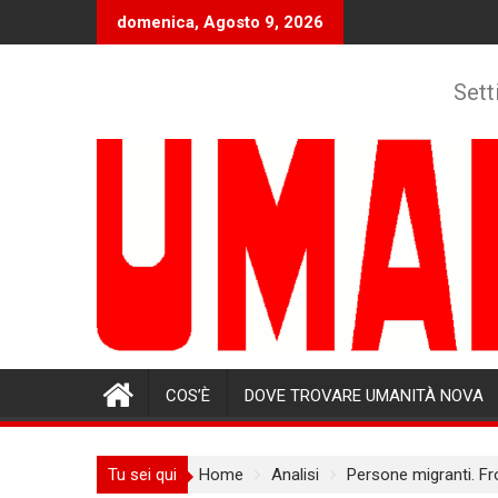
Skip
domenica, Agosto 9, 2026
to
content
Sett
COS’È
DOVE TROVARE UMANITÀ NOVA
Tu sei qui
Home
Analisi
Persone migranti. Fro