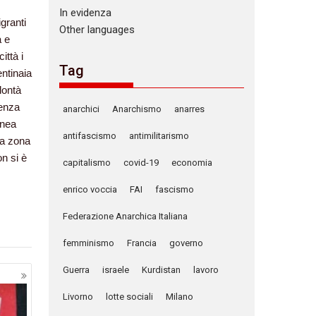
In evidenza
granti
Other languages
a e
ittà i
Tag
entinaia
lontà
senza
anarchici
Anarchismo
anarres
inea
antifascismo
antimilitarismo
la zona
n si è
capitalismo
covid-19
economia
enrico voccia
FAI
fascismo
Federazione Anarchica Italiana
femminismo
Francia
governo
Guerra
israele
Kurdistan
lavoro
Livorno
lotte sociali
Milano