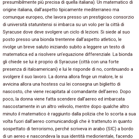
presumibilmente più precisa di quella italiana‭)‬.‭ ‬Un matematico di
origine italiana,‭ ‬dall’aspetto tipicamente mediterraneo ma
comunque europeo,‭ ‬che lavora presso un prestigioso consorzio
di università statunitensi si imbarca su un volo per la città di
Syracuse dove deve svolgere un ciclo di lezioni.‭ ‬Si siede al suo
posto presso una bionda trentenne dall’aspetto atletico,‭ ‬le
rivolge un breve saluto iniziando subito a leggere un testo di
matematica ed a risolvere un’equazione differenziale.‭ ‬La bionda
gli chiede se lui è proprio di Syracuse‭ (‬città con una forte
presenza di italoamericani‭) ‬e lui le risponde di no,‭ ‬continuando a
svolgere il suo lavoro.‭ ‬La donna allora finge un malore,‭ ‬le si
avvicina allora una hostess cui lei consegna un biglietto di
nascosto,‭ ‬che viene recapitata al comandante dell’aereo.‭ ‬Dopo
poco,‭ ‬la donna viene fatta scendere dall’aereo ed imbarcata
nascostamente in un altro velivolo,‭ ‬mentre dopo qualche altro
minuto il matematico è raggiunto dalla polizia che lo scorta a sua
volta fuori dall’aereo comunicandogli che è trattenuto in quanto
sospettato di terrorismo,‭ ‬perché scriveva in arabo‭ (‬SIC‭) ‬a bordo
di un aereo e nascondeva la sua identità mediorientale,‭ ‬facendo