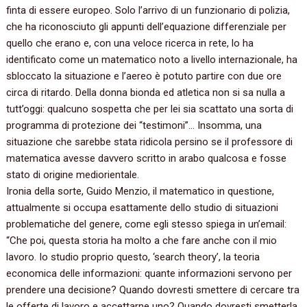
finta di essere europeo.‭ ‬Solo l’arrivo di un funzionario di polizia,‭
‬che ha riconosciuto gli appunti dell’equazione differenziale per
quello che erano e,‭ ‬con una veloce ricerca in rete,‭ ‬lo ha
identificato come un matematico noto a livello internazionale,‭ ‬ha
sbloccato la situazione e l’aereo è potuto partire con due ore
circa di ritardo.‭ ‬Della donna bionda ed atletica non si sa nulla a
tutt’oggi:‭ ‬qualcuno sospetta che per lei sia scattato una sorta di
programma di protezione dei‭ “‬testimoni‭”… ‬Insomma,‭ ‬una
situazione che sarebbe stata ridicola persino se il professore di
matematica avesse davvero scritto in arabo qualcosa e fosse
stato di origine mediorientale.
Ironia della sorte,‭ ‬Guido Menzio,‭ ‬il matematico in questione,‭
‬attualmente si occupa esattamente dello studio di situazioni
problematiche del genere,‭ ‬come egli stesso spiega in un’email:‭
“‬Che poi,‭ ‬questa storia ha molto a che fare anche con il mio
lavoro.‭ ‬Io studio proprio questo,‭ ‘‬search theory‭’‬,‭ ‬la teoria
economica delle informazioni:‭ ‬quante informazioni servono per
prendere una decisione‭? ‬Quando dovresti smettere di cercare tra
le offerte di lavoro e accettarne uno‭? ‬Quando dovresti smetterla