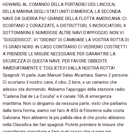
HOWARD,‭ ‬AL COMANDO DELLA PORTAEREI USS LINCOLN,‭
‬DELLA MARINA DEGLI STATI UNITI D’AMERICA,‭ ‬LA SECONDA
NAVE DA GUERRA PIU‭’ ‬GRANDE DELLA FLOTTA AMERICANA.‭ ‬CI
SCORTANO‭ ‬2‭ ‬CORAZZATE,‭ ‬6‭ ‬DISTRUTTORI,‭ ‬5‭ ‬INCROCIATORI,‭ ‬4‭
‬SOTTOMARINI E NUMEROSE ALTRE NAVI D’APPOGGIO.‭ ‬NON VI‭
“‬SUGGERISCO‭”‬,‭ ‬VI‭ “‬ORDINO‭” ‬DI CAMBIARE LA VOSTRA ROTTA DI‭
‬15‭ ‬GRADI NORD.‭ ‬IN CASO CONTRARIO CI VEDREMO COSTRETTI
A PRENDERE LE MISURE NECESSARIE PER GARANTIRE LA
SICUREZZA DI QUESTA NAVE.‭ ‬PER FAVORE OBBEDITE
INMEDIATAMENTE E TOGLIETEVI DALLA NOSTRA ROTTA‭!
Spagnoli:‭ ‬Vi parla Juan Manuel Salas Alcantara.‭ ‬Siamo‭ ‬2‭ ‬persone.‭
‬Ci scortano il nostro cane,‭ ‬il cibo,‭ ‬2‭ ‬birre,‭ ‬e un canarino che
adesso sta dormendo.‭ ‬Abbiamo l’appoggio della stazione radio‭
“‬Cadena Dial de La Coruña‭” ‬e il canale‭ ‬106‭ ‬di emergenza
marittima.‭ ‬Non ci dirigiamo da nessuna parte,‭ ‬visto che parliamo
dalla terra ferma,‭ ‬siamo nel faro A-853‭ ‬di Finisterra sulla costa
Galiziana.‭ ‬Non abbiamo la più pallida idea di che posto abbiamo
nella Classifica dei fari spagnoli.‭ ‬Potete prendere le misure che
considerate opportune e fare quel cazzo che vi pare per