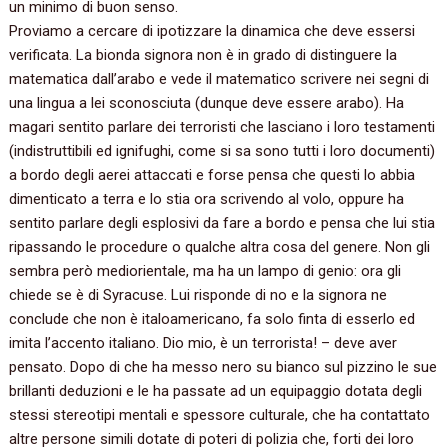
un minimo di buon senso.
Proviamo a cercare di‭ ‬ipotizzare la dinamica che deve essersi
verificata.‭ ‬La bionda signora non è in grado di distinguere la
matematica dall’arabo e vede il matematico scrivere nei segni di
una lingua a lei sconosciuta‭ (‬dunque deve essere arabo‭)‬.‭ ‬Ha
magari sentito parlare dei terroristi che lasciano i loro testamenti‭
(‬indistruttibili ed ignifughi,‭ ‬come si sa sono tutti i loro documenti‭)
‬a bordo degli aerei attaccati e forse pensa che questi lo abbia
dimenticato a terra e lo stia ora scrivendo al volo,‭ ‬oppure ha
sentito parlare degli esplosivi da fare a bordo e pensa che lui stia
ripassando le procedure o qualche altra cosa del genere.‭ ‬Non gli
sembra però mediorientale,‭ ‬ma ha un lampo di genio:‭ ‬ora gli
chiede se è di Syracuse.‭ ‬Lui risponde di no e la signora ne
conclude che non è italoamericano,‭ ‬fa solo finta di esserlo ed
imita l’accento italiano.‭ ‬Dio mio,‭ ‬è un terrorista‭! – ‬deve aver
pensato.‭ ‬Dopo di che ha messo nero su bianco sul pizzino le sue
brillanti deduzioni e le ha passate ad un equipaggio dotata degli
stessi stereotipi mentali e spessore culturale,‭ ‬che ha contattato
altre persone simili dotate di poteri di polizia che,‭ ‬forti dei loro