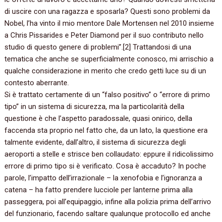
di uscire con una ragazza e sposarla‭? ‬Questi sono problemi da
Nobel,‭ ‬l’ha vinto il mio mentore Dale Mortensen nel‭ ‬2010‭ ‬insieme
a Chris Pissarides e Peter Diamond per il suo contributo nello
studio di questo genere di problemi‭”‬.‭[‬2‭] ‬Trattandosi di una
tematica che anche se superficialmente conosco,‭ ‬mi arrischio a
qualche considerazione in merito che credo getti luce su di un
contesto aberrante.
Si è trattato certamente di un‭ “‬falso positivo‭” ‬o‭ “‬errore di primo
tipo‭” ‬in un sistema di sicurezza,‭ ‬ma la particolarità della
questione è che l’aspetto paradossale,‭ ‬quasi onirico,‭ ‬della
faccenda sta proprio nel fatto che,‭ ‬da un lato,‭ ‬la questione era
talmente evidente,‭ ‬dall’altro,‭ ‬il sistema di sicurezza degli
aeroporti a stelle e strisce ben collaudato:‭ ‬eppure il ridicolissimo
errore di primo tipo si è verificato.‭ ‬Cosa è accaduto‭? ‬In poche
parole,‭ ‬l’impatto dell’irrazionale‭ – ‬la xenofobia e l’ignoranza a
catena‭ – ‬ha fatto prendere lucciole per lanterne prima alla
passeggera,‭ ‬poi all’equipaggio,‭ ‬infine alla polizia prima dell’arrivo
del funzionario,‭ ‬facendo saltare qualunque protocollo ed anche