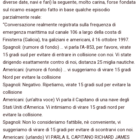
diverse date,‭ ‬navi e fari‭) ‬la seguente,‭ ‬molto carina,‭ ‬forse fondata
sul ricamo esagerato fatto in base qualche episodio
parzialmente reale:‭
“Conversazione realmente registrata sulla frequenza di
emergenza marittima sul canale‭ ‬106‭ ‬a largo della costa di
Finisterra‭ (‬Galicia‭)‬,‭ ‬tra galiziani e americani,‭ ‬il‭ ‬16‭ ‬ottobre‭ ‬1997.
Spagnoli:‭ (‬rumore di fondo‭) ‬…‭ ‬vi parla l’A-853,‭ ‬per favore,‭ ‬virate‭
‬15‭ ‬gradi sud per evitare di entrare in collisione con noi.‭ ‬Vi state
dirigendo esattamente contro di noi,‭ ‬distanza‭ ‬25‭ ‬miglia nautiche.
Americani:‭ (‬rumore di fondo‭) ‬…‭ ‬vi suggeriamo di virare‭ ‬15‭ ‬gradi
Nord per evitare la collisione
Spagnoli:‭ ‬Negativo.‭ ‬Ripetiamo,‭ ‬virate‭ ‬15‭ ‬gradi sud per evitare la
collisione
Americani:‭ (‬un’altra voce‭) ‬Vi parla il Capitano di una nave degli
Stati Uniti d’America.‭ ‬Vi intimiamo di virare‭ ‬15‭ ‬gradi nord per
evitare la collisione.
Spagnoli:‭ ‬Non lo consideriamo fattibile,‭ ‬nè conveniente,‭ ‬vi
suggeriamo di virare di‭ ‬15‭ ‬gradi per evitare di scontrarvi con noi.
Americani:‭ (‬urlando‭) ‬VI PARLA IL CAPITANO RICHARD JAMES