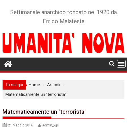
Skip
to
Settimanale anarchico fondato nel 1920 da
content
Errico Malatesta
Tu sei qui
Home
Articoli
Matematicamente un "terrorista"
Matematicamente un "terrorista"
21 Maggio 2016
admin_wp