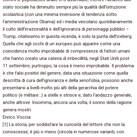
stato sociale ha diminuito sempre più la qualità dell’istruzione
scolastica‭ (‬con una minima inversione di tendenza sotto
l’amministrazione Obama‭) ‬ed i media veicolano quotidianamente
il culto dell’irrazionalità e dell’ignoranza di personaggi pubblici‭ –
‬Trump,‭ ‬citatissimo in questa vicenda,‭ ‬è solo la punta dell’iceberg.‭
‬Quella che agli occhi di un europeo può apparire come una
coincidenza molto improbabile di compresenze di fattori umani
che hanno creato una catena di imbecillità,‭ ‬negli Stati Uniti post‭
‬11‭ ‬settembre,‭ ‬purtroppo,‭ ‬la cosa è meno improbabile.‭ ‬Il problema
è che falsi positivi del genere,‭ ‬data una situazione come quella
descritta di cura dell’ignoranza e della xenofobia,‭ ‬possono anche
presentarsi a livelli molto più alti della gerarchia del potere
politico‭ (‬e militare‭…) ‬a stelle e strisce e,‭ ‬dato l’andazzo generale,‭
‬anche altrove.‭ ‬Insomma,‭ ‬ancora una volta,‭ ‬il sonno della ragione
genera mostri.
Enrico Voccia
‭[‬1‭] ‬La storia,‭ ‬per soddisfare la curiosità del lettore che non la
conoscesse,‭ ‬è più o meno‭ (‬circola in numerose varianti,‭ ‬con