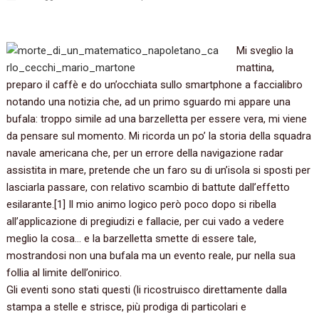
Mi sveglio la
mattina,‭
‬preparo il caffè e do un’occhiata sullo smartphone a faccialibro
notando una notizia che,‭ ‬ad un primo sguardo mi appare una
bufala:‭ ‬troppo simile ad una barzelletta per essere vera,‭ ‬mi viene
da pensare sul momento.‭ ‬Mi ricorda un po‭’ ‬la storia della squadra
navale americana che,‭ ‬per un errore della navigazione radar
assistita in mare,‭ ‬pretende che un faro su di un’isola si sposti per
lasciarla passare,‭ ‬con relativo scambio di battute dall’effetto
esilarante.‭[‬1‭] ‬Il mio animo logico però poco dopo si ribella
all’applicazione di pregiudizi e fallacie,‭ ‬per cui vado a vedere
meglio la cosa‭… ‬e la barzelletta smette di essere tale,‭
‬mostrandosi non una bufala ma un evento reale,‭ ‬pur nella sua
follia al limite dell’onirico.
Gli eventi sono stati questi‭ (‬li ricostruisco direttamente dalla
stampa a stelle e strisce,‭ ‬più prodiga di particolari e