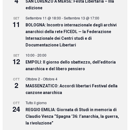
4
SAN LORENZO A MERSE: Festa Libertaria – IIIa
edizione
Settembre 11 @ 18:00
-
Settembre 13 @ 17:00
SET
11
BOLOGNA: Incontro internazionale degli archivi
anarchici della rete FICEDL — la Federazione
Internazionale dei Centri studi e di
Documentazione Libertari
10:00
-
20:00
SET
12
EMPOLI: Il giorno dello sbattezzo, dell’editoria
anarchica e del libero pensiero
Ottobre 2
-
Ottobre 4
OTT
2
MASSENZATICO: Accordi libertari Festival della
canzone anarchica
Tutto il giorno
OTT
24
REGGIO EMILIA: Giornata di Studi in memoria di
Claudio Venza “Spagna ’36: l’anarchia, la guerra,
la rivoluzione”