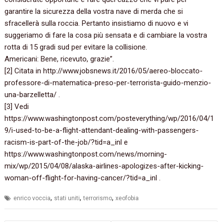
garantire la sicurezza della vostra nave di merda che si
sfracellerà sulla roccia.‭ ‬Pertanto insistiamo di nuovo e vi
suggeriamo di fare la cosa più sensata e di cambiare la vostra
rotta di‭ ‬15‭ ‬gradi sud per evitare la collisione.
Americani:‭ ‬Bene,‭ ‬ricevuto,‭ ‬grazie‭”‬.
‭[‬2‭] ‬Citata in‭ ‬http://www.jobsnews.it/2016/05/aereo-bloccato-
professore-di-matematica-preso-per-terrorista-guido-menzio-
una-barzelletta/‭ ‬.
‭[‬3‭] ‬Vedi‭
‬https://www.washingtonpost.com/posteverything/wp/2016/04/1
9/i-used-to-be-a-flight-attendant-dealing-with-passengers-
racism-is-part-of-the-job/‭?‬tid=a_inl e‭
‬https://www.washingtonpost.com/news/morning-
mix/wp/2015/04/08/alaska-airlines-apologizes-after-kicking-
woman-off-flight-for-having-cancer/‭?‬tid=a_inl‭ ‬.
,
,
,
enrico voccia
stati uniti
terrorismo
xeofobia