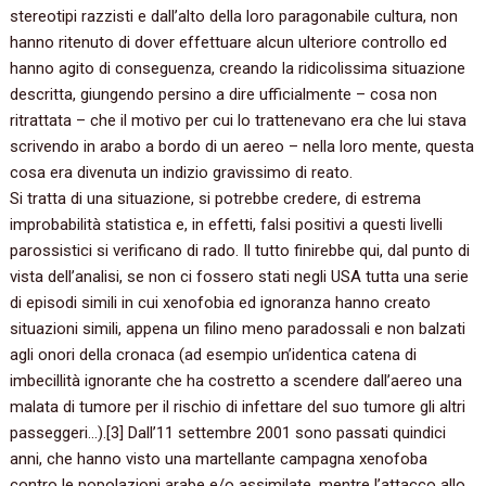
stereotipi razzisti e dall’alto della loro paragonabile cultura,‭ ‬non
hanno ritenuto di dover effettuare alcun ulteriore controllo ed
hanno agito di conseguenza,‭ ‬creando la ridicolissima situazione‭
‬descritta,‭ ‬giungendo persino a dire ufficialmente‭ – ‬cosa non
ritrattata‭ – ‬che il motivo per cui lo trattenevano era che lui stava
scrivendo in arabo a bordo di un aereo‭ – ‬nella loro mente,‭ ‬questa
cosa era divenuta un indizio gravissimo di reato.
Si tratta di una situazione,‭ ‬si potrebbe credere,‭ ‬di estrema
improbabilità statistica e,‭ ‬in effetti,‭ ‬falsi positivi a questi livelli
parossistici si verificano di rado.‭ ‬Il tutto finirebbe qui,‭ ‬dal punto di
vista dell’analisi,‭ ‬se non ci fossero stati negli USA tutta una serie
di episodi simili in cui xenofobia ed ignoranza hanno creato
situazioni simili,‭ ‬appena un filino meno paradossali e non balzati
agli onori della cronaca‭ (‬ad esempio un’identica catena di
imbecillità ignorante che ha costretto a scendere dall’aereo una
malata di tumore per il rischio di infettare del suo tumore gli altri
passeggeri‭…)‬.‭[‬3‭] ‬Dall‭’‬11‭ ‬settembre‭ ‬2001‭ ‬sono passati quindici
anni,‭ ‬che hanno visto una martellante campagna xenofoba
contro le popolazioni arabe e/o assimilate,‭ ‬mentre l’attacco allo