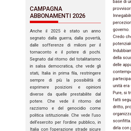
base di u
CAMPAGNA
provvisor
ABBONAMENTI 2026
Innegabilm
percezion
governo.
Anche il 2025 è stato un anno
Credo che,
segnato dalla guerra, dalla povertà,
potenziale
dalle sofferenze di milioni per il
Indubbiamen
tornaconto e il potere di pochi.
della scuo
Segnato dal ritorno del totalitarismo
delle appa
in salsa democratica, che vede gli
contempo,
stati, Italia in prima fila, restringere
partecipa
sempre di più la possibilità di
unità era 
esprimere posizioni e opinioni
Pure,‭ ‬si
diverse da quelle prestabilite dal
fatti segue
potere. Che vede il ritorno del
dritto,‭ ‬
razzismo e del genocidio come
organizza
politica istituzionale. Che vede l’uso
sconfitta.
dell’esercito per l’ordine pubblico, in
dirla con
Italia con l’operazione strade sicure