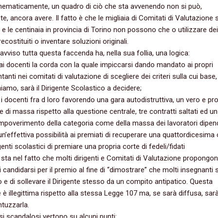
ematicamente,‭ ‬un quadro di ciò che sta avvenendo non si può,‭
e,‭ ‬ancora avere.‭ ‬Il fatto è che le migliaia di Comitati di Valutazione 
ia e le centinaia in provincia di Torino non possono che o utilizzare dei
ecostituiti o inventare soluzioni originali.
vviso tutta questa faccenda ha,‭ ‬nella sua follia,‭ ‬una logica:
e ai docenti la corda con la quale impiccarsi dando mandato ai propri
anti nei comitati di valutazione di scegliere dei criteri sulla cui base,‭
amo,‭ ‬sarà il Dirigente Scolastico a decidere‭;
re i docenti fra d loro favorendo una gara autodistruttiva,‭ ‬un vero e pr
e di massa rispetto alla questione centrale,‭ ‬tre contratti saltati ed un
impoverimento della categoria come della massa dei lavoratori dipend
e un’effettiva possibilità ai premiati di recuperare una quattordicesima 
rigenti scolastici di premiare una propria corte di fedeli/fidati
 sta nel fatto che molti dirigenti e Comitati di Valutazione propongon
 candidarsi per il premio al fine di‭ “‬dimostrare‭” ‬che molti insegnanti
 e di sollevare il Dirigente stesso da un compito antipatico.‭ ‬Questa
è illegittima rispetto alla stessa Legge‭ ‬107‭ ‬ma,‭ ‬se sarà diffusa,‭ ‬sar
intuzzarla.
asi scandalosi vertono su alcuni punti: