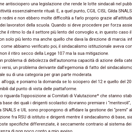
one antisciopero una legislazione che rende le lotte sindacali nel pubb
tività essenzialmente rituali.‭ ‬E,‭ ‬a quel punto,‭ ‬CGIL CISL Gilda SNALS 
le redini e non ebbero molte difficoltà a farlo proprio grazie all’attitudi
‭” ‬dei lavoratori della scuola.‭ ‬Quando si deve procedere per forza ass
he il ritmo lo da il settore più lento del convoglio e,‭ ‬in questo caso il
on solo più lento ma anche quello che dava la direzione di marcia.‭ ‬inf
,‭ ‬come abbiamo verificato poi,‭ ‬il sindacalismo istituzionale aveva c
non il ritiro secco della Legge‭ ‬107‭ ‬ma la sua mitigazione.
‬un problema di debolezza dell’autonoma capacità di azione della cat
ltri versi,‭ ‬un problema derivante dall’egemonia di fatto del sindacalism
nale su di una categoria per gran parte moderata.‭
ll’oggi,‭ ‬e poniamo la domanda se lo sciopero del‭ ‬12‭ ‬e quello del‭ ‬20
ibili dal punto di vista delle piattaforme.
o riguarda l’opposizione ai Comitati di Valutazione‭* ‬che stanno stab
la base dei quali i dirigenti scolastici dovranno premiare i‭ “‬meritevoli‭”‬,‭
a SNALS e UIL sono propongono di affidare la gestione dei‭ “‬premi‭” ‬al
ione fra RSU di istituto e dirigenti mentre il sindacalismo di base,‭ ‬si
ste specifiche differenziate,‭ ‬è seccamente contrario al sistema dei 
erenza di non poco conto a mio avviso.