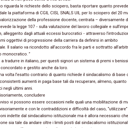
o riguarda le richieste dello sciopero,‭ ‬basta riportare quanto preved
ale la piattaforma di CGIL CISL SNALS UIL per lo sciopero del‭ ‬20‭ ‬m
a valorizzazione della professione docente,‭ ‬centrata‭ ‬– diversamente 
vede la legge‭ ‬107‭ ‬-‭ ‬sulla valutazione del lavoro collegiale e sull’im
e,‭ ‬alleggerito dagli attuali eccessi burocratici‭ ‬-‭ ‬attraverso l’introduzio
i oggettivi di progressione della carriera da definirsi in ambito
le.‭ ‬Il salario va ricondotto all’accordo fra le parti e sottratto all’arbitr
 monocratico.‭ ”
 tradurre in italiano,‭ ‬per questi signori un sistema di premi v beniss
a concordato e gestito anche da loro.
a volta l’esatto contrario di quanto richiede il sindacalismo di base 
consistenti aumenti in paga base tali da recuperare,‭ ‬almeno,‭ ‬quanto
i negli ultimi anni.
isoriamente,‭ ‬concludere‭
 avviso vi possono essere occasioni nelle quali una mobilitazione di 
vvisoriamente e con le contraddizioni e difficoltà del caso,‭ “‬utilizzare‭” 
ioni indette dal sindacalismo istituzionale ma è allora necessario che
one sia tale da andare oltre i limiti posti dal sindacalismo istituziona