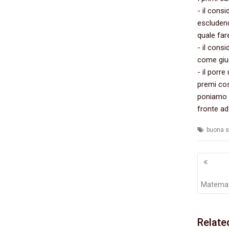
-‭ ‬il co
escludend
quale fare
-‭ ‬il cons
come giud
-‭ ‬il por
premi cosp
‬poniamo 
fronte ad
buona s
Navig
artico
Matemati
Relate