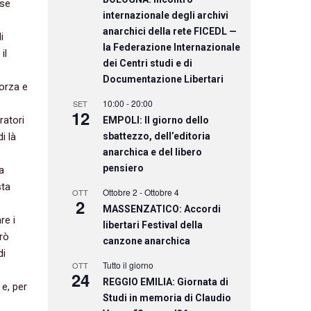
ase
internazionale degli archivi
anarchici della rete FICEDL —
i
la Federazione Internazionale
il
dei Centri studi e di
Documentazione Libertari
forza e
10:00
-
20:00
SET
12
oratori
EMPOLI: Il giorno dello
i là
sbattezzo, dell’editoria
anarchica e del libero
pensiero
a
sta
Ottobre 2
-
Ottobre 4
OTT
2
MASSENZATICO: Accordi
re i
libertari Festival della
irò
canzone anarchica
di
Tutto il giorno
OTT
24
REGGIO EMILIA: Giornata di
,‭ ‬per
Studi in memoria di Claudio