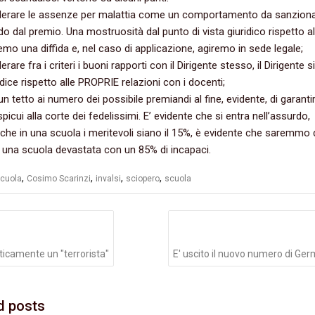
nsiderare le assenze per malattia come un comportamento da sanzion
o dal premio.‭ ‬Una mostruosità dal punto di vista giuridico rispetto al
mo una diffida e,‭ ‬nel caso di applicazione,‭ ‬agiremo in sede legale‭;
iderare fra i criteri i buoni rapporti con il Dirigente stesso,‭ ‬il Dirigente 
ice rispetto alle PROPRIE relazioni con i docenti‭;
re un tetto ai numero dei possibile premiandi al fine,‭ ‬evidente,‭ ‬di garanti
icui alla corte dei fedelissimi.‭ ‬E‭’ ‬evidente che si entra nell’assurdo,‭
che in una scuola i meritevoli siano il‭ ‬15%,‭ ‬è evidente che saremmo 
 una scuola devastata con un‭ ‬85%‭ ‬di incapaci.
,
,
,
,
cuola
Cosimo Scarinzi
invalsi
sciopero
scuola
azione
li
camente un "terrorista"
E' uscito il nuovo numero di Ger
d posts