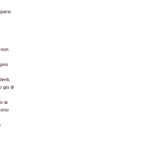
sparsi
 ‬non
oprio
enti,
o giù di
o ai
 sono
à