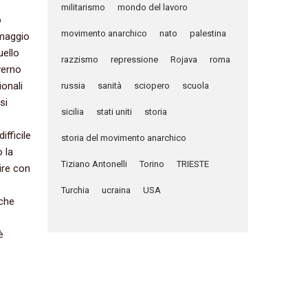
militarismo
mondo del lavoro
o
movimento anarchico
nato
palestina
‬maggio
uello
razzismo
repressione
Rojava
roma
overno
ionali
russia
sanità
sciopero
scuola
si
sicilia
stati uniti
storia
ifficile
storia del movimento anarchico
o la
Tiziano Antonelli
Torino
TRIESTE
ire con
Turchia
ucraina
USA
nche
è