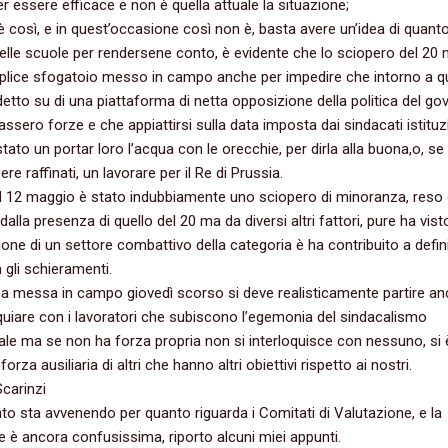
r essere efficace e non è quella attuale la situazione‭;
 è così,‭ ‬e in quest’occasione così non è,‭ ‬basta avere un’idea di quant
elle scuole per rendersene conto,‭ ‬è evidente che lo sciopero del‭ ‬20‭ 
plice sfogatoio messo in campo anche per impedire che intorno a q
 ‬indetto su di una piattaforma di netta opposizione della politica del g
assero forze e che appiattirsi sulla data imposta dai sindacati istituz
ato un portar loro l’acqua con le orecchie,‭ ‬per dirla alla buona,o,‭ ‬se 
re raffinati,‭ ‬un lavorare per il Re di Prussia.
‭ ‬12‭ ‬maggio è stato indubbiamente uno sciopero di minoranza,‭ ‬reso d
alla presenza di quello del‭ ‬20‭ ‬ma da diversi altri fattori,‭ ‬pure ha vist
ione di un settore combattivo della categoria è ha contribuito a defin
 gli schieramenti.
za messa in campo giovedì scorso si deve realisticamente partire a
quiare con i lavoratori che subiscono l’egemonia del sindacalismo
nale ma se non ha forza propria non si interloquisce con nessuno,‭ ‬si 
orza ausiliaria di altri che hanno altri obiettivi rispetto ai nostri.
carinzi
anto sta avvenendo per quanto riguarda i Comitati di Valutazione,‭ ‬e la
e è ancora confusissima,‭ ‬riporto alcuni miei appunti.