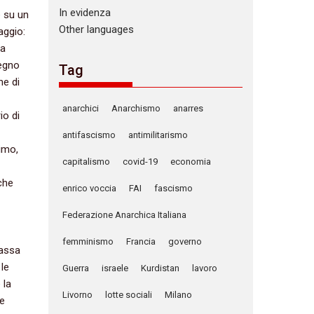
In evidenza
e su un
Other languages
aggio:
da
pegno
Tag
ne di
anarchici
Anarchismo
anarres
io di
antifascismo
antimilitarismo
imo,‭
capitalismo
covid-19
economia
che
enrico voccia
FAI
fascismo
Federazione Anarchica Italiana
femminismo
Francia
governo
massa
‬le
Guerra
israele
Kurdistan
lavoro
 la
Livorno
lotte sociali
Milano
le