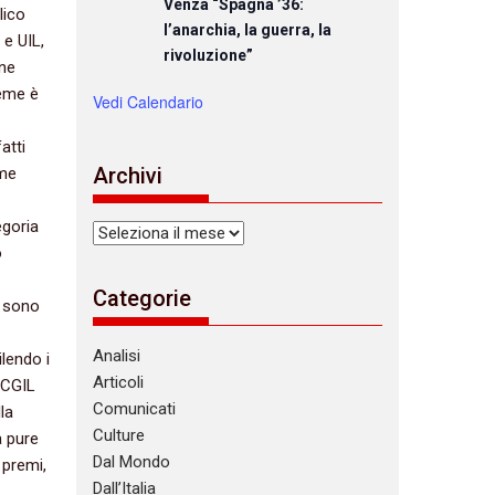
Venza “Spagna ’36:
lico
l’anarchia, la guerra, la
e UIL,‭
rivoluzione”
ne‭
ieme è
Vedi Calendario
atti
Archivi
ome
egoria
Archivi
o
Categorie
‭ ‬sono
Analisi
ilendo i
Articoli
 ‬CGIL
Comunicati
la
Culture
a pure
Dal Mondo
premi,‭
Dall’Italia