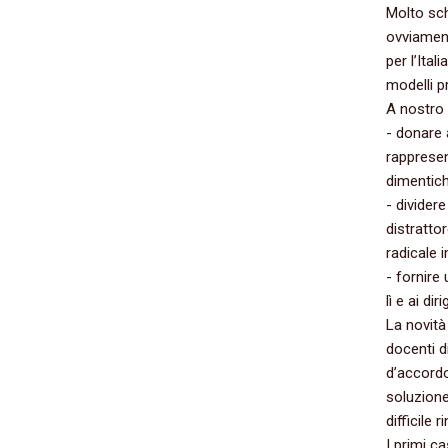
Molto sch
‬ovviament
per l’Ital
modelli pr
A nostro a
-‭ ‬donar
rappresent
dimentichi
-‭ ‬divide
distrattor
radicale 
-‭ ‬fornir
lì e ai di
La novità
docenti di
d’accordo
soluzione 
difficile r
I primi c