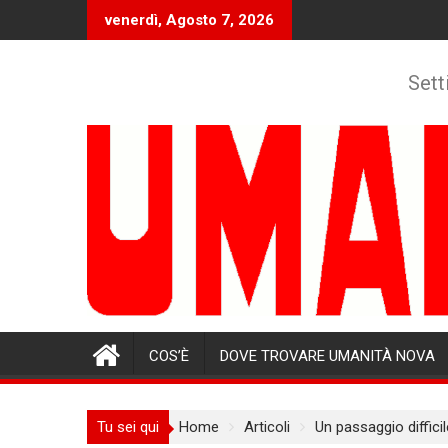
Skip
venerdì, Agosto 7, 2026
to
content
Sett
COS’È
DOVE TROVARE UMANITÀ NOVA
Tu sei qui
Home
Articoli
Un passaggio diffic