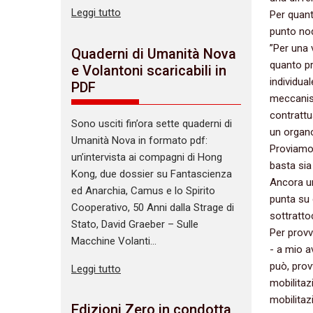
Leggi tutto
Per quant
punto nod
‭”‬Per un
Quaderni di Umanità Nova
quanto pre
e Volantoni scaricabili in
individual
PDF
meccanism
contrattua
Sono usciti fin’ora sette quaderni di
un organo
Umanità Nova in formato pdf:
Proviamo a
un’intervista ai compagni di Hong
‬basta si
Kong, due dossier su Fantascienza
Ancora un
ed Anarchia, Camus e lo Spirito
punta su 
Cooperativo, 50 Anni dalla Strage di
sottrattoc
Stato, David Graeber – Sulle
Per provv
Macchine Volanti…
-‭ ‬a mio
può,‭ ‬pro
Leggi tutto
mobilitaz
mobilitazi
Edizioni Zero in condotta