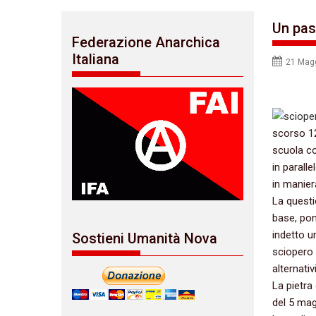
Un pas
Federazione Anarchica
Italiana
21 Mag
scorso‭ ‬1
scuola con
‬in parall
in maniera
La questi
base,‭ ‬p
indetto uno
Sostieni Umanità Nova
sciopero d
alternativ
La pietra
del‭ ‬5‭ ‬