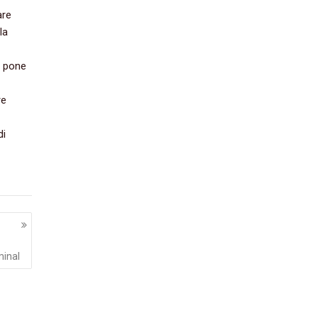
are
la
si pone
re
di
minal