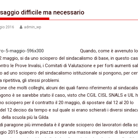
saggio difficile ma necessario
gio 2016
admin_wp
Quando,‭ ‬come è avvenuto l
2‭ ‬maggio,‭ ‬si da uno sciopero del sindacalismo di base,‭ ‬in questo ca
tro le Prove Invalsi,‭ ‬i Comitati di Valutazione e per forti aumenti salaria
elo ad uno sciopero del sindacalismo istituzionale si pongono,‭ ‬per cert
 ripetitiva,‭ ‬gli stessi problemi.
one che molti colleghi,‭ ‬alcuni dei quali fanno riferimento al sindacali
ongono è se sarebbe stato il caso,‭ ‬visto che CGIL CISL SNALS e UIL
 sciopero per il contratto il‭ ‬20‭ ‬maggio,‭ ‬di spostare dal‭ ‬12‭ ‬al‭ ‬20‭ ‬lo
el‭ ‬12‭ ‬deciso da tempo e sul quale si erano schierati i diversi sindac
i della scuola più la Gilda.
 di paragone più immediata è il grande sciopero dei lavoratori della s
maggio‭ ‬2015‭ ‬quando in piazza scese una massa imponente di lavoratori