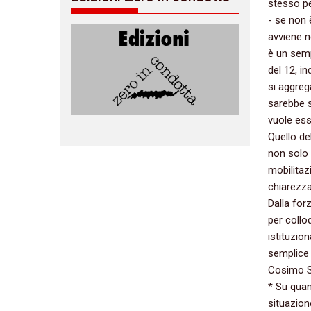
stesso pe
-‭ ‬se non
avviene n
è un sem
del‭ ‬12,‭
si aggreg
sarebbe st
vuole esse
Quello del
non solo d
mobilitaz
chiarezza
Dalla for
per collo
istituzio
semplice f
Cosimo S
‭* ‬Su qu
situazion