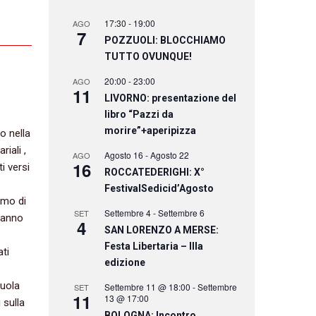
17:30
-
19:00
AGO
7
POZZUOLI: BLOCCHIAMO
TUTTO OVUNQUE!
20:00
-
23:00
AGO
11
LIVORNO: presentazione del
libro “Pazzi da
o
morire”+aperipizza
so nella
li‭ ‬,‭
Agosto 16
-
Agosto 22
AGO
16
i versi
ROCCATEDERIGHI: X°
FestivalSedicid’Agosto
smo di
Settembre 4
-
Settembre 6
SET
 hanno
4
SAN LORENZO A MERSE:
Festa Libertaria – IIIa
ati
edizione
cuola
Settembre 11 @ 18:00
-
Settembre
SET
11
13 @ 17:00
 sulla
BOLOGNA: Incontro