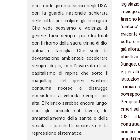
legislazi
e in modo più massiccio negli USA,
impiego at
con la guardia nazionale schierata
‬tirarono 
nelle città per colpire gli immigrati.
“‬unitaria
Che vede sessismo e violenza di
evidente c
genere farsi sempre più strutturali
settore n
con il ritorno della sacra trinità di dio,
già allora
patria e famiglia. Che vede la
obiettivo 
devastazione ambientale accelerare
Dunque,‭ 
sempre di più, con l’avanzata di un
e,‭ ‬per a
capitalismo di rapina che sotto il
istituzio
maquillage del green washing
Torniamo a
consuma risorse e distrugge
sovrappon
ecosistemi a velocità sempre più
Per quant
alta. E l’elenco sarebbe ancora lungo,
criteri su
con gli omicidi sul lavoro, lo
CISL Gild
smantellamento della sanità e della
contrattaz
scuola, i pacchetti sicurezza e la
con propo
repressione sistematica.
‬una diff