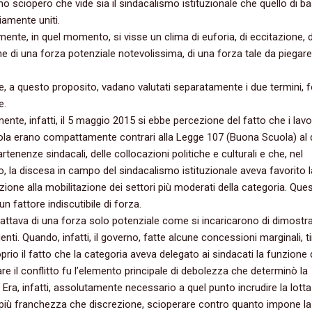
no sciopero che vide sia il sindacalismo istituzionale che quello di b
iamente uniti.
ente,‭ ‬in quel momento,‭ ‬si visse un clima di euforia,‭ ‬di eccitazione,‭ ‬d
e di una forza potenziale notevolissima,‭ ‬di una forza tale da piegare 
‭ ‬a questo proposito,‭ ‬vadano valutati separatamente i due termini,‭ ‬
.‭
te,‭ ‬infatti,‭ ‬il‭ ‬5‭ ‬maggio‭ ‬2015‭ ‬si ebbe percezione del fatto che i lav
la erano compattamente contrari alla Legge‭ ‬107‭ (‬Buona Scuola‭) ‬al d
rtenenze sindacali,‭ ‬delle collocazioni politiche e culturali e che,‭ ‬nel
‭ ‬la discesa in campo del sindacalismo istituzionale aveva favorito l
zione alla mobilitazione dei settori più moderati della categoria.‭ ‬Que
un fattore indiscutibile di forza.
‭ ‬trattava di una forza solo potenziale come si incaricarono di dimostra
nti.‭ ‬Quando,‭ ‬infatti,‭ ‬il governo,‭ ‬fatte alcune concessioni marginali,‭ ‬t
proprio il fatto che la categoria aveva delegato ai sindacati la funzione 
re il conflitto fu l’elemento principale di debolezza che determinò la
‭ ‬Era,‭ ‬infatti,‭ ‬assolutamente necessario a quel punto incrudire la lotta e
 più franchezza che discrezione,‭ ‬scioperare contro quanto impone la