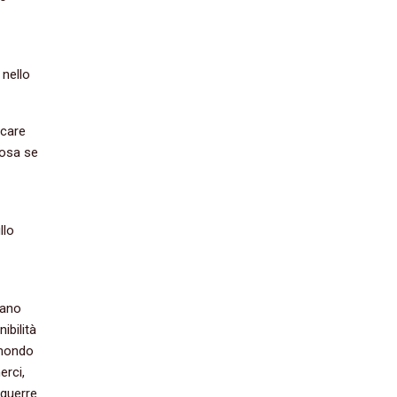
 nello
rcare
iosa se
llo
sano
ibilità
 mondo
erci,
 guerre