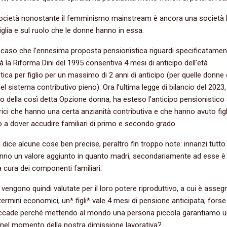
ocietà nonostante il femminismo mainstream è ancora una società
iglia e sul ruolo che le donne hanno in essa.
caso che l’ennesima proposta pensionistica riguardi specificatamen
à la Riforma Dini del 1995 consentiva 4 mesi di anticipo dell’età
tica per figlio per un massimo di 2 anni di anticipo (per quelle donne 
el sistema contributivo pieno). Ora l’ultima legge di bilancio del 2023,
to della così detta Opzione donna, ha esteso l’anticipo pensionistico 
trici che hanno una certa anzianità contributiva e che hanno avuto figl
o a dover accudire familiari di primo e secondo grado.
 dice alcune cose ben precise, peraltro fin troppo note: innanzi tutto 
nno un valore aggiunto in quanto madri, secondariamente ad esse è
la cura dei componenti familiari.
vengono quindi valutate per il loro potere riproduttivo, a cui è asseg
 termini economici, un* figli* vale 4 mesi di pensione anticipata; forse
ccade perché mettendo al mondo una persona piccola garantiamo u
 nel momento della nostra dimissione lavorativa?