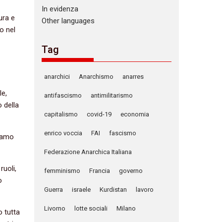
In evidenza
cura e
Other languages
o nel
Tag
anarchici
Anarchismo
anarres
le,
antifascismo
antimilitarismo
o della
capitalismo
covid-19
economia
enrico voccia
FAI
fascismo
biamo
Federazione Anarchica Italiana
ruoli,
femminismo
Francia
governo
o
Guerra
israele
Kurdistan
lavoro
Livorno
lotte sociali
Milano
o tutta