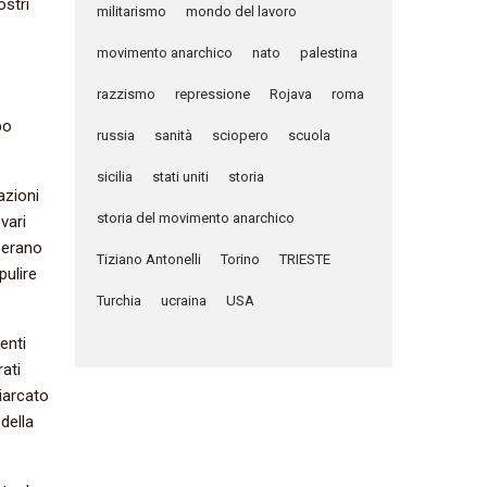
ostri
militarismo
mondo del lavoro
movimento anarchico
nato
palestina
razzismo
repressione
Rojava
roma
po
russia
sanità
sciopero
scuola
sicilia
stati uniti
storia
azioni
storia del movimento anarchico
vari
o erano
Tiziano Antonelli
Torino
TRIESTE
pulire
Turchia
ucraina
USA
enti
rati
riarcato
della