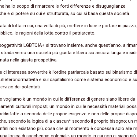
che ha lo scopo di rimarcare le forti differenze e disuguaglianze
e e di potere su cui è strutturata, su cui si basa questa società.
ta di lotta in cui, una volta di più, mettere in luce e portare in piazza,
blico, le ragioni della lotta contro il patriarcato.
oggettività LGBTQIA+ si trovano insieme, anche quest’anno, a rima
 strada verso una società più giusta e libera sia ancora lunga e insid
inata nella giusta prospettiva.
e ci interessa sovvertire è l’ordine patriarcale basato sul binarismo di
ull’eteronormatività e sul capitalismo come sistema economico e su
ervizio dei potentati.
e vogliamo è un mondo in cui le differenze di genere siano libere da
amenti culturali imposti; un mondo in cui le necessità materiali pos
ddisfatte a seconda delle proprie esigenze e non delle proprie dispon
e, secondo la logica di a ciascun* secondo il proprio bisogno; un
confini non esistano più, cosa che al momento è concessa solo alle m
na logica di saccheggio coloniale; un mondo in cui non ci siano più