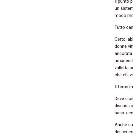
Il punto 
un sistem
modo molt
Tutto cam
Certo, ab
donne vit
ancorata 
rimanendo
valletta 
che chi vi
Il femmin
Deve cioè
discussio
basa: gen
Anche qu
dei gener