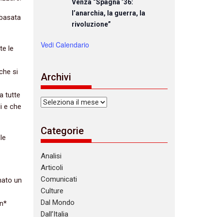
Venza “Spagna ’36:
l’anarchia, la guerra, la
 basata
rivoluzione”
Vedi Calendario
te le
che si
Archivi
a tutte
Archivi
i e che
Categorie
le
Analisi
Articoli
Comunicati
nato un
Culture
Dal Mondo
n*
Dall’Italia