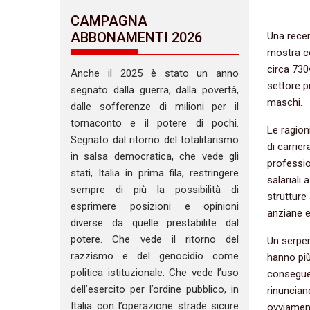
CAMPAGNA
ABBONAMENTI 2026
Una recent
mostra co
circa 730
Anche il 2025 è stato un anno
settore p
segnato dalla guerra, dalla povertà,
maschi.
dalle sofferenze di milioni per il
tornaconto e il potere di pochi.
Le ragion
Segnato dal ritorno del totalitarismo
di carrie
in salsa democratica, che vede gli
profession
stati, Italia in prima fila, restringere
salariali
sempre di più la possibilità di
strutture
esprimere posizioni e opinioni
anziane e 
diverse da quelle prestabilite dal
potere. Che vede il ritorno del
Un serpe
razzismo e del genocidio come
hanno più
politica istituzionale. Che vede l’uso
conseguen
dell’esercito per l’ordine pubblico, in
rinuncian
Italia con l’operazione strade sicure
ovviament