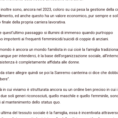
inoltre sono, ancora nel 2023, coloro su cui pesa la gestione della 
dimento, ed anche questo ha un valore economico, pur sempre e sol
inale della propria carriera lavorativa.
 quest’ultimo passaggio si illumini di immenso quando purtroppo
o impotenti ai frequenti femminicidi/suicidi di coppie di anziani.
 mondo è ancora un mondo familista in cui cioè la famiglia tradiziona
sangue per intenderci, è la base dell’organizzazione sociale, all’intern
ssistenza è completamente affidata alle donne.
da stare allegre quindi se poi la Sanremo canterina ci dice che dob
ibere”.
à in cui viviamo è strutturata ancora su un ordine ben preciso in cui i 
ai due soli generi riconosciuti, quello maschile e quello femminile, son
i al mantenimento dello status quo.
a ultima del tessuto sociale è la famiglia, essa è incentivata attravers