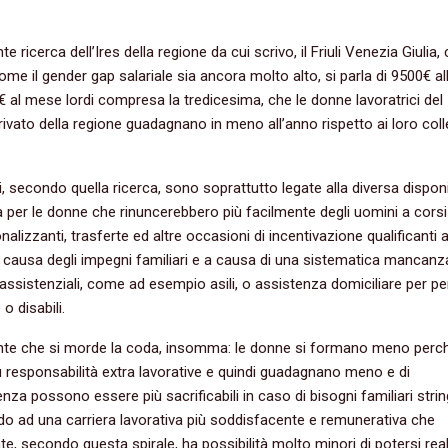
e ricerca dell’Ires della regione da cui scrivo, il Friuli Venezia Giulia, 
me il gender gap salariale sia ancora molto alto, si parla di 9500€ al
€ al mese lordi compresa la tredicesima, che le donne lavoratrici del
rivato della regione guadagnano in meno all’anno rispetto ai loro coll
i, secondo quella ricerca, sono soprattutto legate alla diversa disponi
ra per le donne che rinuncerebbero più facilmente degli uomini a corsi
alizzanti, trasferte ed altre occasioni di incentivazione qualificanti ai
 a causa degli impegni familiari e a causa di una sistematica mancanz
 assistenziali, come ad esempio asili, o assistenza domiciliare per p
o disabili.
nte che si morde la coda, insomma: le donne si formano meno perc
 responsabilità extra lavorative e quindi guadagnano meno e di
za possono essere più sacrificabili in caso di bisogni familiari strin
do ad una carriera lavorativa più soddisfacente e remunerativa che
e, secondo questa spirale, ha possibilità molto minori di potersi real