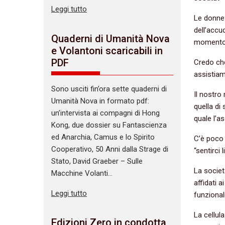
Leggi tutto
Le donne 
dell’accu
Quaderni di Umanità Nova
momento f
e Volantoni scaricabili in
PDF
Credo che
assistiam
Sono usciti fin’ora sette quaderni di
Il nostro
Umanità Nova in formato pdf:
quella di 
un’intervista ai compagni di Hong
quale l’a
Kong, due dossier su Fantascienza
ed Anarchia, Camus e lo Spirito
C’è poco 
Cooperativo, 50 Anni dalla Strage di
“sentirci l
Stato, David Graeber – Sulle
La societ
Macchine Volanti…
affidati 
Leggi tutto
funzional
La cellul
Edizioni Zero in condotta