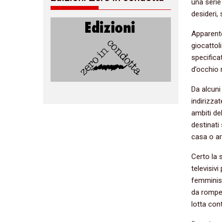
una serie
desideri, 
Apparente
giocattol
specifica
d’occhio 
Da alcuni
indirizza
ambiti de
destinati
casa o ar
Certo la 
televisiv
femministi
da romper
lotta con