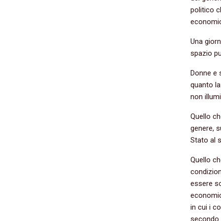
politico 
economich
Una giorna
spazio pub
Donne e s
quanto la
non illum
Quello ch
genere, s
Stato al s
Quello ch
condizion
essere so
economich
in cui i 
secondo u