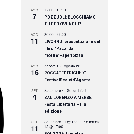
17:30
-
19:00
AGO
7
POZZUOLI: BLOCCHIAMO
TUTTO OVUNQUE!
20:00
-
23:00
AGO
11
LIVORNO: presentazione del
libro “Pazzi da
morire”+aperipizza
Agosto 16
-
Agosto 22
AGO
16
ROCCATEDERIGHI: X°
FestivalSedicid’Agosto
Settembre 4
-
Settembre 6
SET
4
SAN LORENZO A MERSE:
Festa Libertaria – IIIa
edizione
Settembre 11 @ 18:00
-
Settembre
SET
11
13 @ 17:00
BOLOGNA: Incontro