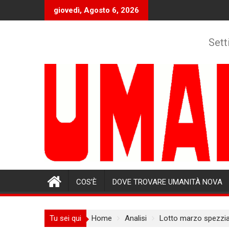
Skip
giovedì, Agosto 6, 2026
to
content
Sett
COS’È
DOVE TROVARE UMANITÀ NOVA
Tu sei qui
Home
Analisi
Lotto marzo spezzia