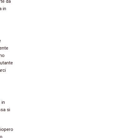
rte da
a in
e
ente
eno
iutante
rci
 in
ssa si
ciopero
ro