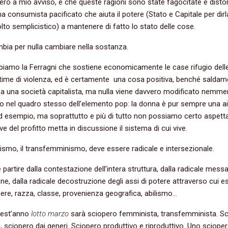
però a mio avviso, é che queste ragioni sono state fagocitate e disto
a consumista pacificato che aiuta il potere (Stato e Capitale per dirl
o semplicistico) a mantenere di fatto lo stato delle cose.
bia per nulla cambiare nella sostanza.
biamo la Ferragni che sostiene economicamente le case rifugio dell
time di violenza, ed è certamente una cosa positiva, benché saldam
a una società capitalista, ma nulla viene davvero modificato nemm
 nel quadro stesso dell’elemento pop: la donna è pur sempre una a
ad esempio, ma soprattutto e più di tutto non possiamo certo aspetta
ve del profitto metta in discussione il sistema di cui vive.
ismo, il transfemminismo, deve essere radicale e intersezionale.
 partire dalla contestazione dell’intera struttura, dalla radicale messa
ne, dalla radicale decostruzione degli assi di potere attraverso cui e
ere, razza, classe, provenienza geografica, abilismo…
est’anno
lotto marzo
sarà sciopero femminista, transfemminista. S
i, sciopero dai generi. Sciopero produttivo e riproduttivo. Uno sciope