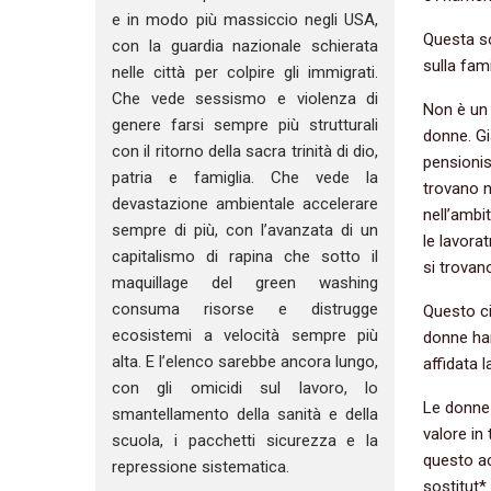
e in modo più massiccio negli USA,
Questa s
con la guardia nazionale schierata
sulla fam
nelle città per colpire gli immigrati.
Che vede sessismo e violenza di
Non è un 
genere farsi sempre più strutturali
donne. Gi
con il ritorno della sacra trinità di dio,
pensionis
patria e famiglia. Che vede la
trovano n
devastazione ambientale accelerare
nell’ambi
sempre di più, con l’avanzata di un
le lavora
capitalismo di rapina che sotto il
si trovan
maquillage del green washing
consuma risorse e distrugge
Questo ci
ecosistemi a velocità sempre più
donne ha
alta. E l’elenco sarebbe ancora lungo,
affidata 
con gli omicidi sul lavoro, lo
Le donne 
smantellamento della sanità e della
valore in
scuola, i pacchetti sicurezza e la
questo a
repressione sistematica.
sostitut*