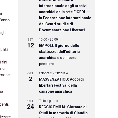
internazionale degli archivi
anarchici della rete FICEDL —
ci
la Federazione Internazionale
l’anno,
dei Centri studi e di
Documentazione Libertari
eghi
10:00
-
20:00
SET
12
EMPOLI: Il giorno dello
bilità
sbattezzo, dell’editoria
anarchica e del libero
 fini
pensiero
a di
Ottobre 2
-
Ottobre 4
OTT
ersone
2
MASSENZATICO: Accordi
libertari Festival della
canzone anarchica
hé
Tutto il giorno
OTT
24
genti,
REGGIO EMILIA: Giornata di
Studi in memoria di Claudio
izzare.