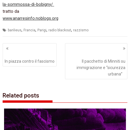
la-sommossa-di-bobigny/‭ ‬
tratto da
www.anarresinfo.noblogs.org
,
,
,
,
banlieus
Francia
Parigi
radio blackout
razzismo
Navigazione
articoli
In piazza contro il fascismo
Il pacchetto di Minniti su
immigrazione e “sicurezza
urbana”
Related posts