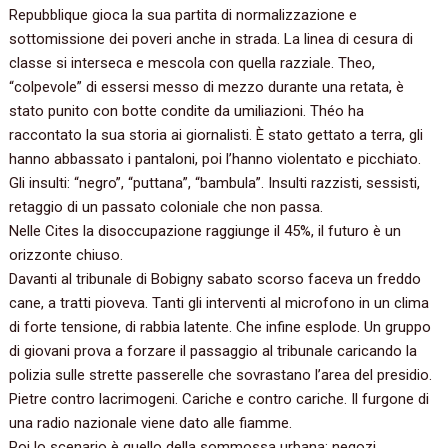
Repubblique gioca la sua partita di normalizzazione e
sottomissione dei poveri anche in strada.‭ ‬La linea di cesura di
classe si interseca e mescola con quella razziale.‭ ‬Theo,‭
“‬colpevole‭” ‬di essersi messo di mezzo durante una retata,‭ ‬è
stato punito con botte condite da umiliazioni.‭ ‬Théo ha
raccontato la sua storia ai giornalisti.‭ ‬È stato gettato a terra,‭ ‬gli
hanno abbassato i pantaloni,‭ ‬poi l’hanno violentato e picchiato.‭
‬Gli insulti:‭ “‬negro‭”‬,‭ “‬puttana‭”‬,‭ “‬bambula‭”‬.‭ ‬Insulti razzisti,‭ ‬sessisti,‭
‬retaggio di un passato coloniale che non passa.‭
‬Nelle Cites la disoccupazione raggiunge il‭ ‬45%,‭ ‬il futuro è un
orizzonte chiuso.
Davanti al tribunale di Bobigny sabato scorso faceva un freddo
cane,‭ ‬a tratti pioveva.‭ ‬Tanti gli interventi al microfono in un clima
di forte tensione,‭ ‬di rabbia latente.‭ ‬Che infine esplode.‭ ‬Un gruppo
di giovani prova a forzare il passaggio al tribunale caricando la
polizia sulle strette passerelle che sovrastano l’area del presidio.‭
‬Pietre contro lacrimogeni.‭ ‬Cariche e contro cariche.‭ ‬Il furgone di
una radio nazionale viene dato alle fiamme.‭
‬Poi lo scenario è quello della sommossa urbana:‭ ‬negozi