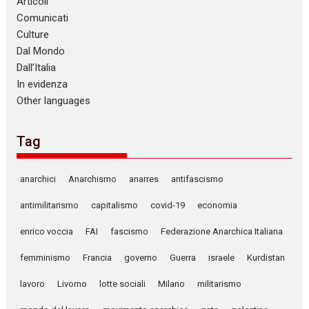
Articoli
Comunicati
Culture
Dal Mondo
Dall’Italia
In evidenza
Other languages
Tag
anarchici
Anarchismo
anarres
antifascismo
antimilitarismo
capitalismo
covid-19
economia
enrico voccia
FAI
fascismo
Federazione Anarchica Italiana
femminismo
Francia
governo
Guerra
israele
Kurdistan
lavoro
Livorno
lotte sociali
Milano
militarismo