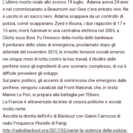
‬L’ultimo morto risale allo scorso‭ ‬19‭ ‬luglio.‭ ‬ Adama aveva‭ ‬24‭ ‬anni
e nel commissariato a Beaumont-sur-Oise c’era entrato vivo.‭ ‬Ne
è uscito in un sacco nero.‭ ‬Adama scappava da un controllo di
polizia,‭ ‬come scappavano Zyed e Bouna,‭ ‬i due ragazzini di‭ ‬17‭ ‬e‭
‬15‭ ‬anni,‭ ‬morti fulminati in una centralina elettrica nel‭ ‬2005,‭ ‬a
Clichy sous Bois.‭ ‬Fu l’innesco della rivolta delle banlieaue.
Il perdurare dello stato di emergenza,‭ ‬proclamato dopo gli
attentati del novembre‭ ‬2015,‭ ‬le irrisolte tensioni sociali emerse
nei cinque mesi di lotta contro la lois travail,‭ ‬il ribollire delle
periferie sono gli ingredienti di uno scenario complesso,‭ ‬di cui è
difficile prevedere gli sviluppi.
Sul piano politico,‭ ‬gli accenni di sommossa che emergono dalle
periferie,‭ ‬vengono cavalcati dal Front National,‭ ‬che,‭ ‬in testa
Marine Le Pen,‭ ‬si prepara alla battaglia per l’Eliseo.‭
‬La Francia è attraversata da linee di cesura politiche e sociali
molto nette.
Ascolta la diretta dell’info di Blackout con Gianni Carrozza di
radio Frequence Plurielle di Parigi.‭
http://radioblackout.org/2017/02/parigi-la-violenza-della-polizia-