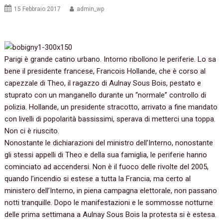
15 Febbraio 2017
admin_wp
‬Parigi è grande catino urbano.‭ ‬Intorno ribollono le periferie.‭ ‬Lo sa
bene il presidente francese,‭ ‬Francois Hollande,‭ ‬che è corso al
capezzale di Theo,‭ ‬il ragazzo di Aulnay Sous Bois,‭ ‬pestato e
stuprato con un manganello durante un‭ “‬normale‭” ‬controllo di
polizia.‭ ‬Hollande,‭ ‬un presidente stracotto,‭ ‬arrivato a fine mandato
con livelli di popolarità bassissimi,‭ ‬sperava di metterci una toppa.‭
‬Non ci è riuscito.‭
‬Nonostante le dichiarazioni del ministro dell’Interno,‭ ‬nonostante
gli stessi appelli di Theo e della sua famiglia,‭ ‬le periferie hanno
cominciato ad accendersi.‭ ‬Non è il fuoco delle rivolte del‭ ‬2005,‭
‬quando l’incendio si estese a tutta la Francia,‭ ‬ma certo al
ministero dell’Interno,‭ ‬in piena campagna elettorale,‭ ‬non passano
notti tranquille.‭ ‬Dopo le manifestazioni e le sommosse notturne
delle prima settimana a Aulnay Sous Bois la protesta si è estesa.‭