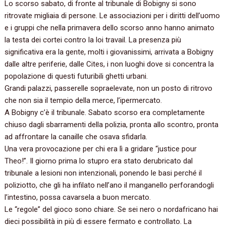
‬Lo scorso sabato,‭ ‬di fronte al tribunale di Bobigny si sono
ritrovate migliaia di persone.‭ ‬Le associazioni per i diritti dell’uomo
e i gruppi che nella primavera dello scorso anno hanno animato
la testa dei cortei contro la loi travail.‭ ‬La presenza più
significativa era la gente,‭ ‬molti i giovanissimi,‭ ‬arrivata a Bobigny
dalle altre periferie,‭ ‬dalle Cites,‭ ‬i non luoghi dove si concentra la
popolazione di questi futuribili ghetti urbani.‭
‬Grandi palazzi,‭ ‬passerelle sopraelevate,‭ ‬non un posto di ritrovo
che non sia il tempio della merce,‭ ‬l’ipermercato.‭
‬A Bobigny c’è il tribunale.‭ ‬Sabato scorso era completamente
chiuso dagli sbarramenti della polizia,‭ ‬pronta allo scontro,‭ ‬pronta
ad affrontare la canaille che osava sfidarla.‭
‬Una vera provocazione per chi era lì a gridare‭ “‬justice pour
Theo‭!”‬.‭ ‬Il giorno prima lo stupro era stato derubricato dal
tribunale a lesioni non intenzionali,‭ ‬ponendo le basi perché il
poliziotto,‭ ‬che gli ha infilato nell’ano il manganello perforandogli
l’intestino,‭ ‬possa cavarsela a buon mercato.
Le‭ “‬regole‭” ‬del gioco sono chiare.‭ ‬Se sei nero o nordafricano hai
dieci possibilità in più di essere fermato e controllato.‭ ‬La