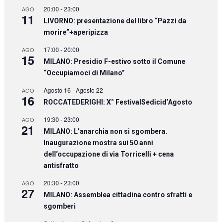
20:00
-
23:00
AGO
11
LIVORNO: presentazione del libro “Pazzi da
morire”+aperipizza
17:00
-
20:00
AGO
15
MILANO: Presidio F-estivo sotto il Comune
“Occupiamoci di Milano”
Agosto 16
-
Agosto 22
AGO
16
ROCCATEDERIGHI: X° FestivalSedicid’Agosto
19:30
-
23:00
AGO
21
MILANO: L’anarchia non si sgombera.
Inaugurazione mostra sui 50 anni
dell’occupazione di via Torricelli + cena
antisfratto
20:30
-
23:00
AGO
27
MILANO: Assemblea cittadina contro sfratti e
sgomberi