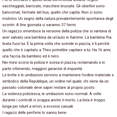
saccheggiati,‭ ‬barricate,‭ ‬macchine bruciate.‭ ‬Gli obiettivi sono
bancomat,‭ ‬fermate del bus,‭ ‬quello che capita.‭ ‬Non ci sono
molotov.‭ ‬Un segno della natura prevalentemente spontanea degli
scontri.‭ ‬A fine giornata ci saranno‭ ‬37‭ ‬fermi.‭
‬Un ragazzo smentisce la versione della polizia che si vantava di
aver salvato una bambina da un’auto in fiamme.‭ ‬La bambina l’ha
tirata fuori lui.‭ ‬È la prima volta che scende in piazza,‭ ‬è lì perché
quello che è capitato a Theo potrebbe capitare a lui.‭ ‬Ha‭ ‬16‭ ‬anni,‭
‬una faccia da bambino ed è nero.‭
‬Nei mesi scorsi la polizia è scesa in piazza,‭ ‬reclamando e in
parte ottenendo,‭ ‬maggiori garanzie di impunità.‭
‬Le botte e le umiliazioni servono a mantenere l’ordine materiale e
simbolico della Republique,‭ ‬un ordine nel quale,‭ ‬chi viene da un
passato coloniale deve saper restare al proprio posto.
La violenza poliziesca,‭ ‬le umiliazioni sono normali.‭ ‬A volte
durante i controlli ci scappa anche il morto.‭ ‬La lista è troppo
lunga per ridurli a errori,‭ ‬a eccessi casuali.‭
‬I ragazzi delle periferie lo sanno bene.‭