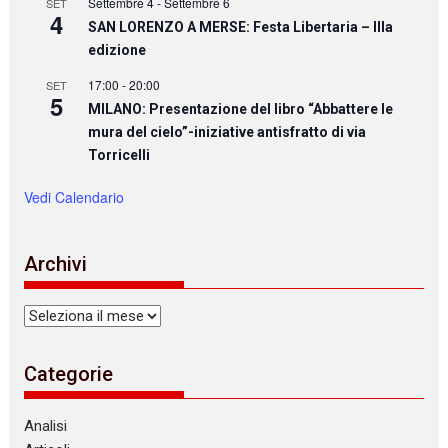
Settembre 4
-
Settembre 6
SET
4
SAN LORENZO A MERSE: Festa Libertaria – IIIa
edizione
17:00
-
20:00
SET
5
MILANO: Presentazione del libro “Abbattere le
mura del cielo”-iniziative antisfratto di via
Torricelli
Vedi Calendario
Archivi
Archivi
Categorie
Analisi