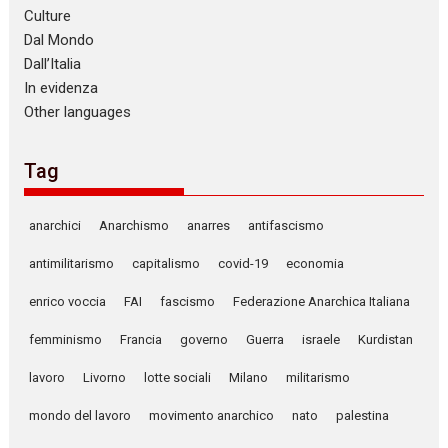
Culture
Dal Mondo
Dall’Italia
In evidenza
Other languages
Tag
anarchici
Anarchismo
anarres
antifascismo
antimilitarismo
capitalismo
covid-19
economia
enrico voccia
FAI
fascismo
Federazione Anarchica Italiana
femminismo
Francia
governo
Guerra
israele
Kurdistan
lavoro
Livorno
lotte sociali
Milano
militarismo
mondo del lavoro
movimento anarchico
nato
palestina