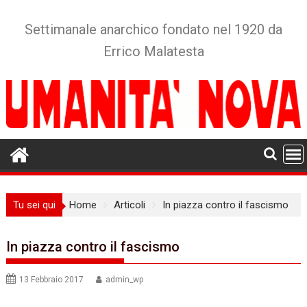
Skip
to
Settimanale anarchico fondato nel 1920 da
content
Errico Malatesta
Tu sei qui
Home
Articoli
In piazza contro il fascismo
In piazza contro il fascismo
13 Febbraio 2017
admin_wp