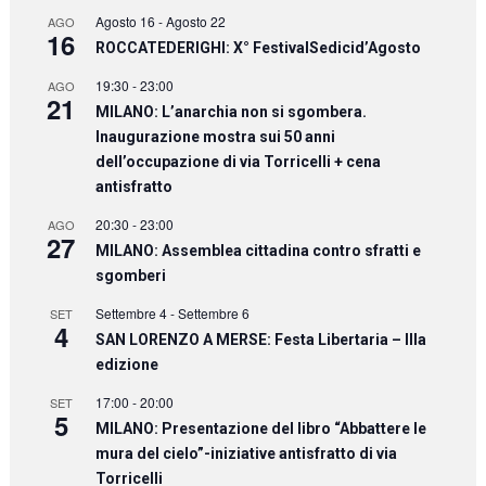
Agosto 16
-
Agosto 22
AGO
16
ROCCATEDERIGHI: X° FestivalSedicid’Agosto
19:30
-
23:00
AGO
21
MILANO: L’anarchia non si sgombera.
Inaugurazione mostra sui 50 anni
dell’occupazione di via Torricelli + cena
antisfratto
20:30
-
23:00
AGO
27
MILANO: Assemblea cittadina contro sfratti e
sgomberi
Settembre 4
-
Settembre 6
SET
4
SAN LORENZO A MERSE: Festa Libertaria – IIIa
edizione
17:00
-
20:00
SET
5
MILANO: Presentazione del libro “Abbattere le
mura del cielo”-iniziative antisfratto di via
Torricelli