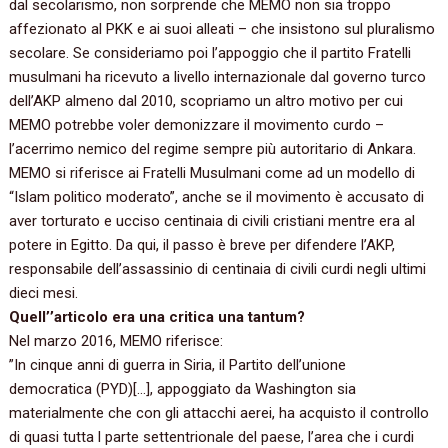
dal secolarismo,‭ ‬non sorprende che MEMO non sia troppo
affezionato al PKK e ai suoi alleati‭ – ‬che insistono sul pluralismo
secolare.‭ ‬Se consideriamo poi l’appoggio che il partito Fratelli
musulmani ha ricevuto a livello internazionale dal governo turco
dell’AKP almeno dal‭ ‬2010,‭ ‬scopriamo un altro motivo per cui
MEMO potrebbe voler demonizzare il movimento curdo‭ –
‬l’acerrimo nemico del regime sempre più autoritario di Ankara.
MEMO si riferisce ai Fratelli Musulmani come ad un modello di‭
“‬Islam politico moderato‭”‬,‭ ‬anche se il movimento è accusato di
aver torturato e ucciso centinaia di civili cristiani mentre era al
potere in Egitto.‭ ‬Da qui,‭ ‬il passo è breve per difendere l’AKP,‭
‬responsabile dell’assassinio di centinaia di civili curdi negli ultimi
dieci mesi.
Quell‭’’‬articolo era una critica una tantum‭?
Nel marzo‭ ‬2016,‭ ‬MEMO riferisce:
‭”‬In cinque anni di guerra in Siria,‭ ‬il Partito dell’unione
democratica ‭(‬PYD‭)[‬…‭]‬,‭ ‬appoggiato da Washington sia
materialmente che con gli attacchi aerei,‭ ‬ha acquisto il controllo
di quasi tutta l parte settentrionale del paese,‭ ‬l’area che i curdi