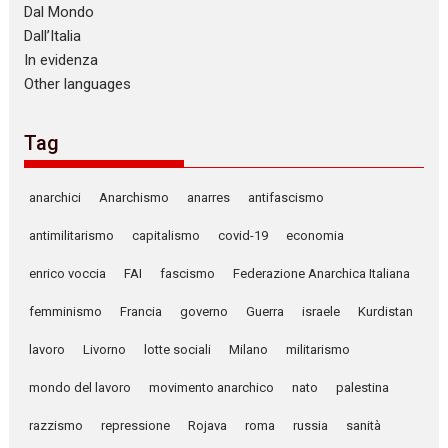
Dal Mondo
Dall’Italia
In evidenza
Other languages
Tag
anarchici
Anarchismo
anarres
antifascismo
antimilitarismo
capitalismo
covid-19
economia
enrico voccia
FAI
fascismo
Federazione Anarchica Italiana
femminismo
Francia
governo
Guerra
israele
Kurdistan
lavoro
Livorno
lotte sociali
Milano
militarismo
mondo del lavoro
movimento anarchico
nato
palestina
razzismo
repressione
Rojava
roma
russia
sanità