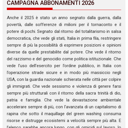
CAMPAGNA ABBONAMENTI 2026
Anche il 2025 è stato un anno segnato dalla guerra, dalla
povertà, dalle sofferenze di milioni per il tornaconto e il
potere di pochi. Segnato dal ritorno del totalitarismo in salsa
democratica, che vede gli stati, Italia in prima fila, restringere
sempre di più la possibilità di esprimere posizioni e opinioni
diverse da quelle prestabilite dal potere. Che vede il ritorno
del razzismo e del genocidio come politica istituzionale. Che
vede l’uso dell’esercito per l’ordine pubblico, in Italia con
l’operazione strade sicure e in modo più massiccio negli
USA, con la guardia nazionale schierata nelle città per colpire
gli immigrati. Che vede sessismo e violenza di genere farsi
sempre più strutturali con il ritorno della sacra trinità di dio,
patria e famiglia. Che vede la devastazione ambientale
accelerare sempre di più, con l’avanzata di un capitalismo di
rapina che sotto il maquillage del green washing consuma
risorse e distrugge ecosistemi a velocità sempre più alta. E
l’elenco sarebbe ancora lungo, con gli omicidi sul lavoro, lo