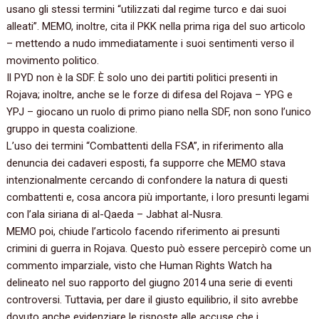
‬usano gli stessi termini‭ “‬utilizzati dal regime turco e dai suoi
alleati‭”‬.‭ ‬MEMO,‭ ‬inoltre,‭ ‬cita il PKK nella prima riga del suo articolo‭
– ‬mettendo a nudo immediatamente i suoi sentimenti verso il
movimento politico.
Il PYD non è la SDF.‭ ‬È solo uno dei partiti politici presenti in
Rojava‭; ‬inoltre,‭ ‬anche se le forze di difesa del Rojava‭ – ‬YPG e
YPJ‭ – ‬giocano un ruolo di primo piano nella SDF,‭ ‬non sono l’unico
gruppo in questa coalizione.
L’uso dei termini ‭“‬Combattenti della FSA‭”‬,‭ ‬in riferimento alla
denuncia dei cadaveri esposti,‭ ‬fa supporre che MEMO stava
intenzionalmente cercando di confondere la natura di questi
combattenti e,‭ ‬cosa ancora più importante,‭ ‬i loro presunti legami
con l’ala siriana di al-Qaeda‭ – ‬Jabhat al-Nusra.
MEMO poi,‭ ‬chiude l’articolo facendo riferimento ai presunti
crimini di guerra in Rojava.‭ ‬Questo può essere percepirò come un
commento imparziale,‭ ‬visto che Human Rights Watch ha
delineato nel suo rapporto del giugno‭ ‬2014‭ ‬una serie di eventi
controversi.‭ ‬Tuttavia,‭ ‬per dare il giusto equilibrio,‭ ‬il sito avrebbe
dovuto anche evidenziare le risposte alle accuse che i