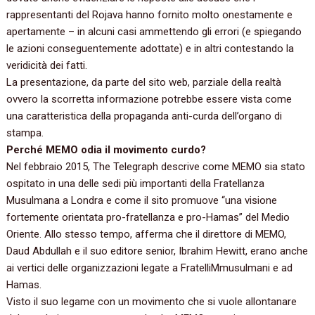
rappresentanti del Rojava‭ ‬hanno fornito molto onestamente e
apertamente‭ – ‬in alcuni casi ammettendo gli errori‭ (‬e spiegando
le azioni conseguentemente adottate‭) ‬e in altri contestando la
veridicità dei fatti.
La presentazione,‭ ‬da parte del sito web,‭ ‬parziale della realtà
ovvero la scorretta informazione potrebbe essere vista come
una caratteristica della propaganda anti-curda dell’organo di
stampa.
Perché MEMO odia il movimento curdo‭?
Nel febbraio‭ ‬2015,‭ ‬The Telegraph descrive come MEMO sia stato
ospitato in una delle sedi più importanti della Fratellanza
Musulmana a Londra e come il sito promuove‭ “‬una visione
fortemente orientata pro-fratellanza e pro-Hamas‭” ‬del Medio
Oriente.‭ ‬Allo stesso tempo,‭ ‬afferma che il direttore di MEMO,‭
‬Daud Abdullah e il suo editore senior,‭ ‬Ibrahim Hewitt,‭ ‬erano anche
ai vertici delle organizzazioni legate a FratelliMmusulmani e ad
Hamas.
Visto il suo legame con un movimento che si vuole allontanare