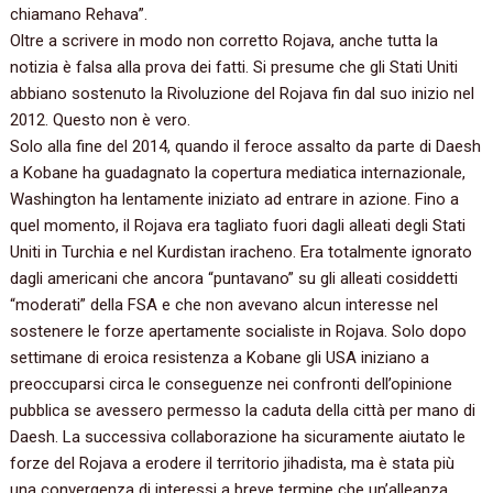
chiamano Rehava‭”‬.
Oltre a scrivere in modo non corretto Rojava,‭ ‬anche tutta la
notizia è falsa alla prova dei fatti.‭ ‬Si presume che gli Stati Uniti
abbiano sostenuto la Rivoluzione del Rojava fin dal suo inizio nel‭
‬2012.‭ ‬Questo non è vero.
Solo alla fine del‭ ‬2014,‭ ‬quando il feroce assalto da parte di Daesh
a Kobane ha guadagnato la copertura mediatica internazionale,‭
‬Washington ha lentamente iniziato ad entrare in azione.‭ ‬Fino a
quel momento,‭ ‬il Rojava era tagliato fuori dagli alleati degli Stati
Uniti in Turchia e nel Kurdistan iracheno.‭ ‬Era totalmente ignorato
dagli americani che ancora‭ “‬puntavano‭” ‬su gli alleati cosiddetti‭
“‬moderati‭” ‬della FSA e che non avevano alcun interesse nel
sostenere le forze apertamente socialiste in Rojava.‭ ‬Solo dopo
settimane di eroica resistenza a Kobane gli USA iniziano a
preoccuparsi circa le conseguenze nei confronti dell’opinione
pubblica se avessero permesso la caduta della città per mano di
Daesh.‭ ‬La successiva collaborazione ha sicuramente aiutato le
forze del Rojava a erodere il territorio jihadista,‭ ‬ma è stata più
una convergenza di interessi a breve termine che un’alleanza