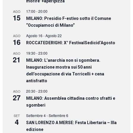
morire”+aperipizza
17:00
-
20:00
AGO
15
MILANO: Presidio F-estivo sotto il Comune
“Occupiamoci di Milano”
Agosto 16
-
Agosto 22
AGO
16
ROCCATEDERIGHI: X° FestivalSedicid’Agosto
19:30
-
23:00
AGO
21
MILANO: L’anarchia non si sgombera.
Inaugurazione mostra sui 50 anni
dell’occupazione di via Torricelli + cena
antisfratto
20:30
-
23:00
AGO
27
MILANO: Assemblea cittadina contro sfratti e
sgomberi
Settembre 4
-
Settembre 6
SET
4
SAN LORENZO A MERSE: Festa Libertaria – IIIa
edizione