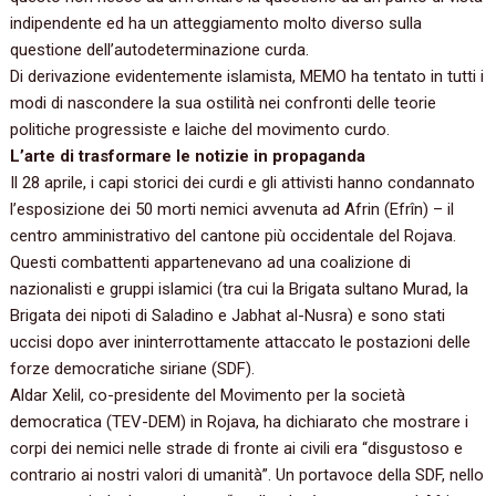
indipendente ed ha un atteggiamento molto diverso sulla
questione dell’autodeterminazione curda.
Di derivazione evidentemente islamista,‭ ‬MEMO ha tentato in tutti i
modi di nascondere la sua ostilità nei confronti delle teorie
politiche progressiste e laiche del movimento curdo.
L’arte di trasformare le notizie in propaganda
Il‭ ‬28‭ ‬aprile,‭ ‬i capi storici dei curdi e gli attivisti hanno condannato
l’esposizione dei‭ ‬50‭ ‬morti nemici avvenuta ad Afrin‭ (‬Efrîn‭) – ‬il
centro amministrativo del cantone più occidentale del Rojava.‭
‬Questi combattenti appartenevano ad una coalizione di
nazionalisti e gruppi islamici‭ (‬tra cui la Brigata sultano Murad,‭ ‬la
Brigata dei nipoti di Saladino e Jabhat al-Nusra‭) ‬e sono stati
uccisi dopo aver ininterrottamente attaccato le postazioni delle
forze democratiche siriane‭ (‬SDF‭)‬.
Aldar Xelil,‭ ‬co-presidente del Movimento per la società
democratica‭ (‬TEV-DEM‭) ‬in Rojava,‭ ‬ha dichiarato che mostrare i
corpi dei nemici nelle strade di fronte ai civili era‭ “‬disgustoso e
contrario ai nostri valori di umanità‭”‬.‭ ‬Un portavoce della SDF,‭ ‬nello