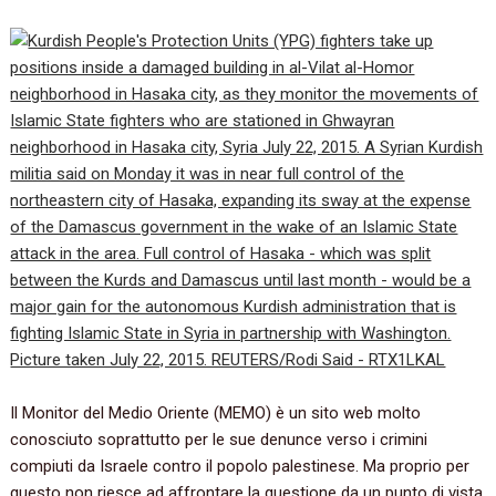
Il Monitor del Medio Oriente‭ (‬MEMO‭) ‬è un sito web molto
conosciuto soprattutto per le sue denunce verso i crimini
compiuti da Israele contro il popolo palestinese.‭ ‬Ma proprio per
questo non riesce ad affrontare la questione da un punto di vista