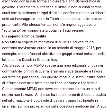
d’accordo con la sua forma sciovinista e anti-democratica di
governo.‭ ‬Ovviamente si riferisce ai siriani e non ai curdi perchè i
curdi che rivendicano i propri diritti sul confine turco servirebbero
solo ad incoraggiare i curdi in Turchia a continuare a lottare per i
propri diritti.‭ ‬Allo stesso tempo,‭ ‬non c’è miglior aggettivo di‭
“‬autoritario‭” ‬per connotate Erdoğan e il suo regime.
Un appello all’imparzialità
Non tutta la copertura mediatica di MEMO è prevenuta nei
confronti movimento curdo.‭ ‬In un articolo di maggio‭ ‬2015,‭ ‬per
esempio,‭ ‬c’era un’analisi obiettiva dei gruppi armati coinvolti nella
lotta contro Daesh in Siria e in Iraq.
Allo stesso tempo,‭ ‬MEMO sceglie una linea editoriale critica nei
confronti dei crimini di guerra israeliani e apertamente a favore
dei diritti dei palestinesi.‭ ‬Per questo motivo,‭ ‬è stato un’utile fonte
di informazioni nella lotta contro l’occupazione e l’apartheid.
Ciononostante MEMO non deve essere considerato un sito di
notizie non fazioso.‭ ‬Anche se ha i suoi momenti di buona qualità
nell’informazione è colpevole di cadere troppo facilmente in
un’analisi acritica pro-islamica sulle questioni mediorientali.‭ ‬A suo