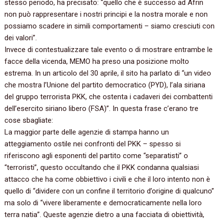
stesso periodo,‭ ‬ha precisato:‭ “‬quello che è successo ad Afrin
non può rappresentare i nostri principi e la nostra morale e non
possiamo scadere in simili comportamenti‭ – ‬siamo cresciuti con
dei valori‭”‬.
Invece di contestualizzare tale evento o di mostrare entrambe le
facce della vicenda,‭ ‬MEMO ha preso una posizione molto
estrema.‭ ‬In un articolo del‭ ‬30‭ ‬aprile,‭ ‬il sito ha parlato di‭ “‬un video
che mostra l’Unione del partito democratico‭ (‬PYD‭)‬,‭ ‬l’ala siriana
del gruppo terrorista PKK,‭ ‬che ostenta i cadaveri dei combattenti
dell’esercito siriano libero‭ (‬FSA‭)”‬.‭ ‬In questa frase c’erano tre
cose sbagliate:
La maggior parte delle agenzie di stampa hanno un
atteggiamento ostile nei confronti del PKK‭ – ‬spesso si
riferiscono agli esponenti del partito come‭ “‬separatisti‭” ‬o‭
“‬terroristi‭”‬,‭ ‬questo occultando che il PKK condanna qualsiasi
attacco che ha come obbiettivo i civili e che il loro intento non è
quello di‭ “‬dividere con un confine il territorio d’origine di qualcuno‭”
‬ma solo di‭ “‬vivere liberamente e democraticamente nella loro
terra natia‭”‬.‭ ‬Queste agenzie dietro a una facciata di obiettività,‭