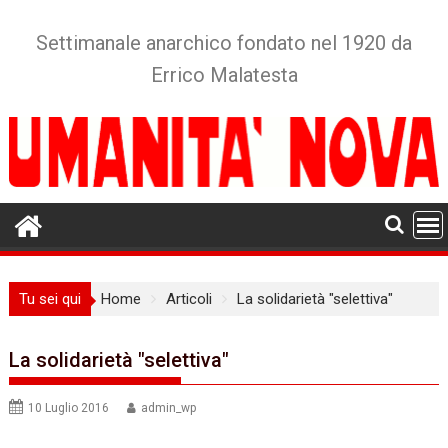
Skip
to
Settimanale anarchico fondato nel 1920 da
content
Errico Malatesta
Tu sei qui
Home
Articoli
La solidarietà "selettiva"
La solidarietà "selettiva"
10 Luglio 2016
admin_wp