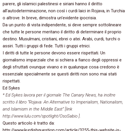
parere,‭ ‬gli islamici palestinesi e siriani hanno il diritto
all’autodeterminazione,‭ ‬non così i curdi laici in Rojava,‭ ‬in Turchia
o altrove.‭ ‬In breve,‭ ‬dimostra un’evidente ipocrisia.
Da un punto di vista indipendente,‭ ‬si deve sempre sottolineare
che tutte le persone meritano il diritto di determinare il proprio
destino.‭ ‬Musulmani,‭ ‬cristiani,‭ ‬ebrei o atei.‭ ‬Arabi,‭ ‬curdi,‭ ‬turchi o
assiri.‭ ‬Tutti i gruppi di fede.‭ ‬Tutti i gruppi etnici.
I diritti di tutte le persone devono essere rispettati.‭ ‬Un
giornalismo imparziale che si schiera a fianco degli oppressi e
degli sfruttati ovunque vivano e in qualunque cosa credono è
essenziale specialmente se questi diritti non sono mai stati
rispettati.
‬Ed Sykes‭
‭* ‬Ed Sykes lavora per il giornale The Canary News,‭ ‬ha inoltre
scritto il libro‭ “‬Rojava:‭ ‬An Alternative to Imperialism,‭ ‬Nationalism,‭
‬and Islamism in the Middle East‭” [‬link‭
‬http://www.lulu.com/spotlight/OsoSabio ].
Questo articolo è tratto da:
http://www.kurdishquestion.com/article/3255-this-website-is-