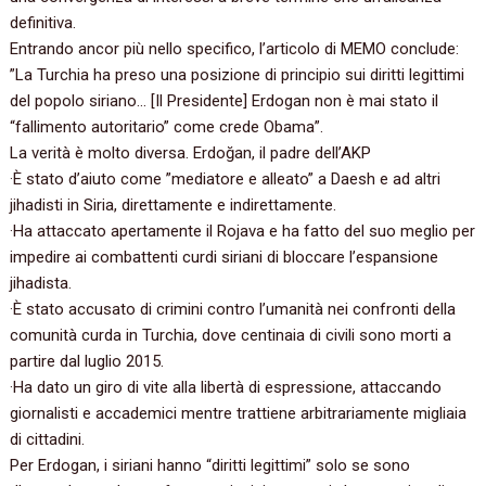
definitiva.
Entrando ancor più nello specifico,‭ ‬l’articolo di MEMO conclude:
‭”‬La Turchia ha preso una posizione di principio sui diritti legittimi
del popolo siriano…‭ [‬Il Presidente‭] ‬Erdogan non è mai stato il‭
“‬fallimento autoritario‭” ‬come crede Obama‭”‬.
La verità è molto diversa.‭ ‬Erdoğan,‭ ‬il padre dell’AKP‭
·È stato d’aiuto come ‭”‬mediatore e alleato‭” ‬a Daesh e ad altri
jihadisti in Siria,‭ ‬direttamente e indirettamente.
‭·‬Ha attaccato apertamente il Rojava e ha fatto del suo meglio per
impedire ai combattenti curdi siriani di bloccare l’espansione
jihadista.
‭·‬È stato accusato di crimini contro l’umanità nei confronti della
comunità curda in Turchia,‭ ‬dove centinaia di civili sono morti a
partire dal luglio‭ ‬2015.
‭·‬Ha dato un giro di vite alla libertà di espressione,‭ ‬attaccando
giornalisti e accademici mentre trattiene arbitrariamente migliaia
di cittadini.
Per Erdogan,‭ ‬i siriani hanno‭ “‬diritti legittimi‭”‬ solo se sono