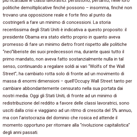
più ricattabili le classi lavoratrici: persistono, pertanto, nelle loro
politiche demoltiplicative finché possono – insomma, finché non
trovano una opposizione reale e forte fino al punto da
costringerli a fare un minimo di concessioni. La storia
recentissima degli Stati Uniti è indicativa a questo proposito: il
presidente Obama era stato eletto proprio in quanto aveva
promesso di fare un minimo dietro front rispetto alle politiche
“neo”liberiste dei suoi predecessori ma, durante quasi tutto il
primo mandato, non aveva fatto sostanzialmente nulla in tal
senso, continuando a regalare soldi ai vari “Wolfs of the Wall
Street”; ha cambiato rotta solo di fronte ad un movimento di
massa di enormi dimensioni – quell’Occupy Wall Street tanto per
cambiare abbondantemente censurato nella sua portata dai
nostri media. Oggi gli Stati Uniti, di fronte ad un minimo di
redistribuzione del reddito a favore delle classi lavoratrici, sono
usciti dalla crisi e viaggiano ad un ritmo di crescita del 5% annuo,
ma con l’aristocrazia del dominio che rosica ed attende il
momento opportuno per ritornare alla “rivoluzione capitalistica”
degli anni passati.