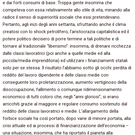
e dai forti consumi di base. Troppa gente insomma che
competeva con essa relativamente allo stile di vita, minando alla
radice il senso di superiorità sociale che essi pretendevano.
Pertanto, agli inizi degli anni settanta, sfruttando anche il clima
creatosi con lo shock petrolifero, l’aristocrazia capitalistica ed il
potere politico decisero di porre termine a tali politiche e di
tornare al tradizionale “liberismo”: insomma, di drenare ricchezza
dalle classi lavoratrici (poi anche a quelle medie ed alla
piccola/media imprenditoria) ed utilizzare i finanziamenti statali
solo per se stessa. Il risultato l’abbiamo sotto gli occhi: perdita di
reddito del lavoro dipendente e delle classi medie con
conseguente loro proletarizzazione, aumento vertiginoso della
disoccupazione, fallimento o comunque ridimensionamento
economico di tutti coloro che, negli “anni gloriosi”, si erano
arricchiti grazie al maggiore e regolare consumo sostenuto dal
reddito delle classi lavoratrici e medie. L’allargamento della
forbice sociale ha così portato, dopo varie di minore portata, alla
crisi attuale ed ai processi di finanziarizzazione dell’economia –
una situazione, insomma, che ha riportato il pianeta alla