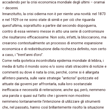
accadendo per la crisi economica mondiale degli ultimi – oramai
– decenni.
Innanzitutto, la crisi odierna non è per niente una novità: nel 1873
e nel 1929 ce ne sono state di simili e per ciò che riguarda
quest’ultima, soprattutto a partire dal secondo dopoguerra,
contro di essa vennero messe in atto una serie di contromisure
che risultarono efficacissime. Non solo, infatti, la bloccarono, ma
crearono contestualmente un processo di enorme espansione
economica e di redistribuzione della ricchezza definito, non certo
a caso, i “trent’anni d’oro”.
Come nella ipotetica incontrollata epidemia mondiale di lebbra, i
media di tutto il mondo sono e/o sono stati stracolmi di notizie e
commenti su dove è nata la crisi, perché, come si è allargata
all’intero pianeta, sulle varie strategie “anticrisi” ipotizzate ed
attuate dai governi per affrontarla, sulla loro sostanziale
inefficacia e necessità di reiterazione; anche qui, però, nemmeno
una parola o quasi sul fatto che i governi non mostrino
nemmeno lontanamente l’intenzione di utilizzare gli strumenti
che, nel passato, hanno così brillantemente risolto la situazione