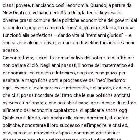
classi povere, rilanciando così l’economia. Quando, a partire dal
New Deal roosveltiano negli Stati Uniti, la teoria keynesiana
divenne prassi comune delle politiche economiche dei governi dal
secondo dopoguerra a circa la metà degli anni settanta, la cosa
funzionò alla perfezione – dando vita ai “trent’anni gloriosi” – e
non si vede alcun motivo per cui non dovrebbe funzionare anche
adesso.
Ciononostante, il circuito comunicativo del potere fa di tutto per
non parlare di ciò. Negli anni passati, il nome del matematico ed
economista inglese era citatissimo, sia pure in negativo, per
esaltare le magnifiche sorti e progressive del “neo”liberismo:
oggi, invece, si evita persino di nomimarlo, nel timore, evidente,
che ci si possa ricordare del fatto che le sue politiche anticrisi
avevano funzionato e che sarebbe il caso, se si decide di restare
all’interno dell’economia capitalistica, di applicarle anche oggi.
Quale era il difetto, agli occhi delle classi dominanti, di queste
politiche, nonostante il loro successo nell’impedire le crisi ed,
anzi, creare un notevole sviluppo economico con tassi di