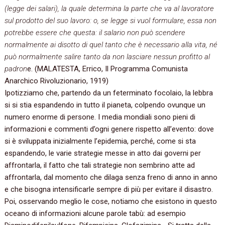
(legge dei salari), la quale determina la parte che va al lavoratore
sul prodotto del suo lavoro: o, se legge si vuol formulare, essa non
potrebbe essere che questa: il salario non può scendere
normalmente ai disotto di quel tanto che è necessario alla vita, né
può normalmente salire tanto da non lasciare nessun profitto al
padron
e. (MALATESTA, Errico, Il Programma Comunista
Anarchico Rivoluzionario, 1919)
Ipotizziamo che, partendo da un feterminato focolaio, la lebbra
si si stia espandendo in tutto il pianeta, colpendo ovunque un
numero enorme di persone. I media mondiali sono pieni di
informazioni e commenti d’ogni genere rispetto all’evento: dove
si è sviluppata inizialmente l’epidemia, perché, come si sta
espandendo, le varie strategie messe in atto dai governi per
affrontarla, il fatto che tali strategie non sembrino atte ad
affrontarla, dal momento che dilaga senza freno di anno in anno
e che bisogna intensificarle sempre di più per evitare il disastro.
Poi, osservando meglio le cose, notiamo che esistono in questo
oceano di informazioni alcune parole tabù: ad esempio