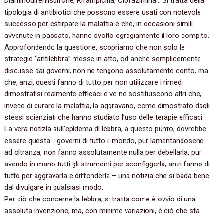
Diaminodifenilsulfone, Rifampicina, Clofazimina… Si tratta della
tipologia di antibiotici che possono essere usati con notevole
successo per estirpare la malattia e che, in occasioni simili
avvenute in passato, hanno svolto egregiamente il loro compito.
Approfondendo la questione, scopriamo che non solo le
strategie “antilebbra” messe in atto, od anche semplicemente
discusse dai governi, non ne tengono assolutamente conto, ma
che, anzi, questi fanno di tutto per non utilizzare i rimedi
dimostratisi realmente efficaci e ve ne sostituiscono altri che,
invece di curare la malattia, la aggravano, come dimostrato dagli
stessi scienziati che hanno studiato l’uso delle terapie efficaci.
La vera notizia sull’epidema di lebbra, a questo punto, dovrebbe
essere questa: i governi di tutto il mondo, pur lamentandosene
ad oltranza, non fanno assolutamente nulla per debellarla, pur
avendo in mano tutti gli strumenti per sconfiggerla, anzi fanno di
tutto per aggravarla e diffonderla – una notizia che si bada bene
dal divulgare in qualsiasi modo.
Per ciò che concerne la lebbra, si tratta come è ovvio di una
assoluta invenzione; ma, con minime variazioni, è ciò che sta