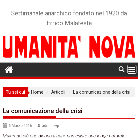
Skip
to
Settimanale anarchico fondato nel 1920 da
content
Errico Malatesta
Tu sei qui
Home
Articoli
La comunicazione della crisi
La comunicazione della crisi
6 Marzo 2016
admin_wp
Malgrado ciò che dicono alcuni, non esiste una legge naturale