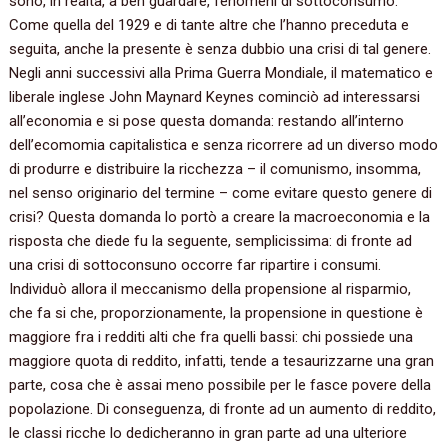
sono, in realtà, a ben guardare, fenomeni di sottoconsumo.
Come quella del 1929 e di tante altre che l’hanno preceduta e
seguita, anche la presente è senza dubbio una crisi di tal genere.
Negli anni successivi alla Prima Guerra Mondiale, il matematico e
liberale inglese John Maynard Keynes cominciò ad interessarsi
all’economia e si pose questa domanda: restando all’interno
dell’ecomomia capitalistica e senza ricorrere ad un diverso modo
di produrre e distribuire la ricchezza – il comunismo, insomma,
nel senso originario del termine – come evitare questo genere di
crisi? Questa domanda lo portò a creare la macroeconomia e la
risposta che diede fu la seguente, semplicissima: di fronte ad
una crisi di sottoconsuno occorre far ripartire i consumi.
Individuò allora il meccanismo della propensione al risparmio,
che fa si che, proporzionamente, la propensione in questione è
maggiore fra i redditi alti che fra quelli bassi: chi possiede una
maggiore quota di reddito, infatti, tende a tesaurizzarne una gran
parte, cosa che è assai meno possibile per le fasce povere della
popolazione. Di conseguenza, di fronte ad un aumento di reddito,
le classi ricche lo dedicheranno in gran parte ad una ulteriore