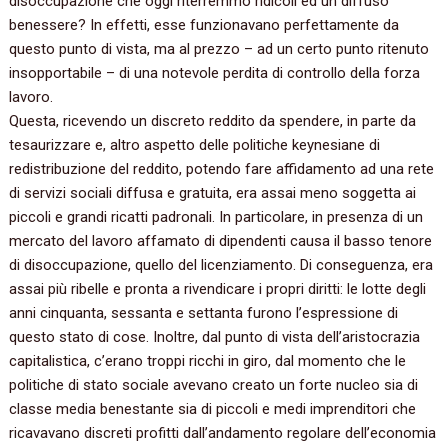
disoccupazione che oggi riterremmo ridicoli ed un diffuso
benessere? In effetti, esse funzionavano perfettamente da
questo punto di vista, ma al prezzo – ad un certo punto ritenuto
insopportabile – di una notevole perdita di controllo della forza
lavoro.
Questa, ricevendo un discreto reddito da spendere, in parte da
tesaurizzare e, altro aspetto delle politiche keynesiane di
redistribuzione del reddito, potendo fare affidamento ad una rete
di servizi sociali diffusa e gratuita, era assai meno soggetta ai
piccoli e grandi ricatti padronali. In particolare, in presenza di un
mercato del lavoro affamato di dipendenti causa il basso tenore
di disoccupazione, quello del licenziamento. Di conseguenza, era
assai più ribelle e pronta a rivendicare i propri diritti: le lotte degli
anni cinquanta, sessanta e settanta furono l’espressione di
questo stato di cose. Inoltre, dal punto di vista dell’aristocrazia
capitalistica, c’erano troppi ricchi in giro, dal momento che le
politiche di stato sociale avevano creato un forte nucleo sia di
classe media benestante sia di piccoli e medi imprenditori che
ricavavano discreti profitti dall’andamento regolare dell’economia