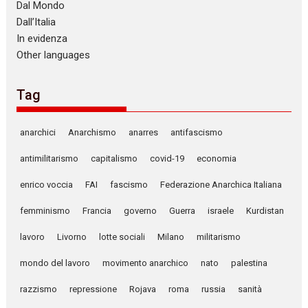
Dal Mondo
Dall’Italia
In evidenza
Other languages
Tag
anarchici
Anarchismo
anarres
antifascismo
antimilitarismo
capitalismo
covid-19
economia
enrico voccia
FAI
fascismo
Federazione Anarchica Italiana
femminismo
Francia
governo
Guerra
israele
Kurdistan
lavoro
Livorno
lotte sociali
Milano
militarismo
mondo del lavoro
movimento anarchico
nato
palestina
razzismo
repressione
Rojava
roma
russia
sanità