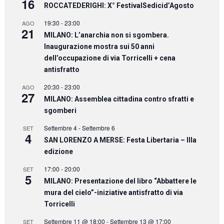
16
ROCCATEDERIGHI: X° FestivalSedicid’Agosto
19:30
-
23:00
AGO
21
MILANO: L’anarchia non si sgombera.
Inaugurazione mostra sui 50 anni
dell’occupazione di via Torricelli + cena
antisfratto
20:30
-
23:00
AGO
27
MILANO: Assemblea cittadina contro sfratti e
sgomberi
Settembre 4
-
Settembre 6
SET
4
SAN LORENZO A MERSE: Festa Libertaria – IIIa
edizione
17:00
-
20:00
SET
5
MILANO: Presentazione del libro “Abbattere le
mura del cielo”-iniziative antisfratto di via
Torricelli
Settembre 11 @ 18:00
-
Settembre 13 @ 17:00
SET