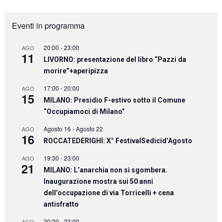
Eventi in programma
20:00
-
23:00
AGO
11
LIVORNO: presentazione del libro “Pazzi da
morire”+aperipizza
17:00
-
20:00
AGO
15
MILANO: Presidio F-estivo sotto il Comune
“Occupiamoci di Milano”
Agosto 16
-
Agosto 22
AGO
16
ROCCATEDERIGHI: X° FestivalSedicid’Agosto
19:30
-
23:00
AGO
21
MILANO: L’anarchia non si sgombera.
Inaugurazione mostra sui 50 anni
dell’occupazione di via Torricelli + cena
antisfratto
20:30
-
23:00
AGO