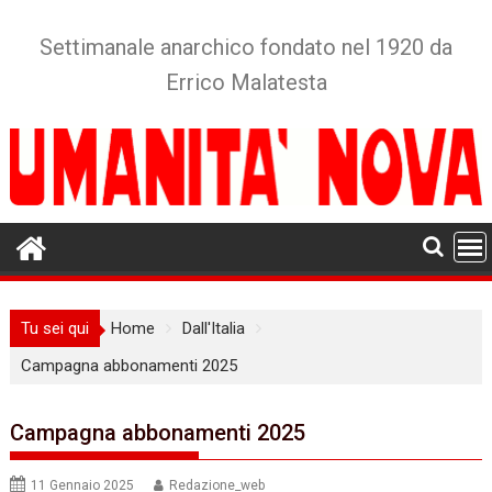
Skip
to
Settimanale anarchico fondato nel 1920 da
content
Errico Malatesta
Tu sei qui
Home
Dall'Italia
Campagna abbonamenti 2025
Campagna abbonamenti 2025
11 Gennaio 2025
Redazione_web