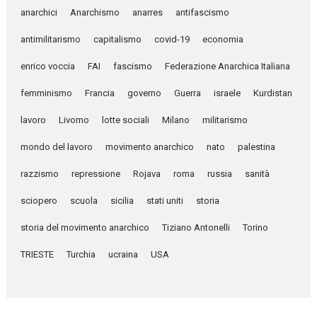
anarchici
Anarchismo
anarres
antifascismo
antimilitarismo
capitalismo
covid-19
economia
enrico voccia
FAI
fascismo
Federazione Anarchica Italiana
femminismo
Francia
governo
Guerra
israele
Kurdistan
lavoro
Livorno
lotte sociali
Milano
militarismo
mondo del lavoro
movimento anarchico
nato
palestina
razzismo
repressione
Rojava
roma
russia
sanità
sciopero
scuola
sicilia
stati uniti
storia
storia del movimento anarchico
Tiziano Antonelli
Torino
TRIESTE
Turchia
ucraina
USA