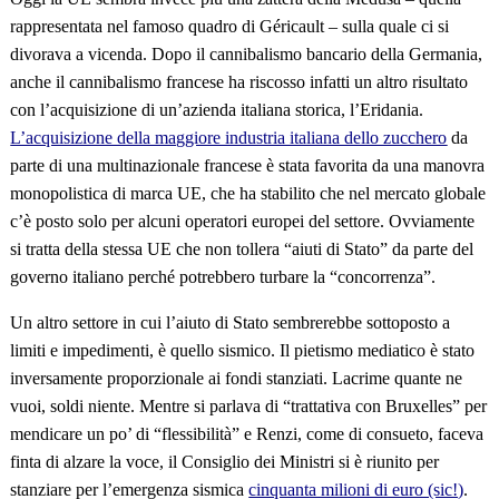
rappresentata nel famoso quadro di Géricault – sulla quale ci si
divorava a vicenda. Dopo il cannibalismo bancario della Germania,
anche il cannibalismo francese ha riscosso infatti un altro risultato
con l’acquisizione di un’azienda italiana storica, l’Eridania.
L’acquisizione della maggiore industria italiana dello zucchero
da
parte di una multinazionale francese è stata favorita da una manovra
monopolistica di marca UE, che ha stabilito che nel mercato globale
c’è posto solo per alcuni operatori europei del settore. Ovviamente
si tratta della stessa UE che non tollera “aiuti di Stato” da parte del
governo italiano perché potrebbero turbare la “concorrenza”.
Un altro settore in cui l’aiuto di Stato sembrerebbe sottoposto a
limiti e impedimenti, è quello sismico. Il pietismo mediatico è stato
inversamente proporzionale ai fondi stanziati. Lacrime quante ne
vuoi, soldi niente. Mentre si parlava di “trattativa con Bruxelles” per
mendicare un po’ di “flessibilità” e Renzi, come di consueto, faceva
finta di alzare la voce, il Consiglio dei Ministri si è riunito per
stanziare per l’emergenza sismica
cinquanta milioni di euro (sic!)
.