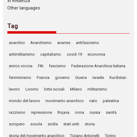
In evidenza
Other languages
Tag
anarchici
Anarchismo
anarres
antifascismo
antimilitarismo
capitalismo
covid-19
economia
enrico voccia
FAI
fascismo
Federazione Anarchica Italiana
femminismo
Francia
governo
Guerra
israele
Kurdistan
lavoro
Livorno
lotte sociali
Milano
militarismo
mondo del lavoro
movimento anarchico
nato
palestina
razzismo
repressione
Rojava
roma
russia
sanità
sciopero
scuola
sicilia
stati uniti
storia
storia del movimento anarchico
Tiziano Antonelli
Torino