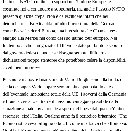
La tutela NATO continua a supportare l’Unione Europea e
costringe noi a continuare a sopportarla, ma anche l’assetto NATO
presenta qualche crepa. Non è da escludere infatti che nel
determinare la Brexit abbia influito l’investitura della Germania
come Paese leader d’Europa, una investitura che Obama aveva
elargito alla Merkel nel corso del suo ultimo tour europeo. Nel
frattempo anche il negoziato TTIP viene dato per fallito e sepolto
dal governo tedesco, anche se bisogna sempre diffidare di
dichiarazioni troppo stentoree che potrebbero celare la disponibilità
a cedimenti improvvisi.
Persino le manovre finanziarie di Mario Draghi sono alla frutta, e la
stella del super-Mario appare sempre più appannata. In attesa
dell’eventuale implosione totale della UE, i governi della Germania
e Francia cercano di trarre il massimo vantaggio possibile dalla
situazione attuale, ovviamente a spese del Paese dal quale c’è più da
spremere, cioè l’Italia. Qualche anno fa il periodico britannico “The
Economist” aveva raffigurato la UE come una barca che affondava.
Oggi la UE sembra invece più una zattera della Medusa – quella