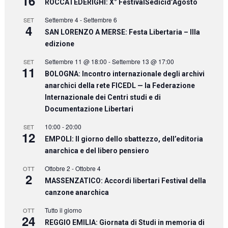
16
ROCCATEDERIGHI: X° FestivalSedicid’Agosto
Settembre 4
-
Settembre 6
SET
4
SAN LORENZO A MERSE: Festa Libertaria – IIIa
edizione
Settembre 11 @ 18:00
-
Settembre 13 @ 17:00
SET
11
BOLOGNA: Incontro internazionale degli archivi
anarchici della rete FICEDL — la Federazione
Internazionale dei Centri studi e di
Documentazione Libertari
10:00
-
20:00
SET
12
EMPOLI: Il giorno dello sbattezzo, dell’editoria
anarchica e del libero pensiero
Ottobre 2
-
Ottobre 4
OTT
2
MASSENZATICO: Accordi libertari Festival della
canzone anarchica
Tutto il giorno
OTT
24
REGGIO EMILIA: Giornata di Studi in memoria di