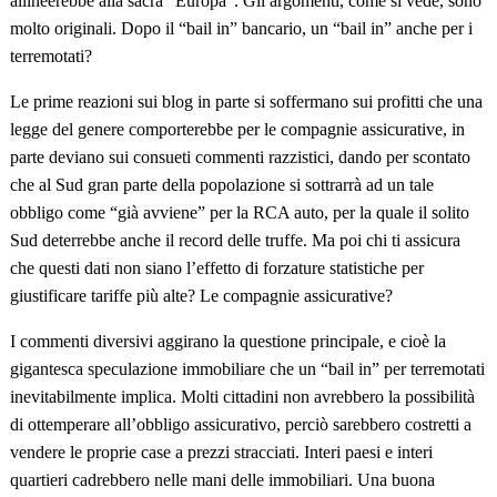
allineerebbe alla sacra “Europa”. Gli argomenti, come si vede, sono
molto originali. Dopo il “bail in” bancario, un “bail in” anche per i
terremotati?
Le prime reazioni sui blog in parte si soffermano sui profitti che una
legge del genere comporterebbe per le compagnie assicurative, in
parte deviano sui consueti commenti razzistici, dando per scontato
che al Sud gran parte della popolazione si sottrarrà ad un tale
obbligo come “già avviene” per la RCA auto, per la quale il solito
Sud deterrebbe anche il record delle truffe. Ma poi chi ti assicura
che questi dati non siano l’effetto di forzature statistiche per
giustificare tariffe più alte? Le compagnie assicurative?
I commenti diversivi aggirano la questione principale, e cioè la
gigantesca speculazione immobiliare che un “bail in” per terremotati
inevitabilmente implica. Molti cittadini non avrebbero la possibilità
di ottemperare all’obbligo assicurativo, perciò sarebbero costretti a
vendere le proprie case a prezzi stracciati. Interi paesi e interi
quartieri cadrebbero nelle mani delle immobiliari. Una buona