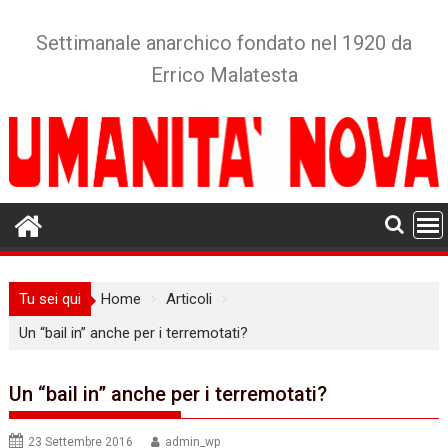
Skip
to
Settimanale anarchico fondato nel 1920 da
content
Errico Malatesta
Tu sei qui
Home
Articoli
Un “bail in” anche per i terremotati?
Un “bail in” anche per i terremotati?
23 Settembre 2016
admin_wp