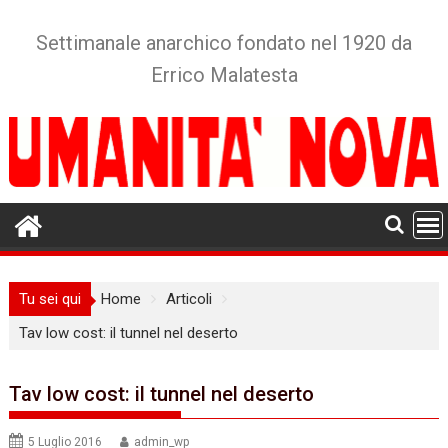
Skip
to
Settimanale anarchico fondato nel 1920 da
content
Errico Malatesta
Tu sei qui
Home
Articoli
Tav low cost: il tunnel nel deserto
Tav low cost: il tunnel nel deserto
5 Luglio 2016
admin_wp