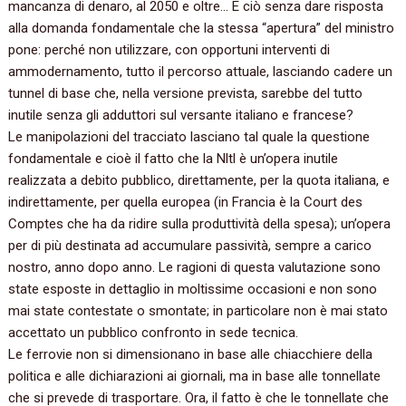
mancanza di denaro, al 2050 e oltre… E ciò senza dare risposta
alla domanda fondamentale che la stessa “apertura” del ministro
pone: perché non utilizzare, con opportuni interventi di
ammodernamento, tutto il percorso attuale, lasciando cadere un
tunnel di base che, nella versione prevista, sarebbe del tutto
inutile senza gli adduttori sul versante italiano e francese?
Le manipolazioni del tracciato lasciano tal quale la questione
fondamentale e cioè il fatto che la Nltl è un’opera inutile
realizzata a debito pubblico, direttamente, per la quota italiana, e
indirettamente, per quella europea (in Francia è la Court des
Comptes che ha da ridire sulla produttività della spesa); un’opera
per di più destinata ad accumulare passività, sempre a carico
nostro, anno dopo anno. Le ragioni di questa valutazione sono
state esposte in dettaglio in moltissime occasioni e non sono
mai state contestate o smontate; in particolare non è mai stato
accettato un pubblico confronto in sede tecnica.
Le ferrovie non si dimensionano in base alle chiacchiere della
politica e alle dichiarazioni ai giornali, ma in base alle tonnellate
che si prevede di trasportare. Ora, il fatto è che le tonnellate che