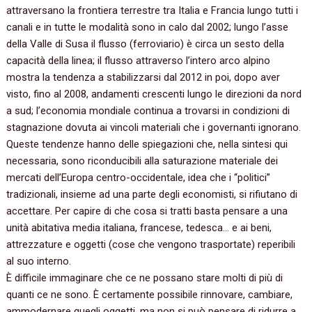
attraversano la frontiera terrestre tra Italia e Francia lungo tutti i
canali e in tutte le modalità sono in calo dal 2002; lungo l’asse
della Valle di Susa il flusso (ferroviario) è circa un sesto della
capacità della linea; il flusso attraverso l’intero arco alpino
mostra la tendenza a stabilizzarsi dal 2012 in poi, dopo aver
visto, fino al 2008, andamenti crescenti lungo le direzioni da nord
a sud; l’economia mondiale continua a trovarsi in condizioni di
stagnazione dovuta ai vincoli materiali che i governanti ignorano.
Queste tendenze hanno delle spiegazioni che, nella sintesi qui
necessaria, sono riconducibili alla saturazione materiale dei
mercati dell’Europa centro-occidentale, idea che i “politici”
tradizionali, insieme ad una parte degli economisti, si rifiutano di
accettare. Per capire di che cosa si tratti basta pensare a una
unità abitativa media italiana, francese, tedesca… e ai beni,
attrezzature e oggetti (cose che vengono trasportate) reperibili
al suo interno.
È difficile immaginare che ce ne possano stare molti di più di
quanti ce ne sono. È certamente possibile rinnovare, cambiare,
ammodernare quegli oggetti, ma non si può pensare di ridurre a