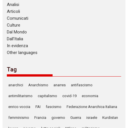
Analisi
Articoli
Comunicati
Culture
Dal Mondo
Dall’Italia
In evidenza
Other languages
Tag
anarchici
Anarchismo
anarres
antifascismo
antimilitarismo
capitalismo
covid-19
economia
enrico voccia
FAI
fascismo
Federazione Anarchica Italiana
femminismo
Francia
governo
Guerra
israele
Kurdistan