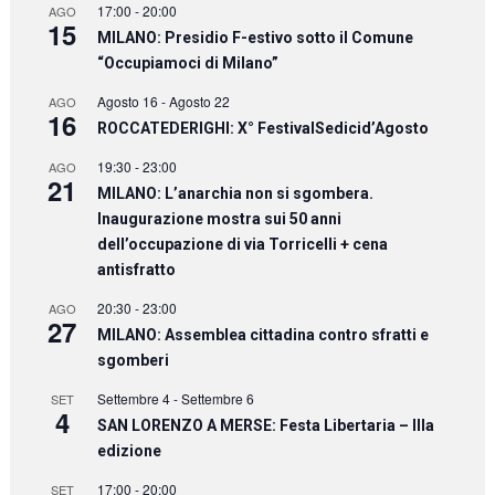
17:00
-
20:00
AGO
15
MILANO: Presidio F-estivo sotto il Comune
“Occupiamoci di Milano”
Agosto 16
-
Agosto 22
AGO
16
ROCCATEDERIGHI: X° FestivalSedicid’Agosto
19:30
-
23:00
AGO
21
MILANO: L’anarchia non si sgombera.
Inaugurazione mostra sui 50 anni
dell’occupazione di via Torricelli + cena
antisfratto
20:30
-
23:00
AGO
27
MILANO: Assemblea cittadina contro sfratti e
sgomberi
Settembre 4
-
Settembre 6
SET
4
SAN LORENZO A MERSE: Festa Libertaria – IIIa
edizione
17:00
-
20:00
SET