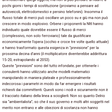
pochi giorni i tempi di sostituzione (proviamo a pensare ad
autoveicoli, elettrodomestici e persino telefonini). Insomma il
flusso totale di merci può oscillare un poco su e giù ma non può
crescere in modo esplosivo. Orbene i proponenti la Nltl hanno
individuato quale dovrebbe essere il flusso di merci
(complessivo, non solo ferroviario) tale da giustificare
economicamente l’opera (occhio e croce tre volte quello attuale)
e hanno trasformato questa esigenza in “previsione” per la
prossima decina d’anni (il moltiplicatore diventerebbe addirittura
15-20, estrapolando al 2053).
Queste “previsioni” sono del tutto infondate; per ottenerle i
consulenti hanno utilizzato anche modelli matematici
manipolando in maniera plateale e professionalmente
indecorosa i parametri in modo da far emergere i risultati
richiesti dai committenti. Questi sono i nodi e sicuramente non è
il tracciato italiano della linea a scioglierli. Non so quanto Delrio
sia “ambientalista”; so che il suo governo e molti altri soggetti nel
merito non entrano e alle obiezioni di sostanza non hanno