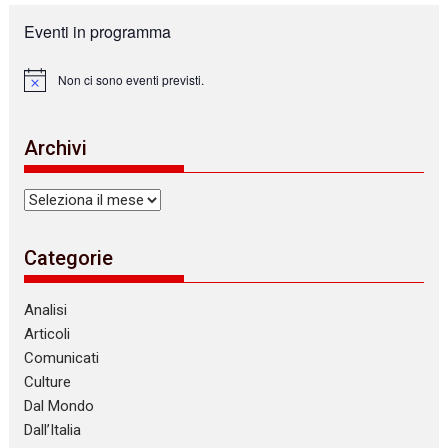
Eventi in programma
Non ci sono eventi previsti.
N
o
t
i
Archivi
c
e
Archivi
Categorie
Analisi
Articoli
Comunicati
Culture
Dal Mondo
Dall’Italia