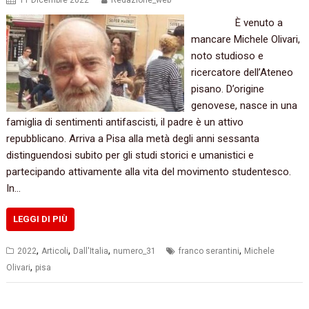
11 Dicembre 2022
Redazione_web
È venuto a
mancare Michele Olivari,
noto studioso e
ricercatore dell’Ateneo
pisano. D’origine
genovese, nasce in una
famiglia di sentimenti antifascisti, il padre è un attivo
repubblicano. Arriva a Pisa alla metà degli anni sessanta
distinguendosi subito per gli studi storici e umanistici e
partecipando attivamente alla vita del movimento studentesco.
In…
LEGGI DI PIÙ
,
,
,
,
2022
Articoli
Dall'Italia
numero_31
franco serantini
Michele
,
Olivari
pisa