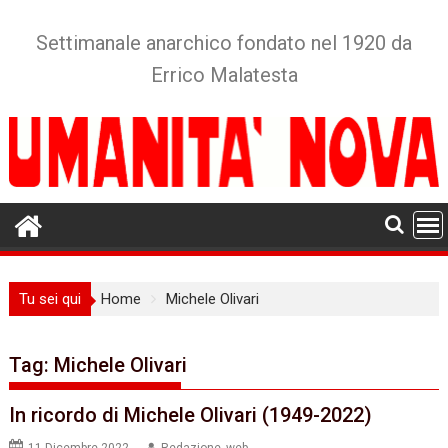
Skip
to
Settimanale anarchico fondato nel 1920 da
content
Errico Malatesta
Tu sei qui
Home
Michele Olivari
Tag:
Michele Olivari
In ricordo di Michele Olivari (1949-2022)