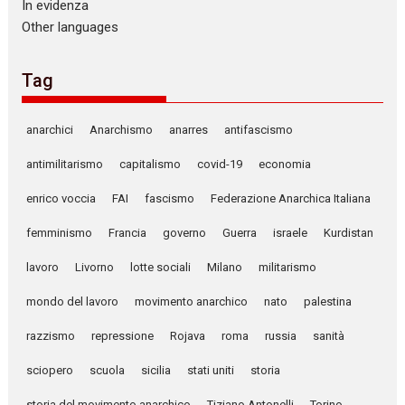
In evidenza
Other languages
Tag
anarchici
Anarchismo
anarres
antifascismo
antimilitarismo
capitalismo
covid-19
economia
enrico voccia
FAI
fascismo
Federazione Anarchica Italiana
femminismo
Francia
governo
Guerra
israele
Kurdistan
lavoro
Livorno
lotte sociali
Milano
militarismo
mondo del lavoro
movimento anarchico
nato
palestina
razzismo
repressione
Rojava
roma
russia
sanità
sciopero
scuola
sicilia
stati uniti
storia
storia del movimento anarchico
Tiziano Antonelli
Torino