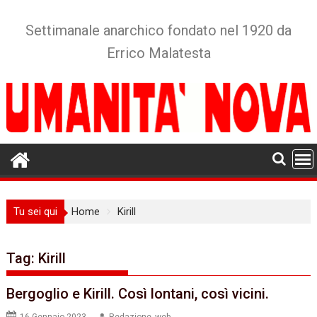
Skip
to
Settimanale anarchico fondato nel 1920 da
content
Errico Malatesta
Tu sei qui
Home
Kirill
Tag:
Kirill
Bergoglio e Kirill. Così lontani, così vicini.