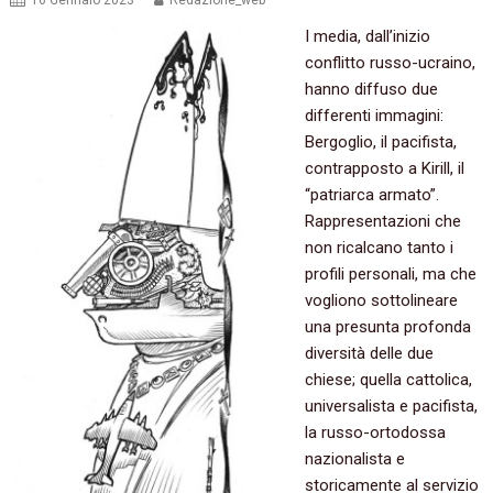
16 Gennaio 2023
Redazione_web
I media, dall’inizio
conflitto russo-ucraino,
hanno diffuso due
differenti immagini:
Bergoglio, il pacifista,
contrapposto a Kirill, il
“patriarca armato”.
Rappresentazioni che
non ricalcano tanto i
profili personali, ma che
vogliono sottolineare
una presunta profonda
diversità delle due
chiese; quella cattolica,
universalista e pacifista,
la russo-ortodossa
nazionalista e
storicamente al servizio