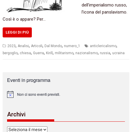
dell’imperialismo russo,
l’icona del panslavismo.
Così è o appare? Per…
LEGGI DI PIÙ
,
,
,
,
,
2023
Analisi
Articoli
Dal Mondo
numero_1
anticlericalismo
,
,
,
,
,
,
,
bergoglio
chiesa
Guerra
Kirill
militarismo
nazionalismo
russia
ucraina
Eventi in programma
Non ci sono eventi previsti.
N
o
t
i
Archivi
c
e
Archivi