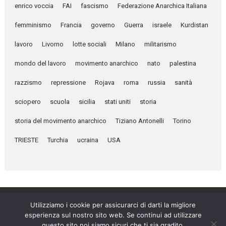
enrico voccia
FAI
fascismo
Federazione Anarchica Italiana
femminismo
Francia
governo
Guerra
israele
Kurdistan
lavoro
Livorno
lotte sociali
Milano
militarismo
mondo del lavoro
movimento anarchico
nato
palestina
razzismo
repressione
Rojava
roma
russia
sanità
sciopero
scuola
sicilia
stati uniti
storia
storia del movimento anarchico
Tiziano Antonelli
Torino
TRIESTE
Turchia
ucraina
USA
Utilizziamo i cookie per assicurarci di darti la migliore
esperienza sul nostro sito web. Se continui ad utilizzare
Umanità Nova © 2026
questo sito noi siamo sicuri che ti sia gradito.