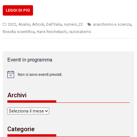
LEGGI DI PIÙ
,
,
,
,
,
2022
Analisi
Articoli
Dall'Italia
numero_22
anarchismo e scienza
,
,
filosofia scientifica
Hans Reichebach
razionalismo
Eventi in programma
Non ci sono eventi previsti.
N
o
t
i
Archivi
c
e
Archivi
Categorie