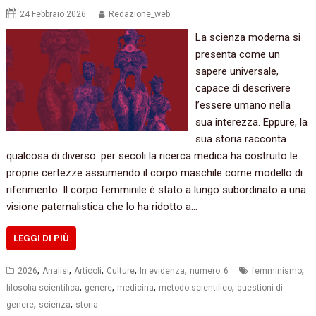
24 Febbraio 2026
Redazione_web
La scienza moderna si
presenta come un
sapere universale,
capace di descrivere
l’essere umano nella
sua interezza. Eppure, la
sua storia racconta
qualcosa di diverso: per secoli la ricerca medica ha costruito le
proprie certezze assumendo il corpo maschile come modello di
riferimento. Il corpo femminile è stato a lungo subordinato a una
visione paternalistica che lo ha ridotto a…
LEGGI DI PIÙ
,
,
,
,
,
,
2026
Analisi
Articoli
Culture
In evidenza
numero_6
femminismo
,
,
,
,
filosofia scientifica
genere
medicina
metodo scientifico
questioni di
,
,
genere
scienza
storia