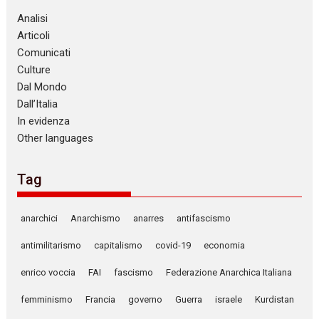
Analisi
Articoli
Comunicati
Culture
Dal Mondo
Dall’Italia
In evidenza
Other languages
Tag
anarchici
Anarchismo
anarres
antifascismo
antimilitarismo
capitalismo
covid-19
economia
enrico voccia
FAI
fascismo
Federazione Anarchica Italiana
femminismo
Francia
governo
Guerra
israele
Kurdistan