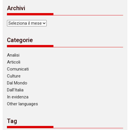
i
Archivi
c
e
Archivi
Categorie
Analisi
Articoli
Comunicati
Culture
Dal Mondo
Dall’Italia
In evidenza
Other languages
Tag