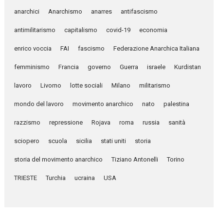
anarchici
Anarchismo
anarres
antifascismo
antimilitarismo
capitalismo
covid-19
economia
enrico voccia
FAI
fascismo
Federazione Anarchica Italiana
femminismo
Francia
governo
Guerra
israele
Kurdistan
lavoro
Livorno
lotte sociali
Milano
militarismo
mondo del lavoro
movimento anarchico
nato
palestina
razzismo
repressione
Rojava
roma
russia
sanità
sciopero
scuola
sicilia
stati uniti
storia
storia del movimento anarchico
Tiziano Antonelli
Torino
TRIESTE
Turchia
ucraina
USA