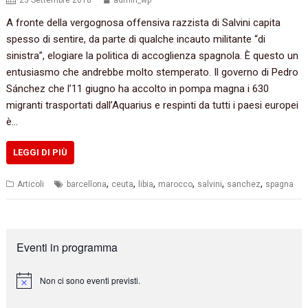
23 Settembre 2018
admin_wp
A fronte della vergognosa offensiva razzista di Salvini capita
spesso di sentire, da parte di qualche incauto militante “di
sinistra”, elogiare la politica di accoglienza spagnola. È questo un
entusiasmo che andrebbe molto stemperato. Il governo di Pedro
Sánchez che l’11 giugno ha accolto in pompa magna i 630
migranti trasportati dall’Aquarius e respinti da tutti i paesi europei
è…
LEGGI DI PIÙ
,
,
,
,
,
,
Articoli
barcellona
ceuta
libia
marocco
salvini
sanchez
spagna
Eventi in programma
Non ci sono eventi previsti.
N
o
t