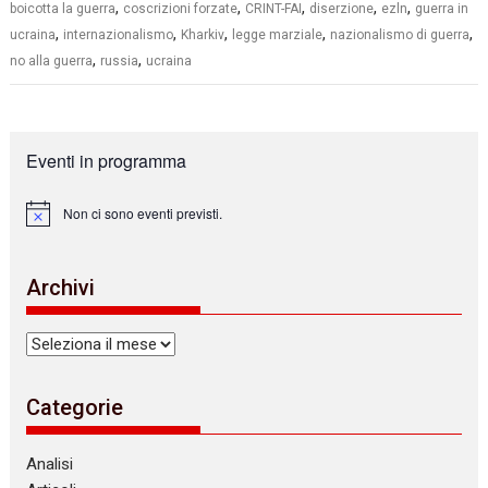
,
,
,
,
,
boicotta la guerra
coscrizioni forzate
CRINT-FAI
diserzione
ezln
guerra in
,
,
,
,
,
ucraina
internazionalismo
Kharkiv
legge marziale
nazionalismo di guerra
,
,
no alla guerra
russia
ucraina
Eventi in programma
Non ci sono eventi previsti.
N
o
t
i
Archivi
c
e
Archivi
Categorie
Analisi