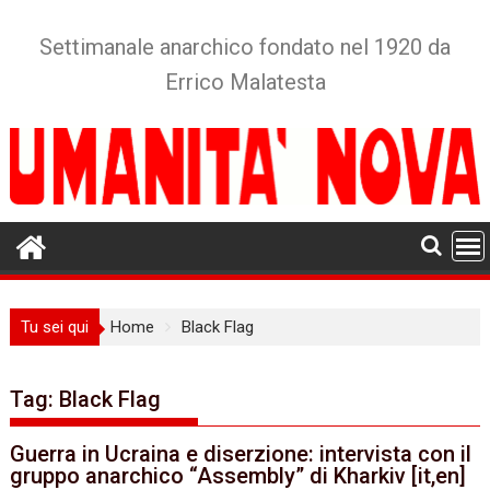
Skip
to
Settimanale anarchico fondato nel 1920 da
content
Errico Malatesta
Tu sei qui
Home
Black Flag
Tag:
Black Flag
Guerra in Ucraina e diserzione: intervista con il
gruppo anarchico “Assembly” di Kharkiv [it,en]