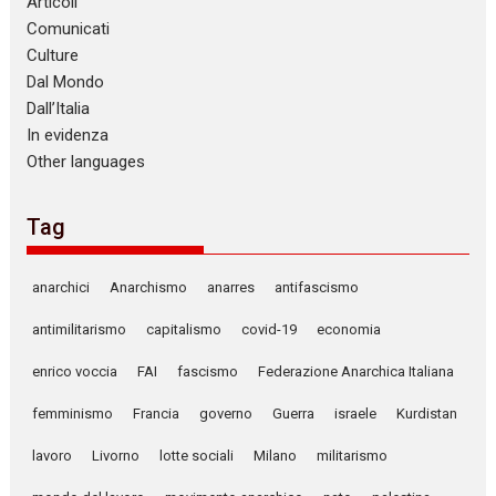
Articoli
Comunicati
Culture
Dal Mondo
Dall’Italia
In evidenza
Other languages
Tag
anarchici
Anarchismo
anarres
antifascismo
antimilitarismo
capitalismo
covid-19
economia
enrico voccia
FAI
fascismo
Federazione Anarchica Italiana
femminismo
Francia
governo
Guerra
israele
Kurdistan
lavoro
Livorno
lotte sociali
Milano
militarismo