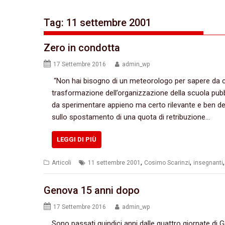
Tag:
11 settembre 2001
Zero in condotta
17 Settembre 2016
admin_wp
‭ “‬Non hai bisogno di un meteorologo per sapere da che
trasformazione dell’organizzazione della scuola pubbl
da sperimentare appieno ma certo rilevante e ben defin
‬sullo spostamento di una quota di retribuzione…
LEGGI DI PIÙ
,
,
Articoli
11 settembre 2001
Cosimo Scarinzi
insegnanti
Genova 15 anni dopo
17 Settembre 2016
admin_wp
Sono passati quindici anni dalle quattro giornate di Ge