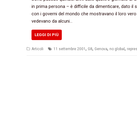
in prima persona‭ – ‬è difficile da dimenticare,‭ ‬dato i
‬con i governi del mondo che mostravano il loro vero v
vedevano da alcuni…
LEGGI DI PIÙ
,
,
,
,
Articoli
11 settembre 2001
G8
Genova
no global
repre