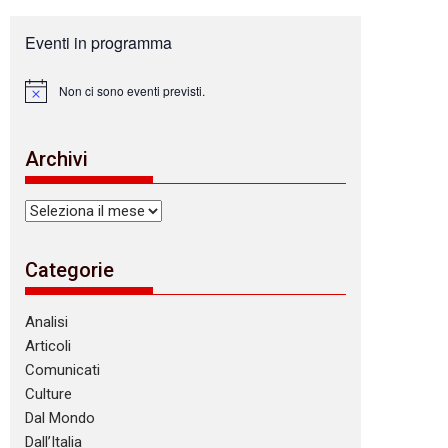
Eventi in programma
Non ci sono eventi previsti.
N
o
t
i
Archivi
c
e
Archivi
Categorie
Analisi
Articoli
Comunicati
Culture
Dal Mondo
Dall’Italia