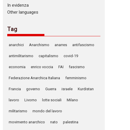
In evidenza
Other languages
Tag
anarchici
Anarchismo
anarres
antifascismo
antimilitarismo
capitalismo
covid-19
economia
enrico voccia
FAI
fascismo
Federazione Anarchica Italiana
femminismo
Francia
governo
Guerra
israele
Kurdistan
lavoro
Livorno
lotte sociali
Milano
militarismo
mondo del lavoro
movimento anarchico
nato
palestina