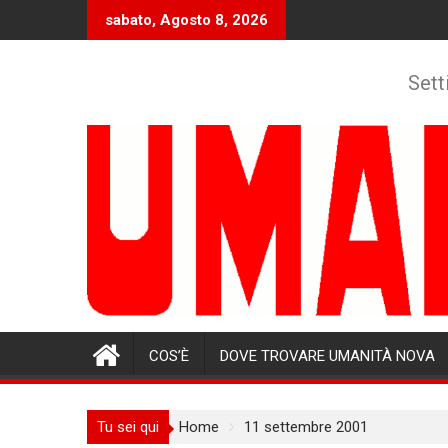
Skip
sabato, Agosto 8, 2026
to
content
Sett
COS’È
DOVE TROVARE UMANITÀ NOVA
Tu sei qui
Home
11 settembre 2001