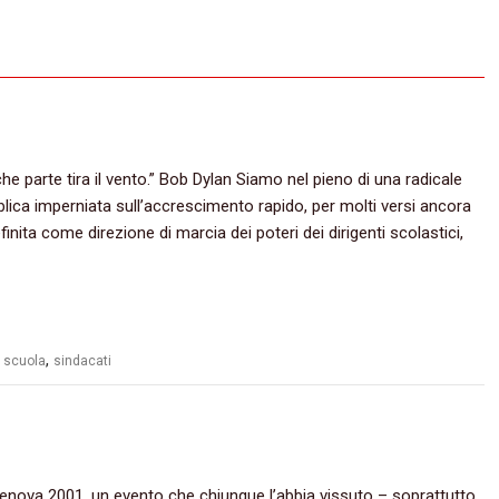
 parte tira il vento.‭” ‬Bob Dylan‭ Siamo nel pieno di una radicale
ica imperniata sull’accrescimento rapido,‭ ‬per molti versi ancora
ita come direzione di marcia dei poteri dei dirigenti scolastici,‭
,
,
scuola
sindacati
nova‭ ‬2001,‭ ‬un evento che chiunque l’abbia vissuto‭ – ‬soprattutto