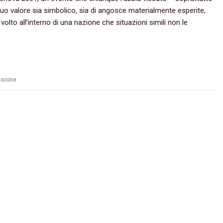
l suo valore sia simbolico,‭ ‬sia di angosce materialmente esperite,‭
olto all’interno di una nazione che situazioni simili non le
ssione