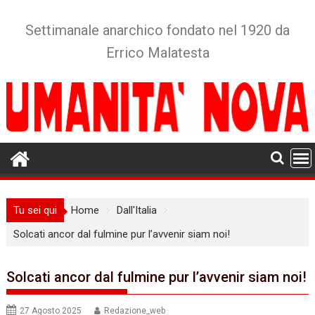
Skip
to
Settimanale anarchico fondato nel 1920 da
content
Errico Malatesta
Tu sei qui
Home
Dall'Italia
Solcati ancor dal fulmine pur l’avvenir siam noi!
Solcati ancor dal fulmine pur l’avvenir siam noi!
27 Agosto 2025
Redazione_web