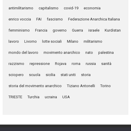
antimilitarismo
capitalismo
covid-19
economia
enrico voccia
FAI
fascismo
Federazione Anarchica Italiana
femminismo
Francia
governo
Guerra
israele
Kurdistan
lavoro
Livorno
lotte sociali
Milano
militarismo
mondo del lavoro
movimento anarchico
nato
palestina
razzismo
repressione
Rojava
roma
russia
sanità
sciopero
scuola
sicilia
stati uniti
storia
storia del movimento anarchico
Tiziano Antonelli
Torino
TRIESTE
Turchia
ucraina
USA