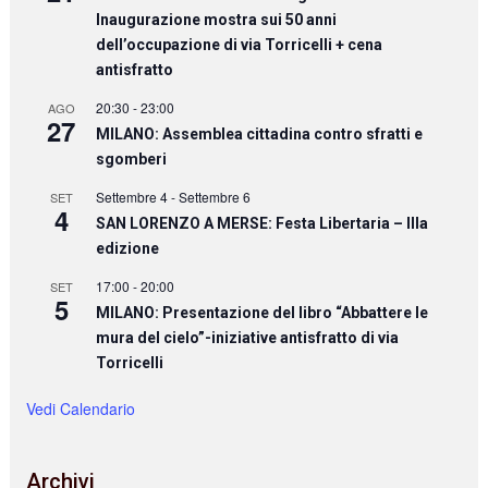
Inaugurazione mostra sui 50 anni
dell’occupazione di via Torricelli + cena
antisfratto
20:30
-
23:00
AGO
27
MILANO: Assemblea cittadina contro sfratti e
sgomberi
Settembre 4
-
Settembre 6
SET
4
SAN LORENZO A MERSE: Festa Libertaria – IIIa
edizione
17:00
-
20:00
SET
5
MILANO: Presentazione del libro “Abbattere le
mura del cielo”-iniziative antisfratto di via
Torricelli
Vedi Calendario
Archivi