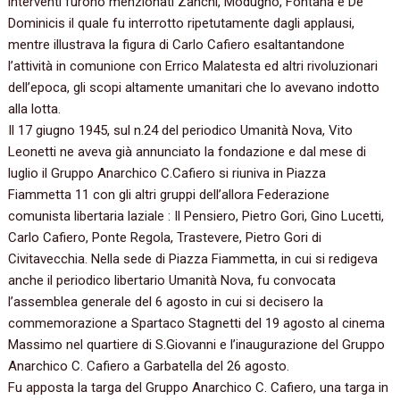
interventi furono menzionati Zanchi, Modugno, Fontana e De
Dominicis il quale fu interrotto ripetutamente dagli applausi,
mentre illustrava la figura di Carlo Cafiero esaltantandone
l’attività in comunione con Errico Malatesta ed altri rivoluzionari
dell’epoca, gli scopi altamente umanitari che lo avevano indotto
alla lotta.
Il 17 giugno 1945, sul n.24 del periodico Umanità Nova, Vito
Leonetti ne aveva già annunciato la fondazione e dal mese di
luglio il Gruppo Anarchico C.Cafiero si riuniva in Piazza
Fiammetta 11 con gli altri gruppi dell’allora Federazione
comunista libertaria laziale : Il Pensiero, Pietro Gori, Gino Lucetti,
Carlo Cafiero, Ponte Regola, Trastevere, Pietro Gori di
Civitavecchia. Nella sede di Piazza Fiammetta, in cui si redigeva
anche il periodico libertario Umanità Nova, fu convocata
l’assemblea generale del 6 agosto in cui si decisero la
commemorazione a Spartaco Stagnetti del 19 agosto al cinema
Massimo nel quartiere di S.Giovanni e l’inaugurazione del Gruppo
Anarchico C. Cafiero a Garbatella del 26 agosto.
Fu apposta la targa del Gruppo Anarchico C. Cafiero, una targa in