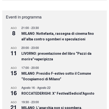
Eventi in programma
21:00
-
23:30
AGO
8
MILANO: Nottefanta, rassegna di cinema fino
all’alba contro sgomberi e speculazioni
20:00
-
23:00
AGO
11
LIVORNO: presentazione del libro “Pazzi da
morire”+aperipizza
17:00
-
20:00
AGO
15
MILANO: Presidio F-estivo sotto il Comune
“Occupiamoci di Milano”
Agosto 16
-
Agosto 22
AGO
16
ROCCATEDERIGHI: X° FestivalSedicid’Agosto
19:30
-
23:00
AGO
21
MILANO: L’anarchia non si sgombera.