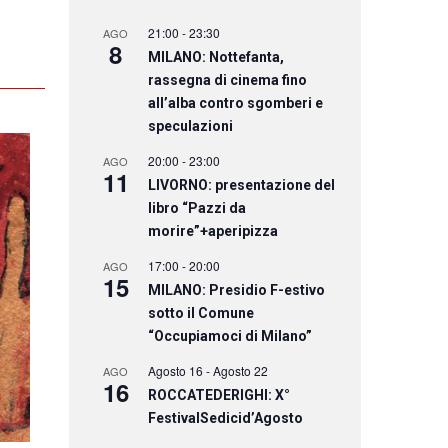
21:00
-
23:30
AGO
8
MILANO: Nottefanta,
rassegna di cinema fino
all’alba contro sgomberi e
speculazioni
20:00
-
23:00
AGO
11
LIVORNO: presentazione del
libro “Pazzi da
morire”+aperipizza
17:00
-
20:00
AGO
15
MILANO: Presidio F-estivo
sotto il Comune
“Occupiamoci di Milano”
Agosto 16
-
Agosto 22
AGO
16
ROCCATEDERIGHI: X°
FestivalSedicid’Agosto