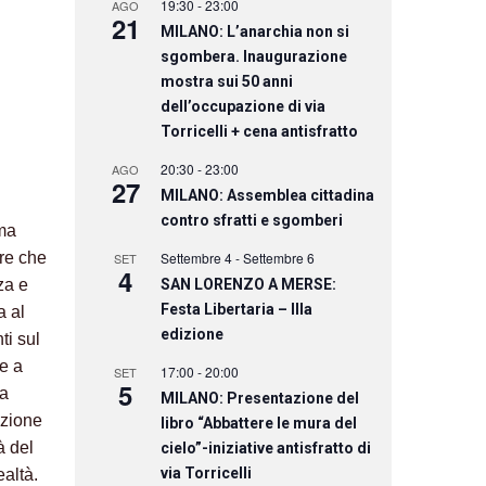
19:30
-
23:00
AGO
21
MILANO: L’anarchia non si
sgombera. Inaugurazione
mostra sui 50 anni
dell’occupazione di via
Torricelli + cena antisfratto
20:30
-
23:00
AGO
27
MILANO: Assemblea cittadina
contro sfratti e sgomberi
ima
ere che
Settembre 4
-
Settembre 6
SET
4
za e
SAN LORENZO A MERSE:
Festa Libertaria – IIIa
a al
edizione
ti sul
e a
17:00
-
20:00
SET
5
da
MILANO: Presentazione del
izione
libro “Abbattere le mura del
̀ del
cielo”-iniziative antisfratto di
via Torricelli
altà.