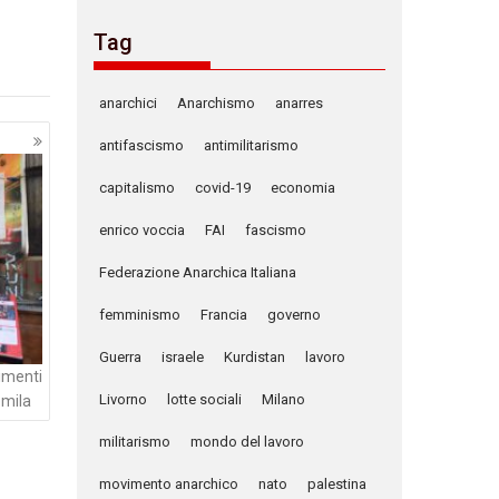
Tag
anarchici
Anarchismo
anarres
antifascismo
antimilitarismo
capitalismo
covid-19
economia
enrico voccia
FAI
fascismo
Federazione Anarchica Italiana
femminismo
Francia
governo
Guerra
israele
Kurdistan
lavoro
vimenti
Livorno
lotte sociali
Milano
emila
militarismo
mondo del lavoro
movimento anarchico
nato
palestina