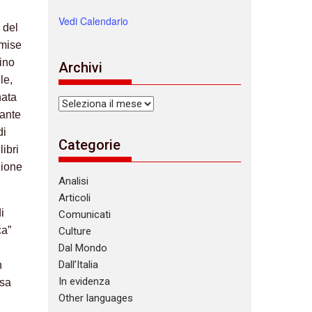
Vedi Calendario
 del
omise
fino
Archivi
le,
nata
Archivi
tante
di
Categorie
libri
zione
Analisi
Articoli
i
Comunicati
ca”
Culture
Dal Mondo
Dall’Italia
n
In evidenza
usa
Other languages