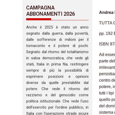
CAMPAGNA
Andrea 
ABBONAMENTI 2026
TUTTA 
Anche il 2025 è stato un anno
segnato dalla guerra, dalla povertà,
pp. 192
dalle sofferenze di milioni per il
ISBN 97
tornaconto e il potere di pochi.
Segnato dal ritorno del totalitarismo
Ad esser
in salsa democratica, che vede gli
parte de
stati, Italia in prima fila, restringere
irrileva
sempre di più la possibilità di
persisti
esprimere posizioni e opinioni
centro d
diverse da quelle prestabilite dal
potere, 
potere. Che vede il ritorno del
tutti i t
razzismo e del genocidio come
quello p
politica istituzionale. Che vede l’uso
del domin
dell’esercito per l’ordine pubblico, in
sistema d
Italia con l’operazione strade sicure