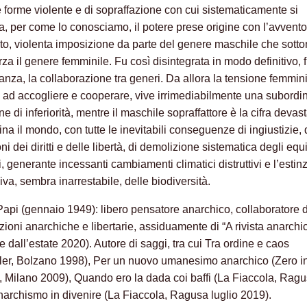
le forme violente e di sopraffazione con cui sistematicamente si
a, per come lo conosciamo, il potere prese origine con l’avvento
ato, violenta imposizione da parte del genere maschile che sott
rza il genere femminile. Fu così disintegrata in modo definitivo, 
evanza, la collaborazione tra generi. Da allora la tensione femmini
 ad accogliere e cooperare, vive irrimediabilmente una subordi
e di inferiorità, mentre il maschile sopraffattore è la cifra devas
a il mondo, con tutte le inevitabili conseguenze di ingiustizie, 
ni dei diritti e delle libertà, di demolizione sistematica degli equi
, generante incessanti cambiamenti climatici distruttivi e l’estin
va, sembra inarrestabile, delle biodiversità.
api (gennaio 1949): libero pensatore anarchico, collaboratore d
zioni anarchiche e libertarie, assiduamente di “A rivista anarchi
 dall’estate 2020). Autore di saggi, tra cui Tra ordine e caos
ler, Bolzano 1998), Per un nuovo umanesimo anarchico (Zero i
, Milano 2009), Quando ero la dada coi baffi (La Fiaccola, Rag
narchismo in divenire (La Fiaccola, Ragusa luglio 2019).