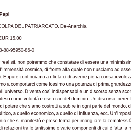
Papi
COLPA DEL PATRIARCATO. De-Anarchia
 EUR 15,00
8-88-95950-86-0
 realisti, non potremmo che constatare di essere una minimiss
ll’immensità cosmica, di fronte alla quale non riusciamo ad ess
nti. Eppure continuiamo a rifiutarci di averne piena consapevolez
amo a comportarci come fossimo una potenza di prima grandezz
ell’universo. Diventa così indispensabile un discorso senza scon
inteso come volontà e esercizio del dominio. Un discorso inerent
ipi di potere che siamo costretti a subire in ogni parte del mondo, 
olitico, a quello economico, a quello di influenza, ecc. Un’impos
io che si manifestò e prese forma per imbrigliare la complessita
i relazioni tra le tantissime e varie componenti di cui è fatta la re