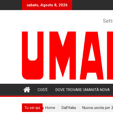
Skip
sabato, Agosto 8, 2026
to
content
Sett
COS’È
DOVE TROVARE UMANITÀ NOVA
Tu sei qui
Home
Dall'Italia
Nuova uscita per Z