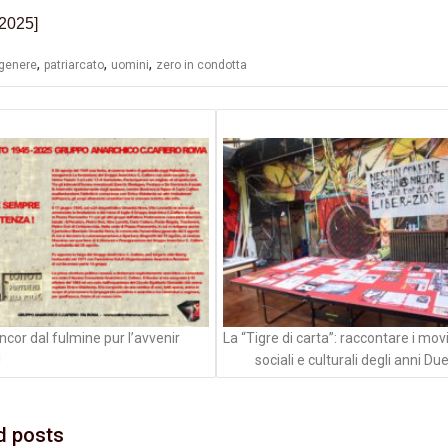
2025]
,
,
,
genere
patriarcato
uomini
zero in condotta
azione
li
ncor dal fulmine pur l’avvenir
La “Tigre di carta”: raccontare i mo
!
sociali e culturali degli anni Du
d posts