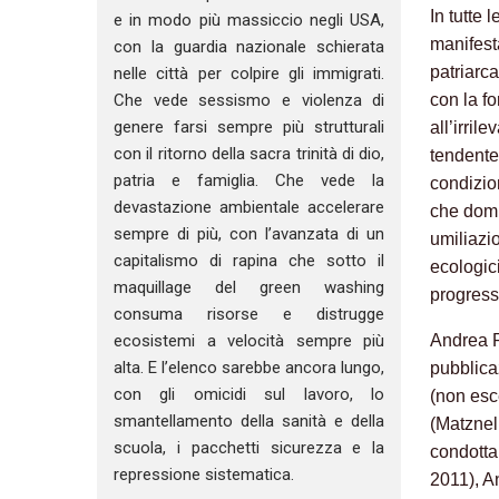
In tutte 
e in modo più massiccio negli USA,
manifest
con la guardia nazionale schierata
patriarc
nelle città per colpire gli immigrati.
con la fo
Che vede sessismo e violenza di
genere farsi sempre più strutturali
all’irril
con il ritorno della sacra trinità di dio,
tendente
patria e famiglia. Che vede la
condizion
devastazione ambientale accelerare
che domin
sempre di più, con l’avanzata di un
umiliazio
capitalismo di rapina che sotto il
ecologici
maquillage del green washing
progressi
consuma risorse e distrugge
Andrea P
ecosistemi a velocità sempre più
alta. E l’elenco sarebbe ancora lungo,
pubblica
con gli omicidi sul lavoro, lo
(non esce
smantellamento della sanità e della
(Matznel
scuola, i pacchetti sicurezza e la
condotta
repressione sistematica.
2011), A