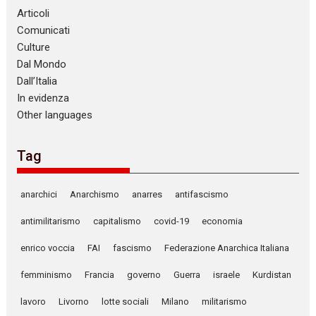
Articoli
Comunicati
Culture
Dal Mondo
Dall’Italia
In evidenza
Other languages
Tag
anarchici
Anarchismo
anarres
antifascismo
antimilitarismo
capitalismo
covid-19
economia
enrico voccia
FAI
fascismo
Federazione Anarchica Italiana
femminismo
Francia
governo
Guerra
israele
Kurdistan
lavoro
Livorno
lotte sociali
Milano
militarismo