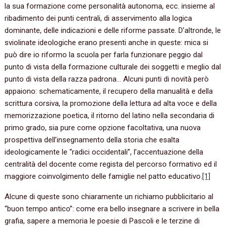
la sua formazione come personalità autonoma, ecc. insieme al
ribadimento dei punti centrali, di asservimento alla logica
dominante, delle indicazioni e delle riforme passate. D’altronde, le
sviolinate ideologiche erano presenti anche in queste: mica si
può dire io riformo la scuola per farla funzionare peggio dal
punto di vista della formazione culturale dei soggetti e meglio dal
punto di vista della razza padrona… Alcuni punti di novità però
appaiono: schematicamente, il recupero della manualità e della
scrittura corsiva, la promozione della lettura ad alta voce e della
memorizzazione poetica, il ritorno del latino nella secondaria di
primo grado, sia pure come opzione facoltativa, una nuova
prospettiva dell’insegnamento della storia che esalta
ideologicamente le “radici occidentali”, l’accentuazione della
centralità del docente come regista del percorso formativo ed il
maggiore coinvolgimento delle famiglie nel patto educativo.
[1]
Alcune di queste sono chiaramente un richiamo pubblicitario al
“buon tempo antico”: come era bello insegnare a scrivere in bella
grafia, sapere a memoria le poesie di Pascoli e le terzine di