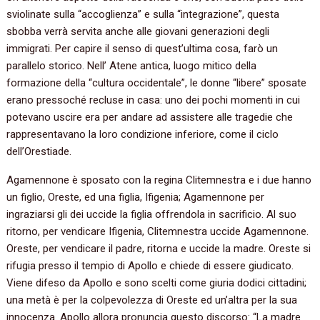
sviolinate sulla “accoglienza” e sulla “integrazione”, questa
sbobba verrà servita anche alle giovani generazioni degli
immigrati. Per capire il senso di quest’ultima cosa, farò un
parallelo storico. Nell’ Atene antica, luogo mitico della
formazione della “cultura occidentale”, le donne “libere” sposate
erano pressoché recluse in casa: uno dei pochi momenti in cui
potevano uscire era per andare ad assistere alle tragedie che
rappresentavano la loro condizione inferiore, come il ciclo
dell’Orestiade.
Agamennone è sposato con la regina Clitemnestra e i due hanno
un figlio, Oreste, ed una figlia, Ifigenia; Agamennone per
ingraziarsi gli dei uccide la figlia offrendola in sacrificio. Al suo
ritorno, per vendicare Ifigenia, Clitemnestra uccide Agamennone.
Oreste, per vendicare il padre, ritorna e uccide la madre. Oreste si
rifugia presso il tempio di Apollo e chiede di essere giudicato.
Viene difeso da Apollo e sono scelti come giuria dodici cittadini;
una metà è per la colpevolezza di Oreste ed un’altra per la sua
innocenza. Apollo allora pronuncia questo discorso: “La madre