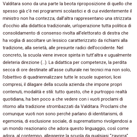
Valditara sono da una parte la beota riproposizione di quello che
spesso già c’è nei programmi scolastici e di cui evidentemente il
ministro non ha contezza; dall’altra rappresentano una strizzata
d’occhio alla didattica tradizionale, un’operazione tutta politica di
consolidamento di consenso rivolta all’elettorato di destra che
ha voglia di ascoltare un lessico caratterizzato da richiami alla
tradizione, alla serietà, alle presunte radici dell’occidente. Nel
concreto, la scuola viene invece spinta in tutt’altra e ugualmente
deleteria direzione (…). La didattica per competenze, la perdita
secca di ore destinate all’asse culturale nei tecnici ma non solo,
l’obiettivo di quadriennalizzare tutte le scuole superiori, licei
compresi, il dilagare della scuola azienda che impone propri
contenuti, modalità e stili: tutto questo, che è purtroppo realtà
quotidiana, ha ben poco a che vedere con i vuoti proclami di
ritorno alla tradizione strombazzati da Valditara. Proclami che
comunque vuoti non sono perché parlano di identitarismi, di
egemonia, di esclusione sociale, di suprematismo rivolgendosi a
un mondo reazionario che adora questo linguaggio, così come
adora, al contempo, alleggerire la scuola da qualsiasi “zavorra”