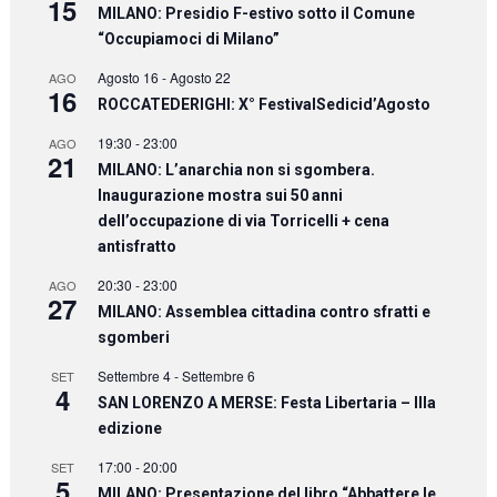
15
MILANO: Presidio F-estivo sotto il Comune
“Occupiamoci di Milano”
Agosto 16
-
Agosto 22
AGO
16
ROCCATEDERIGHI: X° FestivalSedicid’Agosto
19:30
-
23:00
AGO
21
MILANO: L’anarchia non si sgombera.
Inaugurazione mostra sui 50 anni
dell’occupazione di via Torricelli + cena
antisfratto
20:30
-
23:00
AGO
27
MILANO: Assemblea cittadina contro sfratti e
sgomberi
Settembre 4
-
Settembre 6
SET
4
SAN LORENZO A MERSE: Festa Libertaria – IIIa
edizione
17:00
-
20:00
SET
5
MILANO: Presentazione del libro “Abbattere le