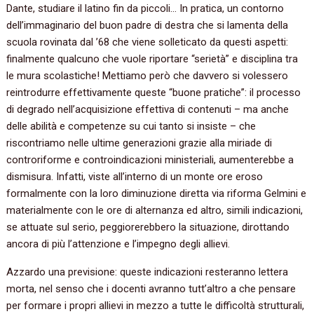
Dante, studiare il latino fin da piccoli… In pratica, un contorno
dell’immaginario del buon padre di destra che si lamenta della
scuola rovinata dal ’68 che viene solleticato da questi aspetti:
finalmente qualcuno che vuole riportare “serietà” e disciplina tra
le mura scolastiche! Mettiamo però che davvero si volessero
reintrodurre effettivamente queste “buone pratiche”: il processo
di degrado nell’acquisizione effettiva di contenuti – ma anche
delle abilità e competenze su cui tanto si insiste – che
riscontriamo nelle ultime generazioni grazie alla miriade di
controriforme e controindicazioni ministeriali, aumenterebbe a
dismisura. Infatti, viste all’interno di un monte ore eroso
formalmente con la loro diminuzione diretta via riforma Gelmini e
materialmente con le ore di alternanza ed altro, simili indicazioni,
se attuate sul serio, peggiorerebbero la situazione, dirottando
ancora di più l’attenzione e l’impegno degli allievi.
Azzardo una previsione: queste indicazioni resteranno lettera
morta, nel senso che i docenti avranno tutt’altro a che pensare
per formare i propri allievi in mezzo a tutte le difficoltà strutturali,