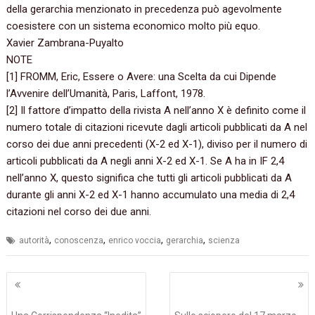
della gerarchia menzionato in precedenza può agevolmente
coesistere con un sistema economico molto più equo.
Xavier Zambrana-Puyalto
NOTE
‭[‬1‭] ‬FROMM,‭ ‬Eric,‭ ‬Essere o Avere:‭ ‬una Scelta da cui Dipende
l’Avvenire dell’Umanità,‭ ‬Paris,‭ ‬Laffont,‭ ‬1978.
‭[‬2‭] ‬Il fattore d’impatto della rivista A nell’anno X è definito come il
numero totale di citazioni ricevute dagli articoli pubblicati da A nel
corso dei due anni precedenti‭ (‬X-2‭ ‬ed X-1‭)‬,‭ ‬diviso per il numero di
articoli pubblicati da A negli anni X-2‭ ‬ed X-1.‭ ‬Se A ha in IF‭ ‬2,4‭
‬nell’anno X,‭ ‬questo significa che tutti gli articoli pubblicati da A
durante gli anni X-2‭ ‬ed X-1‭ ‬hanno accumulato una media di‭ ‬2,4‭
‬citazioni nel corso dei due anni.
,
,
,
,
autorità
conoscenza
enrico voccia
gerarchia
scienza
Navigazione
articoli