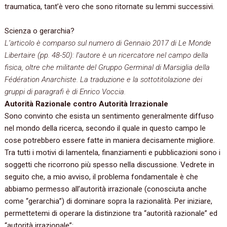
traumatica,‭ ‬tant’è vero che sono ritornate su lemmi successivi.
Scienza o gerarchia?
L’articolo è comparso sul numero di Gennaio‭ ‬2017‭ ‬di‭ ‬Le Monde
Libertaire‭ (‬pp.‭ ‬48-50‭)‬:‭ ‬l’autore è un ricercatore nel campo della
fisica,‭ ‬oltre che militante del‭ ‬Gruppo Germinal di Marsiglia della‭
‬Fédération Anarchiste.‭ ‬La traduzione e la sottotitolazione dei
gruppi di paragrafi è di Enrico Voccia.
Autorità Razionale contro Autorità Irrazionale
Sono convinto che esista un sentimento‭ ‬generalmente diffuso
nel mondo della ricerca,‭ ‬secondo il quale in questo campo le
cose potrebbero essere fatte in maniera decisamente migliore.‭
‬Tra tutti i motivi di lamentela,‭ ‬finanziamenti e pubblicazioni sono i
soggetti che ricorrono più spesso nella discussione.‭ ‬Vedrete in
seguito che,‭ ‬a mio avviso,‭ ‬il problema fondamentale è che
abbiamo permesso all’autorità irrazionale‭ (‬conosciuta anche
come‭ “‬gerarchia‭”) ‬di dominare sopra la razionalità.‭ ‬Per iniziare,‭
‬permettetemi di operare la distinzione tra‭ “‬autorità razionale‭” ‬ed‭
“‬autorità irrazionale‭”‬: