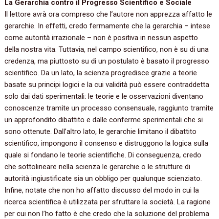
La Gerarchia contro il Progresso Scientifico‭ ‬e Sociale
Il lettore avrà ora compreso che l’autore non apprezza affatto le
gerarchie.‭ ‬In effetti,‭ ‬credo fermamente che la gerarchia‭ – ‬intese
come autorità irrazionale‭ – ‬non è positiva in nessun aspetto
della nostra vita.‭ ‬Tuttavia,‭ ‬nel campo scientifico,‭ ‬non è su di una
credenza,‭ ‬ma piuttosto su di un postulato è basato il progresso
scientifico.‭ ‬Da un lato,‭ ‬la scienza progredisce grazie a teorie
basate su principi logici e la cui validità può essere contraddetta
solo dai dati sperimentali:‭ ‬le teorie e le osservazioni diventano
conoscenze tramite un processo consensuale,‭ ‬raggiunto tramite
un approfondito dibattito e dalle conferme sperimentali che si
sono ottenute.‭ ‬Dall’altro lato,‭ ‬le gerarchie limitano il dibattito
scientifico,‭ ‬impongono il consenso e distruggono la logica sulla
quale si fondano le teorie scientifiche.‭ ‬Di conseguenza,‭ ‬credo
che sottolineare nella scienza le gerarchie o le strutture di
autorità ingiustificate sia un obbligo per qualunque scienziato.
Infine,‭ ‬notate che non ho affatto discusso del modo in cui la
ricerca scientifica è utilizzata per sfruttare la società.‭ ‬La ragione
per cui non l’ho fatto è che credo che la soluzione del problema