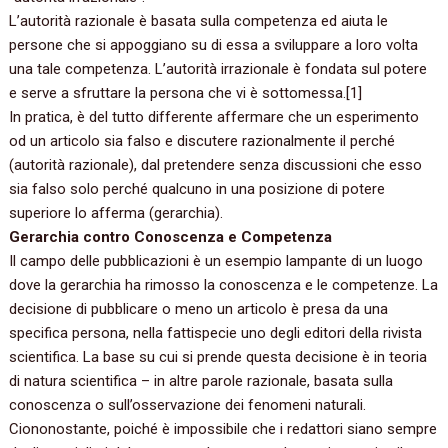
L’autorità razionale è basata sulla competenza ed aiuta le
persone che si appoggiano su di essa a sviluppare a loro volta
una tale competenza.‭ ‬L’autorità irrazionale è fondata sul potere
e serve a sfruttare la persona che vi è sottomessa.‭[‬1‭]
In pratica,‭ ‬è del tutto differente affermare che un esperimento
od un articolo sia falso e discutere razionalmente il perché‭
(‬autorità razionale‭)‬,‭ ‬dal pretendere senza discussioni che esso
sia falso solo perché qualcuno in una posizione di potere
superiore lo afferma‭ (‬gerarchia‭)‬.
Gerarchia contro Conoscenza e Competenza
Il campo delle pubblicazioni è un esempio lampante di un luogo
dove la gerarchia ha rimosso la conoscenza e le competenze.‭ ‬La
decisione di pubblicare o meno un articolo è presa da una
specifica persona,‭ ‬nella fattispecie uno degli editori della rivista
scientifica.‭ ‬La base su cui si prende questa decisione è in teoria
di natura scientifica‭ – ‬in altre parole razionale,‭ ‬basata sulla
conoscenza o sull’osservazione dei fenomeni naturali.‭
‬Ciononostante,‭ ‬poiché è impossibile che i redattori siano sempre