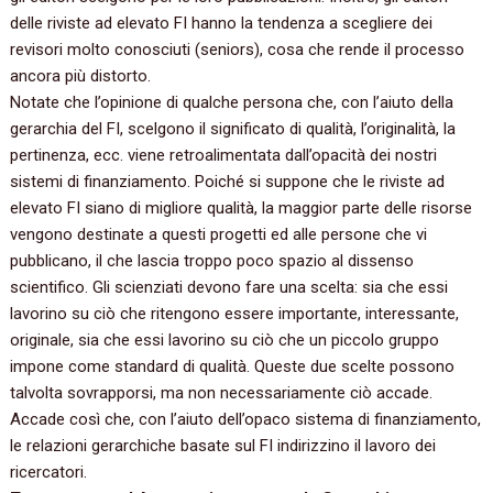
delle riviste ad elevato FI hanno la tendenza a scegliere dei
revisori molto conosciuti‭ (‬seniors‭)‬,‭ ‬cosa che rende il processo
ancora più distorto.
Notate che l’opinione di qualche persona che,‭ ‬con l’aiuto della
gerarchia del FI,‭ ‬scelgono il significato di qualità,‭ ‬l’originalità,‭ ‬la
pertinenza,‭ ‬ecc.‭ ‬viene retroalimentata dall’opacità dei nostri
sistemi di finanziamento.‭ ‬Poiché si suppone che le riviste ad
elevato FI siano di migliore qualità,‭ ‬la maggior parte delle risorse
vengono destinate a questi progetti ed alle persone che vi
pubblicano,‭ ‬il che lascia troppo poco spazio al dissenso
scientifico.‭ ‬Gli scienziati devono fare una scelta:‭ ‬sia che essi
lavorino su ciò che ritengono essere importante,‭ ‬interessante,‭
‬originale,‭ ‬sia che essi lavorino su ciò che un piccolo gruppo
impone come standard di qualità.‭ ‬Queste due scelte possono
talvolta sovrapporsi,‭ ‬ma non necessariamente ciò accade.‭
‬Accade così che,‭ ‬con l’aiuto dell’opaco sistema di finanziamento,‭
‬le relazioni gerarchiche basate sul FI indirizzino il lavoro dei
ricercatori.