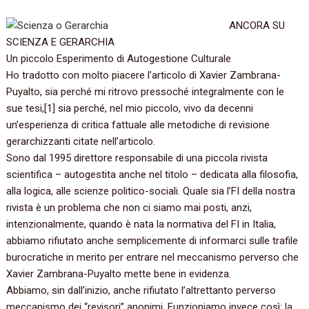
ANCORA SU
SCIENZA E GERARCHIA
Un piccolo Esperimento di Autogestione Culturale
Ho tradotto con molto piacere l’articolo di‭ ‬Xavier Zambrana-
Puyalto,‭ ‬sia perché mi ritrovo pressoché integralmente con le
sue tesi,‭[‬1‭] ‬sia perché,‭ ‬nel mio piccolo,‭ ‬vivo da decenni
un’esperienza di critica fattuale alle metodiche di revisione
gerarchizzanti citate nell’articolo.
Sono dal‭ ‬1995‭ ‬direttore responsabile di una piccola rivista
scientifica‭ – ‬autogestita anche nel titolo‭ – ‬dedicata alla filosofia,‭
‬alla logica,‭ ‬alle scienze politico-sociali.‭ ‬Quale sia l’FI della nostra
rivista è un problema che non ci siamo mai posti,‭ ‬anzi,‭
‬intenzionalmente,‭ ‬quando è nata la normativa del FI in Italia,‭
‬abbiamo‭ ‬rifiutato anche semplicemente di informarci sulle trafile
burocratiche in merito per entrare nel meccanismo perverso che
Xavier Zambrana-Puyalto mette bene in evidenza.
Abbiamo,‭ ‬sin dall’inizio,‭ ‬anche rifiutato l’altrettanto perverso
meccanismo dei‭ “‬revisori‭” ‬anonimi.‭ ‬Funzioniamo invece così:‭ ‬la