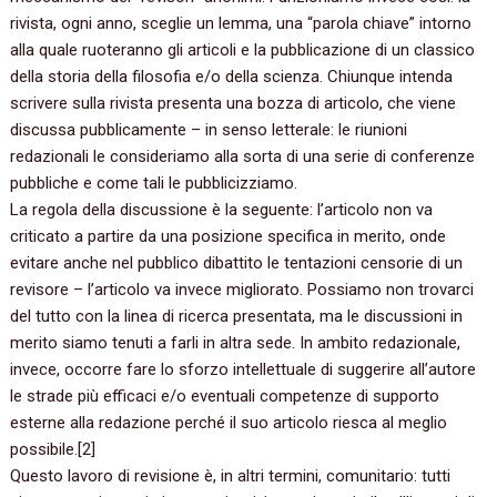
rivista,‭ ‬ogni anno,‭ ‬sceglie un lemma,‭ ‬una‭ “‬parola chiave‭” ‬intorno
alla quale ruoteranno gli articoli e la pubblicazione di un classico
della storia della filosofia e/o della scienza.‭ ‬Chiunque intenda
scrivere sulla rivista presenta una bozza di articolo,‭ ‬che viene
discussa pubblicamente‭ – ‬in senso letterale:‭ ‬le riunioni
redazionali le consideriamo alla sorta di una serie di conferenze
pubbliche e come tali le pubblicizziamo.
La regola della discussione è la seguente:‭ ‬l’articolo non va
criticato a partire da una posizione specifica in merito,‭ ‬onde
evitare anche nel pubblico dibattito le tentazioni censorie di un
revisore‭ – ‬l’articolo va invece migliorato.‭ ‬Possiamo non trovarci
del tutto con la linea di ricerca presentata,‭ ‬ma le discussioni in
merito siamo tenuti a farli in altra sede.‭ ‬In ambito redazionale,‭
‬invece,‭ ‬occorre fare lo sforzo intellettuale di suggerire all’autore
le strade più efficaci e/o eventuali competenze di supporto
esterne alla redazione perché il suo articolo riesca al meglio
possibile.‭[‬2‭]
Questo lavoro di revisione è,‭ ‬in altri termini,‭ ‬comunitario:‭ ‬tutti