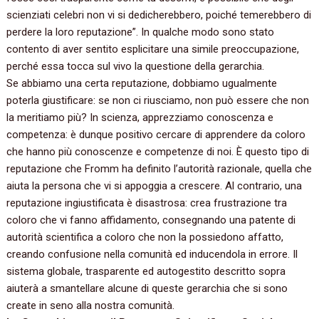
scienziati celebri non vi si dedicherebbero,‭ ‬poiché temerebbero di
perdere la loro reputazione‭”‬.‭ ‬In qualche modo sono stato
contento di aver sentito esplicitare una simile preoccupazione,‭
‬perché essa tocca sul vivo la questione della gerarchia.
Se abbiamo una certa reputazione,‭ ‬dobbiamo ugualmente
poterla giustificare:‭ ‬se non ci riusciamo,‭ ‬non può essere che non
la meritiamo più‭? ‬In scienza,‭ ‬apprezziamo conoscenza e
competenza:‭ ‬è dunque positivo cercare di apprendere da coloro
che hanno più conoscenze e competenze di noi.‭ ‬È questo tipo di
reputazione che Fromm ha definito l’autorità razionale,‭ ‬quella che
aiuta la persona che vi si appoggia a crescere.‭ ‬Al contrario,‭ ‬una
reputazione ingiustificata è disastrosa:‭ ‬crea frustrazione tra
coloro che vi fanno affidamento,‭ ‬consegnando una patente di
autorità scientifica a coloro che non la possiedono affatto,‭
‬creando confusione nella comunità ed inducendola in errore.‭ ‬Il
sistema globale,‭ ‬trasparente ed autogestito descritto sopra
aiuterà a smantellare alcune di queste gerarchia che si sono
create in seno alla nostra comunità.