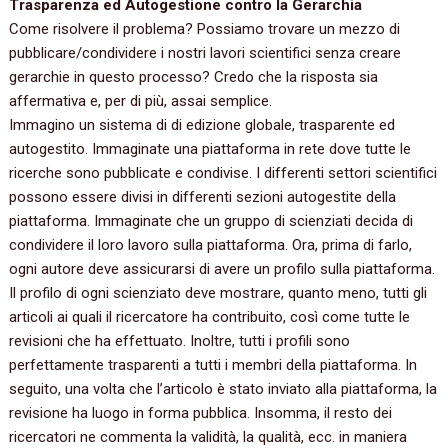
Trasparenza ed Autogestione contro la Gerarchia
Come risolvere il problema‭? ‬Possiamo trovare un mezzo di
pubblicare/condividere i nostri lavori scientifici senza creare
gerarchie in questo processo‭? ‬Credo che la risposta sia
affermativa e,‭ ‬per di più,‭ ‬assai semplice.
Immagino un sistema di di edizione globale,‭ ‬trasparente ed
autogestito.‭ ‬Immaginate una piattaforma in rete dove tutte le
ricerche sono pubblicate e condivise.‭ ‬I differenti settori scientifici
possono essere divisi in differenti sezioni autogestite della
piattaforma.‭ ‬Immaginate che un gruppo di scienziati decida di
condividere il loro lavoro sulla piattaforma.‭ ‬Ora,‭ ‬prima di farlo,‭
‬ogni autore deve assicurarsi di avere un profilo sulla piattaforma.‭
‬Il profilo di ogni scienziato deve mostrare,‭ ‬quanto meno,‭ ‬tutti gli
articoli ai quali il ricercatore ha contribuito,‭ ‬così come tutte le
revisioni che ha effettuato.‭ ‬Inoltre,‭ ‬tutti i profili sono
perfettamente trasparenti a tutti i membri della piattaforma.‭ ‬In
seguito,‭ ‬una volta che l’articolo è stato inviato alla piattaforma,‭ ‬la
revisione ha luogo in forma pubblica.‭ ‬Insomma,‭ ‬il resto dei
ricercatori ne commenta la validità,‭ ‬la qualità,‭ ‬ecc.‭ ‬in maniera