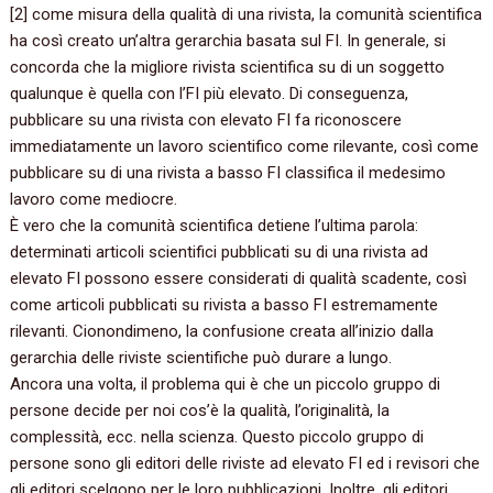
[‬2‭] ‬come misura della qualità di una rivista,‭ ‬la comunità scientifica
ha così creato un’altra gerarchia basata sul FI.‭ ‬In generale,‭ ‬si
concorda che la migliore rivista scientifica su di un soggetto
qualunque è quella con l’FI più elevato.‭ ‬Di conseguenza,‭
‬pubblicare su una rivista con elevato FI fa riconoscere
immediatamente un lavoro scientifico come rilevante,‭ ‬così come
pubblicare su di una rivista a basso FI classifica il medesimo
lavoro come mediocre.
È vero che la comunità scientifica detiene l’ultima parola:‭
‬determinati articoli scientifici pubblicati su di una rivista ad
elevato FI possono essere considerati di qualità scadente,‭ ‬così
come articoli pubblicati su rivista a basso FI estremamente
rilevanti.‭ ‬Cionondimeno,‭ ‬la confusione creata all’inizio dalla
gerarchia delle riviste scientifiche può durare a lungo.
Ancora una volta,‭ ‬il problema qui è che un piccolo gruppo di
persone decide per noi cos’è la qualità,‭ ‬l’originalità,‭ ‬la
complessità,‭ ‬ecc.‭ ‬nella scienza.‭ ‬Questo piccolo gruppo di
persone sono gli editori delle riviste ad elevato FI ed i revisori che
gli editori scelgono per le loro pubblicazioni.‭ ‬Inoltre,‭ ‬gli editori