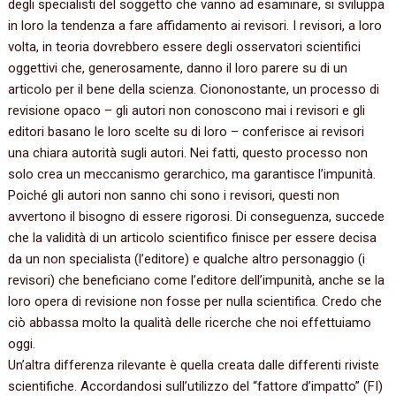
degli specialisti del soggetto che vanno ad esaminare,‭ ‬si sviluppa
in loro la tendenza a fare affidamento ai revisori.‭ ‬I revisori,‭ ‬a loro
volta,‭ ‬in teoria dovrebbero essere degli osservatori scientifici
oggettivi che,‭ ‬generosamente,‭ ‬danno il loro parere su di un
articolo per il bene della scienza.‭ ‬Ciononostante,‭ ‬un processo di
revisione opaco‭ – ‬gli autori non conoscono mai i revisori e gli
editori basano le loro scelte su di loro‭ – ‬conferisce ai revisori
una chiara autorità sugli autori.‭ ‬Nei fatti,‭ ‬questo processo non
solo crea un meccanismo gerarchico,‭ ‬ma garantisce l’impunità.
Poiché gli autori non sanno chi sono i revisori,‭ ‬questi non
avvertono il bisogno di essere rigorosi.‭ ‬Di conseguenza,‭ ‬succede
che la validità di un articolo scientifico finisce per essere decisa
da un non specialista‭ (‬l’editore‭) ‬e qualche altro personaggio‭ (‬i
revisori‭) ‬che beneficiano come l’editore dell’impunità,‭ ‬anche se la
loro opera di revisione non fosse per nulla scientifica.‭ ‬Credo che
ciò abbassa molto la qualità delle ricerche che noi effettuiamo
oggi.
Un’altra differenza rilevante è quella creata dalle differenti riviste
scientifiche.‭ ‬Accordandosi sull’utilizzo del‭ “‬fattore d’impatto‭” (‬FI‭)