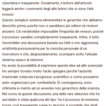
volontaria e trasparente.‭ ‬Ovviamente,‭ ‬il lettore dell’articolo
leggerà anche i commenti degli altri lettori che si sono fatti
revisori.
Questo semplice sistema eliminerebbe le gerarchie che abbiamo
descritto prima,‭ ‬poiché non vi sarebbero più editori né revisori
anonimi.‭ ‬Ciò renderebbe impossibile l’impunità dei revisori,‭ ‬poiché
il processo sarebbe completamente trasparente.‭ ‬Infine,‭ ‬il tutto
favorirebbe una discussione basata sui fatti e non aggressiva,‭
‬un’attività preziosissima per la crescita personale di un
ricercatore e che,‭ ‬disgraziatamente,‭ ‬scompare sotto l’attuale
sistema‭ ‬opaco di edizione.
Ho avuto la possibilità di esprimere queste idee ad altri scienziati.‭
‬Ho sempre trovato molto facile spiegare perché l’autorità
irrazionale ostacola il progresso scientifico e come possiamo
auto-organizzarci per combatterla.‭ ‬Di conseguenza,‭ ‬sono
ottimista in merito ad un avvenire non gerarchico della scienza.
Nel corso di queste discussioni,‭ ‬una delle rare obiezioni che ho
ascoltato è stata qualcosa del tipo‭ “‬se il processo di revisione
fosse così trasparente come tu descrivi,‭ ‬è possibile che degli