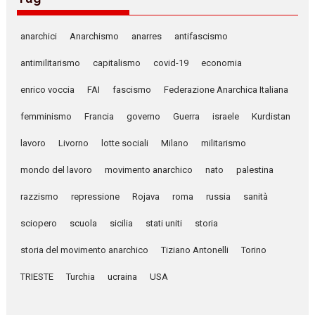
anarchici
Anarchismo
anarres
antifascismo
antimilitarismo
capitalismo
covid-19
economia
enrico voccia
FAI
fascismo
Federazione Anarchica Italiana
femminismo
Francia
governo
Guerra
israele
Kurdistan
lavoro
Livorno
lotte sociali
Milano
militarismo
mondo del lavoro
movimento anarchico
nato
palestina
razzismo
repressione
Rojava
roma
russia
sanità
sciopero
scuola
sicilia
stati uniti
storia
storia del movimento anarchico
Tiziano Antonelli
Torino
TRIESTE
Turchia
ucraina
USA