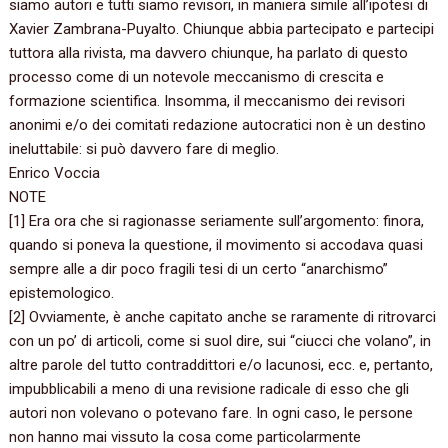
siamo autori e tutti siamo revisori,‭ ‬in maniera simile all’ipotesi di
Xavier Zambrana-Puyalto.‭ ‬Chiunque abbia partecipato e partecipi
tuttora alla rivista,‭ ‬ma davvero chiunque,‭ ‬ha parlato di questo
processo come di un notevole meccanismo di crescita e
formazione scientifica.‭ ‬Insomma,‭ ‬il meccanismo dei revisori
anonimi e/o dei comitati redazione autocratici non è un destino
ineluttabile:‭ ‬si può davvero fare di meglio.
Enrico Voccia
NOTE
‭[‬1‭] ‬Era ora che si ragionasse seriamente sull’argomento:‭ ‬finora,‭
‬quando si poneva la questione,‭ ‬il movimento si accodava quasi
sempre alle a dir poco fragili tesi di un certo‭ “‬anarchismo‭”
‬epistemologico.
‭[‬2‭] ‬Ovviamente,‭ ‬è anche capitato anche se raramente di ritrovarci
con un po‭’ ‬di articoli,‭ ‬come si suol dire,‭ ‬sui‭ “‬ciucci che volano‭”‬,‭ ‬in
altre parole del tutto contraddittori e/o lacunosi,‭ ‬ecc.‭ ‬e,‭ ‬pertanto,‭
‬impubblicabili a meno di una revisione radicale di esso che gli
autori non volevano o potevano fare.‭ ‬In ogni caso,‭ ‬le persone
non hanno mai vissuto la cosa come particolarmente