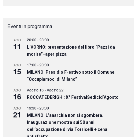
Eventi in programma
20:00
-
23:00
AGO
11
LIVORNO: presentazione del libro “Pazzi da
morire”+aperipizza
17:00
-
20:00
AGO
15
MILANO: Presidio F-estivo sotto il Comune
“Occupiamoci di Milano”
Agosto 16
-
Agosto 22
AGO
16
ROCCATEDERIGHI: X° FestivalSedicid’Agosto
19:30
-
23:00
AGO
21
MILANO: L’anarchia non si sgombera.
Inaugurazione mostra sui 50 anni
dell’occupazione di via Torricelli + cena
antisfratto