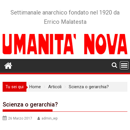
Skip
to
Settimanale anarchico fondato nel 1920 da
content
Errico Malatesta
Tu sei qui
Home
Articoli
Scienza o gerarchia?
Scienza o gerarchia?
26 Marzo 2017
admin_wp